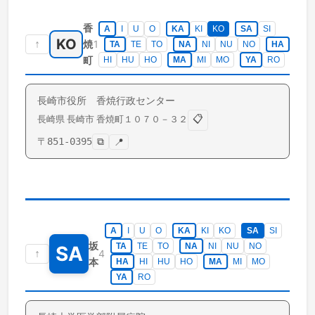
香
A
I
U
O
KA
KI
KO
SA
SI
KO
↑
1
焼
TA
TE
TO
NA
NI
NU
NO
HA
町
HI
HU
HO
MA
MI
MO
YA
RO
長崎市役所 香焼行政センター
📋
長崎県
長崎市
香焼町
１０７０－３２
〒
851-0395
⧉
📍
A
I
U
O
KA
KI
KO
SA
SI
坂
TA
TE
TO
NA
NI
NU
NO
SA
↑
4
本
HA
HI
HU
HO
MA
MI
MO
YA
RO