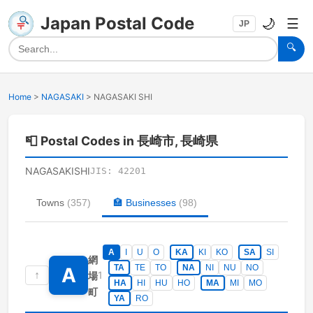
Japan Postal Code
🌙
☰
JP
🔍
Home
>
NAGASAKI
>
NAGASAKI SHI
📮
Postal Codes in 長崎市, 長崎県
NAGASAKISHI
JIS:
42201
Towns
(
357
)
🏣
Businesses
(
98
)
A
I
U
O
KA
KI
KO
SA
SI
網
TA
TE
TO
NA
NI
NU
NO
A
↑
1
場
HA
HI
HU
HO
MA
MI
MO
町
YA
RO