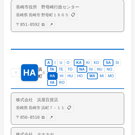
長崎市役所 野母崎行政センター
📋
長崎県
長崎市
野母町
１６６５
〒
851-0592
⧉
📍
A
I
U
O
KA
KI
KO
SA
SI
浜
TA
TE
TO
NA
NI
NU
NO
HA
↑
4
町
HA
HI
HU
HO
MA
MI
MO
YA
RO
株式会社 浜屋百貨店
📋
長崎県
長崎市
浜町
７－１１
〒
850-8510
⧉
📍
株式会社 タナカヤ