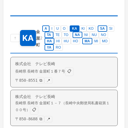
A
I
U
O
KA
KI
KO
SA
SI
金
TA
TE
TO
NA
NI
NU
NO
KA
↑
2
屋
HA
HI
HU
HO
MA
MI
MO
町
YA
RO
株式会社 テレビ長崎
📋
長崎県
長崎市
金屋町
１番７号
〒
850-8551
⧉
📍
株式会社 テレビ長崎
長崎県
長崎市
金屋町
１－７（長崎中央郵便局私書箱第１
📋
００号）
〒
850-8688
⧉
📍