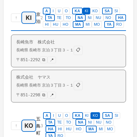
A
I
U
O
KA
KI
KO
SA
SI
京
KI
↑
2
TA
TE
TO
NA
NI
NU
NO
HA
泊
HI
HU
HO
MA
MI
MO
YA
RO
長崎魚市 株式会社
📋
長崎県
長崎市
京泊
３丁目３－１
〒
851-2292
⧉
📍
株式会社 ヤマス
📋
長崎県
長崎市
京泊
３丁目３－１
〒
851-2298
⧉
📍
A
I
U
O
KA
KI
KO
SA
SI
五
TA
TE
TO
NA
NI
NU
NO
KO
↑
3
島
HA
HI
HU
HO
MA
MI
MO
町
YA
RO