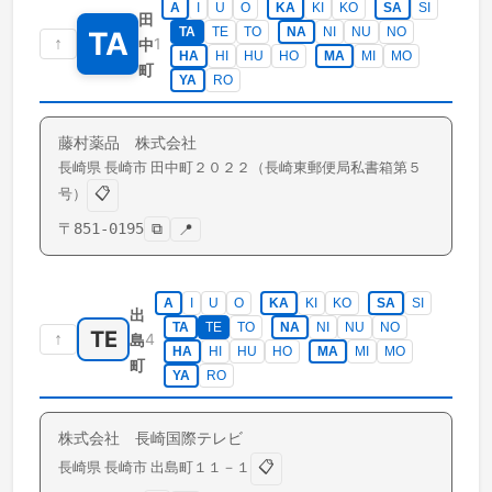
A
I
U
O
KA
KI
KO
SA
SI
田
TA
TE
TO
NA
NI
NU
NO
TA
↑
1
中
HA
HI
HU
HO
MA
MI
MO
町
YA
RO
藤村薬品 株式会社
長崎県
長崎市
田中町
２０２２（長崎東郵便局私書箱第５
📋
号）
〒
851-0195
⧉
📍
A
I
U
O
KA
KI
KO
SA
SI
出
TA
TE
TO
NA
NI
NU
NO
TE
↑
4
島
HA
HI
HU
HO
MA
MI
MO
町
YA
RO
株式会社 長崎国際テレビ
📋
長崎県
長崎市
出島町
１１－１