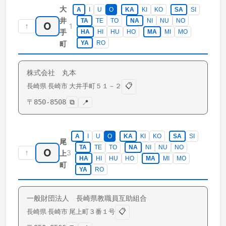
大
A
I
U
O
KA
KI
KO
SA
SI
井
TA
TE
TO
NA
NI
NU
NO
O
↑
1
手
HA
HI
HU
HO
MA
MI
MO
町
YA
RO
株式会社 丸本
📋
長崎県
長崎市
大井手町
５１－２
〒
850-8508
⧉
📍
A
I
U
O
KA
KI
KO
SA
SI
尾
TA
TE
TO
NA
NI
NU
NO
O
↑
3
上
HA
HI
HU
HO
MA
MI
MO
町
YA
RO
一般財団法人 長崎県教職員互助組合
📋
長崎県
長崎市
尾上町
３番１号