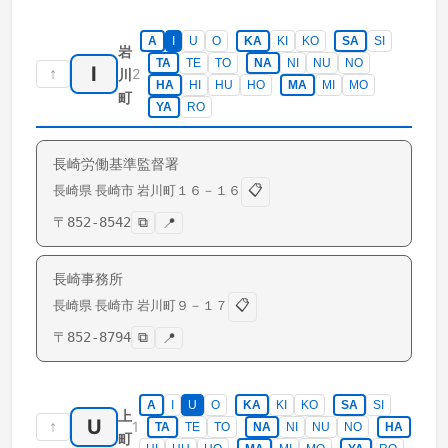
A
I
U
O
KA
KI
KO
SA
SI
岩
TA
TE
TO
NA
NI
NU
NO
I
↑
2
川
HA
HI
HU
HO
MA
MI
MO
町
YA
RO
長崎労働基準監督署
📋
長崎県
長崎市
岩川町
１６－１６
〒
852-8542
⧉
📍
長崎事務所
📋
長崎県
長崎市
岩川町
９－１７
〒
852-8794
⧉
📍
A
I
U
O
KA
KI
KO
SA
SI
上
U
↑
1
TA
TE
TO
NA
NI
NU
NO
HA
町