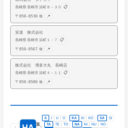
📋
長崎県
長崎市
浜町
８－３０
〒
850-8530
⧉
📍
安達 株式会社
📋
長崎県
長崎市
浜町
１－７
〒
850-8567
⧉
📍
株式会社 博多大丸 長崎店
📋
長崎県
長崎市
浜町
４－１１
〒
850-8580
⧉
📍
A
I
U
O
KA
KI
KO
SA
SI
葉
TA
TE
TO
NA
NI
NU
NO
HA
↑
1