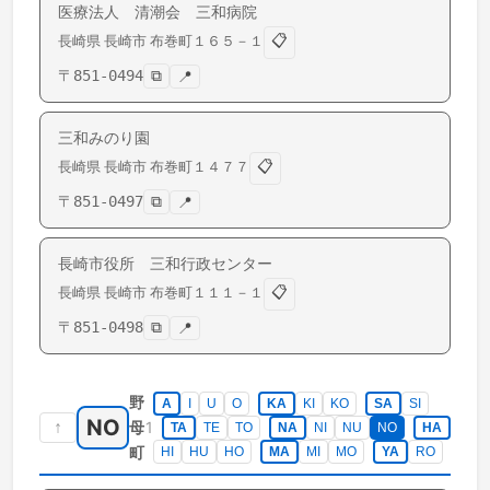
医療法人 清潮会 三和病院
📋
長崎県
長崎市
布巻町
１６５－１
〒
851-0494
⧉
📍
三和みのり園
📋
長崎県
長崎市
布巻町
１４７７
〒
851-0497
⧉
📍
長崎市役所 三和行政センター
📋
長崎県
長崎市
布巻町
１１１－１
〒
851-0498
⧉
📍
野
A
I
U
O
KA
KI
KO
SA
SI
NO
↑
1
母
TA
TE
TO
NA
NI
NU
NO
HA
町
HI
HU
HO
MA
MI
MO
YA
RO