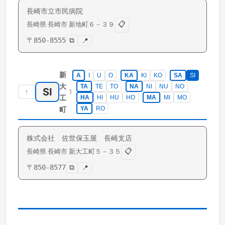
長崎市立市民病院
📋
長崎県
長崎市
新地町
６－３９
〒
850-8555
⧉
📍
新
A
I
U
O
KA
KI
KO
SA
SI
大
TA
TE
TO
NA
NI
NU
NO
SI
↑
1
工
HA
HI
HU
HO
MA
MI
MO
町
YA
RO
株式会社 佐世保玉屋 長崎支店
📋
長崎県
長崎市
新大工町
５－３５
〒
850-8577
⧉
📍