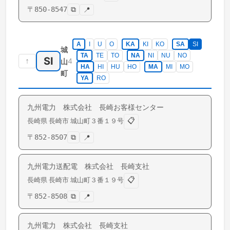
〒
850-8547
⧉
📍
A
I
U
O
KA
KI
KO
SA
SI
城
TA
TE
TO
NA
NI
NU
NO
SI
↑
4
山
HA
HI
HU
HO
MA
MI
MO
町
YA
RO
九州電力 株式会社 長崎お客様センター
📋
長崎県
長崎市
城山町
３番１９号
〒
852-8507
⧉
📍
九州電力送配電 株式会社 長崎支社
📋
長崎県
長崎市
城山町
３番１９号
〒
852-8508
⧉
📍
九州電力 株式会社 長崎支社