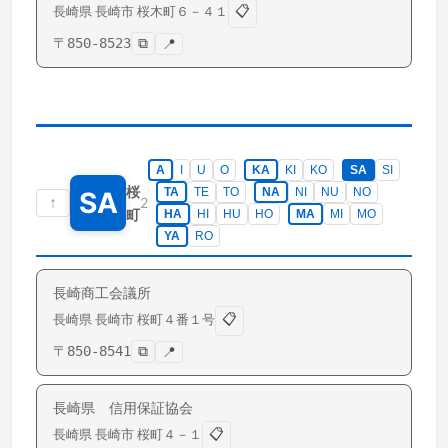
📋
長崎県
長崎市
桜木町
６－４１
〒
850-8523
⧉
📍
A
I
U
O
KA
KI
KO
SA
SI
桜
TA
TE
TO
NA
NI
NU
NO
SA
↑
2
町
HA
HI
HU
HO
MA
MI
MO
YA
RO
長崎商工会議所
📋
長崎県
長崎市
桜町
４番１号
〒
850-8541
⧉
📍
長崎県 信用保証協会
📋
長崎県
長崎市
桜町
４－１