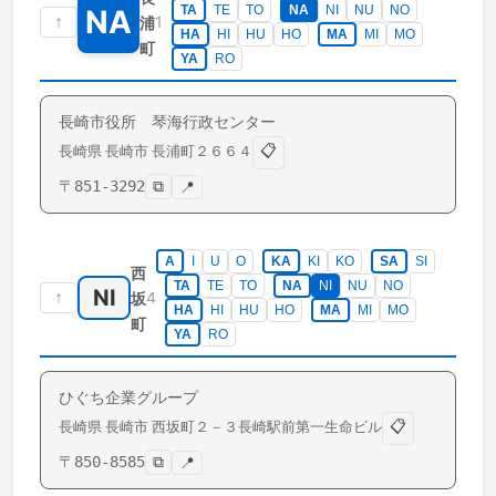
TA
TE
TO
NA
NI
NU
NO
NA
↑
1
浦
HA
HI
HU
HO
MA
MI
MO
町
YA
RO
長崎市役所 琴海行政センター
📋
長崎県
長崎市
長浦町
２６６４
〒
851-3292
⧉
📍
A
I
U
O
KA
KI
KO
SA
SI
西
TA
TE
TO
NA
NI
NU
NO
NI
↑
4
坂
HA
HI
HU
HO
MA
MI
MO
町
YA
RO
ひぐち企業グループ
📋
長崎県
長崎市
西坂町
２－３長崎駅前第一生命ビル
〒
850-8585
⧉
📍