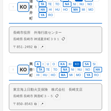
浦
TA
TE
TO
NA
NI
NU
NO
KO
↑
1
夏
HA
HI
HU
HO
MA
MI
MO
井
YA
RO
町
長崎市役所 外海行政センター
📋
長崎県
長崎市
神浦夏井町
３９１
〒
851-2492
⧉
📍
興
A
I
U
O
KA
KI
KO
SA
SI
KO
↑
1
善
TA
TE
TO
NA
NI
NU
NO
HA
町
HI
HU
HO
MA
MI
MO
YA
RO
東京海上日動火災保険 株式会社 長崎支店
📋
長崎県
長崎市
興善町
３－５
〒
850-8543
⧉
📍