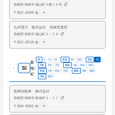
📋
長崎県
長崎市
城山町
３番１９号
〒
852-8509
⧉
📍
九州電力 株式会社 長崎営業所
📋
長崎県
長崎市
城山町
３－１９
〒
852-8510
⧉
📍
A
I
U
O
KA
KI
KO
SA
SI
新
TA
TE
TO
NA
NI
NU
NO
SI
↑
2
地
HA
HI
HU
HO
MA
MI
MO
町
YA
RO
長崎自動車 株式会社
📋
長崎県
長崎市
新地町
３－１７
〒
850-8501
⧉
📍