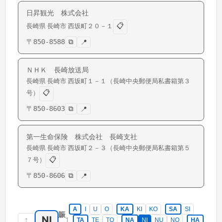
日昇観光 株式会社
📋
長崎県
長崎市
西坂町
２０－１
〒
850-8588
⧉
📍
ＮＨＫ 長崎放送局
長崎県
長崎市
西坂町
１－１（長崎中央郵便局私書箱第３
📋
号）
〒
850-8603
⧉
📍
第一生命保険 株式会社 長崎支社
長崎県
長崎市
西坂町
２－３（長崎中央郵便局私書箱第５
📋
７号）
〒
850-8606
⧉
📍
A
I
U
O
KA
KI
KO
SA
SI
賑
NI
↑
1
TA
TE
TO
NA
NI
NU
NO
HA