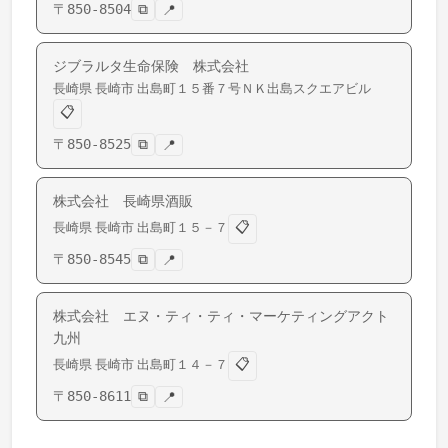
〒
850-8504
⧉
📍
ジブラルタ生命保険 株式会社
長崎県
長崎市
出島町
１５番７号ＮＫ出島スクエアビル
📋
〒
850-8525
⧉
📍
株式会社 長崎県酒販
📋
長崎県
長崎市
出島町
１５－７
〒
850-8545
⧉
📍
株式会社 エヌ・ティ・ティ・マーケティングアクト
九州
📋
長崎県
長崎市
出島町
１４－７
〒
850-8611
⧉
📍