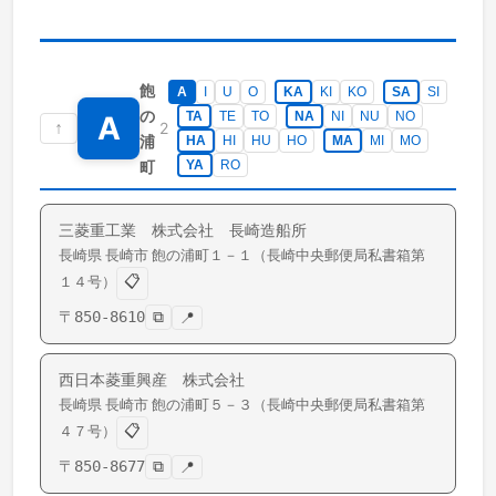
飽
A
I
U
O
KA
KI
KO
SA
SI
の
TA
TE
TO
NA
NI
NU
NO
A
↑
2
浦
HA
HI
HU
HO
MA
MI
MO
町
YA
RO
三菱重工業 株式会社 長崎造船所
長崎県
長崎市
飽の浦町
１－１（長崎中央郵便局私書箱第
📋
１４号）
〒
850-8610
⧉
📍
西日本菱重興産 株式会社
長崎県
長崎市
飽の浦町
５－３（長崎中央郵便局私書箱第
📋
４７号）
〒
850-8677
⧉
📍