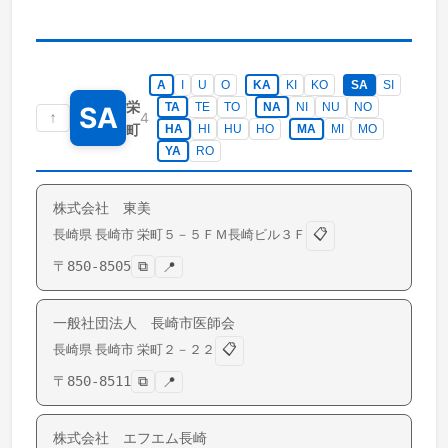
A
I
U
O
KA
KI
KO
SA
SI
栄
TA
TE
TO
NA
NI
NU
NO
SA
↑
4
町
HA
HI
HU
HO
MA
MI
MO
YA
RO
株式会社 東美
📋
長崎県
長崎市
栄町
５－５ＦＭ長崎ビル３Ｆ
〒
850-8505
⧉
📍
一般社団法人 長崎市医師会
📋
長崎県
長崎市
栄町
２－２２
〒
850-8511
⧉
📍
株式会社 エフエム長崎