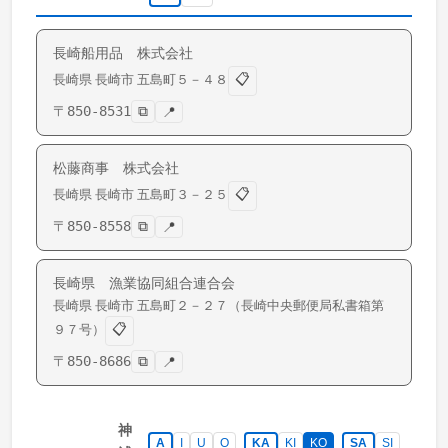
長崎船用品 株式会社
📋
長崎県
長崎市
五島町
５－４８
〒
850-8531
⧉
📍
松藤商事 株式会社
📋
長崎県
長崎市
五島町
３－２５
〒
850-8558
⧉
📍
長崎県 漁業協同組合連合会
長崎県
長崎市
五島町
２－２７（長崎中央郵便局私書箱第
📋
９７号）
〒
850-8686
⧉
📍
神
A
I
U
O
KA
KI
KO
SA
SI