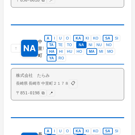
〒
850-8618
⧉
📍
A
I
U
O
KA
KI
KO
SA
SI
中
TA
TE
TO
NA
NI
NU
NO
NA
↑
1
里
HA
HI
HU
HO
MA
MI
MO
町
YA
RO
株式会社 たらみ
📋
長崎県
長崎市
中里町
２１７８
〒
851-0198
⧉
📍
A
I
U
O
KA
KI
KO
SA
SI
長