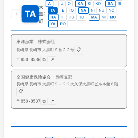
A
I
U
O
KA
KI
KO
SA
SI
大
TA
TE
TO
NA
NI
NU
NO
TA
↑
2
黒
HA
HI
HU
HO
MA
MI
MO
町
YA
RO
東洋漁業 株式会社
📋
長崎県
長崎市
大黒町
９番２２号
〒
850-8536
⧉
📍
全国健康保険協会 長崎支部
長崎県
長崎市
大黒町
９－２２大久保大黒町ビル本館８階
📋
〒
850-8537
⧉
📍