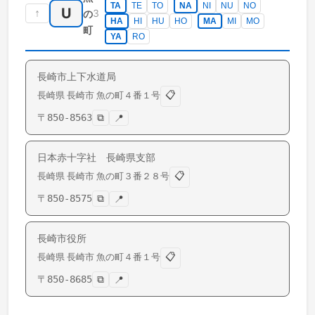
TA
TE
TO
NA
NI
NU
NO
U
↑
3
の
HA
HI
HU
HO
MA
MI
MO
町
YA
RO
長崎市上下水道局
📋
長崎県
長崎市
魚の町
４番１号
〒
850-8563
⧉
📍
日本赤十字社 長崎県支部
📋
長崎県
長崎市
魚の町
３番２８号
〒
850-8575
⧉
📍
長崎市役所
📋
長崎県
長崎市
魚の町
４番１号
〒
850-8685
⧉
📍