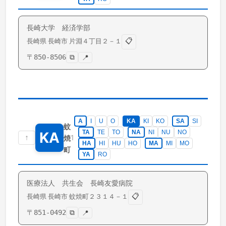
長崎大学 経済学部
📋
長崎県
長崎市
片淵
４丁目２－１
〒
850-8506
⧉
📍
A
I
U
O
KA
KI
KO
SA
SI
蚊
TA
TE
TO
NA
NI
NU
NO
KA
↑
1
焼
HA
HI
HU
HO
MA
MI
MO
町
YA
RO
医療法人 共生会 長崎友愛病院
📋
長崎県
長崎市
蚊焼町
２３１４－１
〒
851-0492
⧉
📍