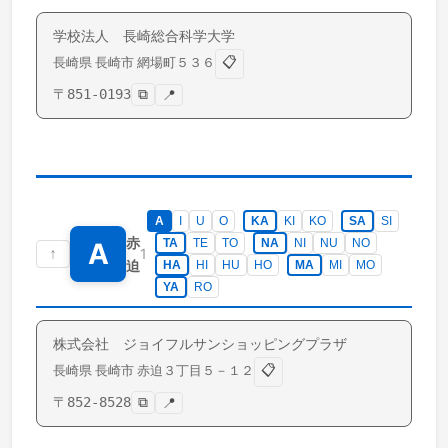
学校法人 長崎総合科学大学
📋
長崎県
長崎市
網場町
５３６
〒
851-0193
⧉
📍
A
I
U
O
KA
KI
KO
SA
SI
赤
TA
TE
TO
NA
NI
NU
NO
A
↑
1
迫
HA
HI
HU
HO
MA
MI
MO
YA
RO
株式会社 ジョイフルサンショッピングプラザ
📋
長崎県
長崎市
赤迫
３丁目５－１２
〒
852-8528
⧉
📍