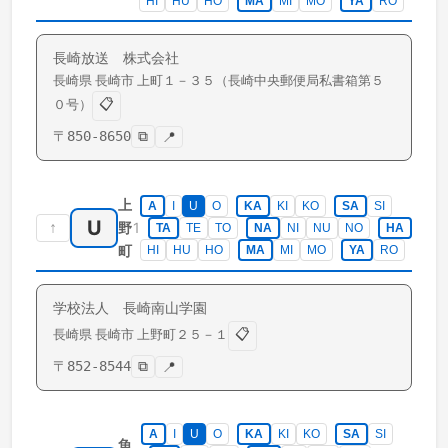
HI
HU
HO
MA
MI
MO
YA
RO
長崎放送 株式会社
長崎県
長崎市
上町
１－３５（長崎中央郵便局私書箱第５
📋
０号）
〒
850-8650
⧉
📍
上
A
I
U
O
KA
KI
KO
SA
SI
U
↑
1
野
TA
TE
TO
NA
NI
NU
NO
HA
町
HI
HU
HO
MA
MI
MO
YA
RO
学校法人 長崎南山学園
📋
長崎県
長崎市
上野町
２５－１
〒
852-8544
⧉
📍
A
I
U
O
KA
KI
KO
SA
SI
魚