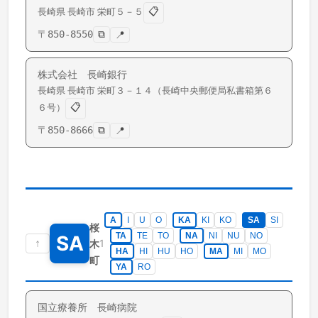
📋
長崎県
長崎市
栄町
５－５
〒
850-8550
⧉
📍
株式会社 長崎銀行
長崎県
長崎市
栄町
３－１４（長崎中央郵便局私書箱第６
📋
６号）
〒
850-8666
⧉
📍
A
I
U
O
KA
KI
KO
SA
SI
桜
TA
TE
TO
NA
NI
NU
NO
SA
↑
1
木
HA
HI
HU
HO
MA
MI
MO
町
YA
RO
国立療養所 長崎病院