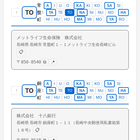
常
A
I
U
O
KA
KI
KO
SA
SI
TO
↑
1
盤
TA
TE
TO
NA
NI
NU
NO
HA
町
HI
HU
HO
MA
MI
MO
YA
RO
メットライフ生命保険 株式会社
長崎県
長崎市
常盤町
１－１メットライフ生命長崎ビル
📋
〒
850-8540
⧉
📍
銅
A
I
U
O
KA
KI
KO
SA
SI
TO
↑
1
座
TA
TE
TO
NA
NI
NU
NO
HA
町
HI
HU
HO
MA
MI
MO
YA
RO
株式会社 十八銀行
長崎県
長崎市
銅座町
１－１１（長崎中央郵便局私書箱第
📋
１８号）