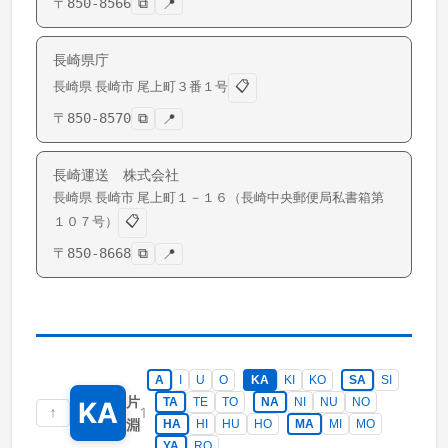
〒
850-8566
⧉
📍
長崎県庁
📋
長崎県
長崎市
尾上町
３番１号
〒
850-8570
⧉
📍
長崎運送 株式会社
長崎県
長崎市
尾上町
１－１６（長崎中央郵便局私書箱第
📋
１０７号）
〒
850-8668
⧉
📍
A
I
U
O
KA
KI
KO
SA
SI
片
TA
TE
TO
NA
NI
NU
NO
KA
↑
1
淵
HA
HI
HU
HO
MA
MI
MO
YA
RO