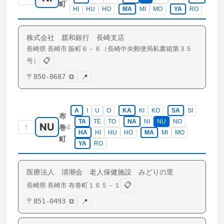
町
HI
HU
HO
MA
MI
MO
YA
RO
株式会社 親和銀行 長崎支店
長崎県
長崎市
賑町
６－６（長崎中央郵便局私書箱第３５
📋
号）
〒
850-8687
⧉
📍
A
I
U
O
KA
KI
KO
SA
SI
布
TA
TE
TO
NA
NI
NU
NO
NU
↑
4
巻
HA
HI
HU
HO
MA
MI
MO
町
YA
RO
医療法人 清潮会 老人保健施設 みどりの里
📋
長崎県
長崎市
布巻町
１６５－１
〒
851-0493
⧉
📍