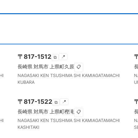
〒
817-1512
📍
⧉
長崎県
対馬市
上県町久原
📋
HI
NAGASAKI KEN
TSUSHIMA SHI
KAMIAGATAMACHI
N
KUBARA
U
〒
817-1522
📍
⧉
長崎県
対馬市
上県町樫滝
📋
HI
NAGASAKI KEN
TSUSHIMA SHI
KAMIAGATAMACHI
N
KASHITAKI
S