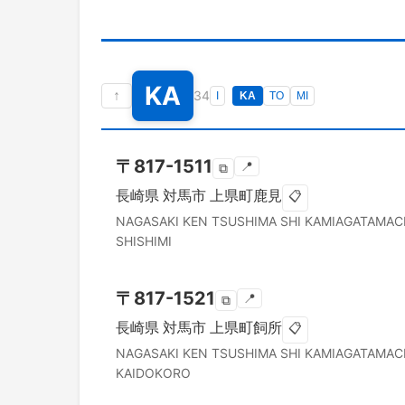
KA
↑
34
I
KA
TO
MI
〒
817-1511
📍
⧉
長崎県
対馬市
上県町鹿見
📋
NAGASAKI KEN
TSUSHIMA SHI
KAMIAGATAMAC
SHISHIMI
〒
817-1521
📍
⧉
長崎県
対馬市
上県町飼所
📋
NAGASAKI KEN
TSUSHIMA SHI
KAMIAGATAMAC
KAIDOKORO