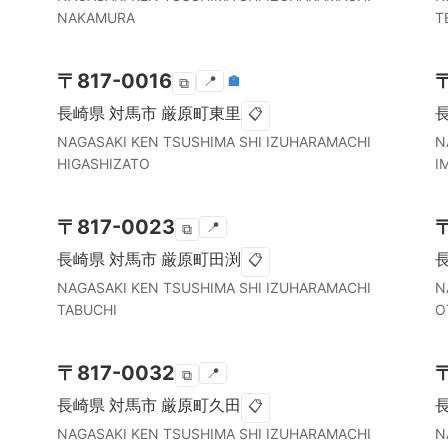
NAKAMURA
T
〒
817-0016
📍
🏣
⧉
長崎県
対馬市
厳原町東里
📋
NAGASAKI KEN
TSUSHIMA SHI
IZUHARAMACHI
N
HIGASHIZATO
I
〒
817-0023
📍
⧉
長崎県
対馬市
厳原町田渕
📋
NAGASAKI KEN
TSUSHIMA SHI
IZUHARAMACHI
N
TABUCHI
O
〒
817-0032
📍
⧉
長崎県
対馬市
厳原町久田
📋
NAGASAKI KEN
TSUSHIMA SHI
IZUHARAMACHI
N