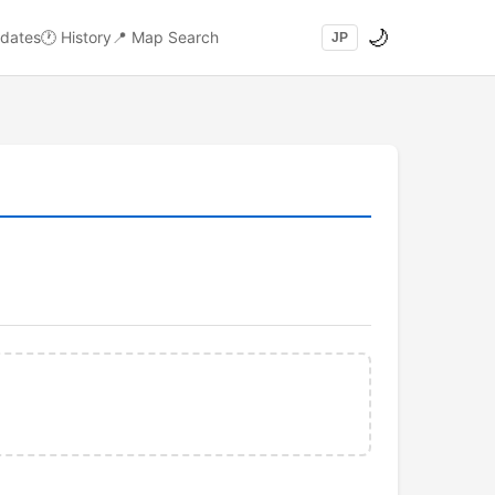
🌙
dates
🕐
History
📍
Map Search
JP