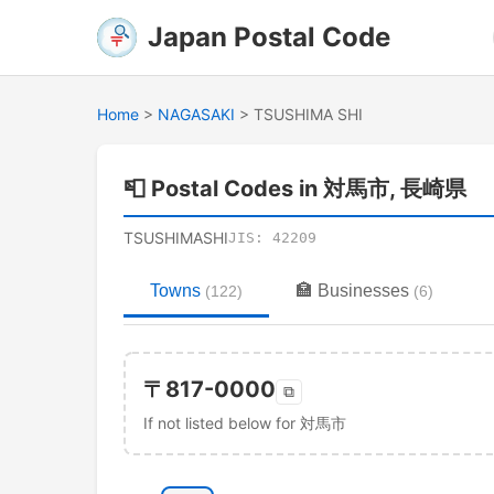
Japan Postal Code
Home
>
NAGASAKI
>
TSUSHIMA SHI
📮
Postal Codes in 対馬市, 長崎県
TSUSHIMASHI
JIS:
42209
Towns
🏣
Businesses
(
122
)
(
6
)
〒
817-0000
⧉
If not listed below for 対馬市