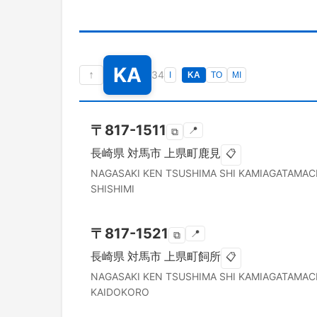
KA
↑
34
I
KA
TO
MI
〒
817-1511
📍
⧉
長崎県
対馬市
上県町鹿見
📋
NAGASAKI KEN
TSUSHIMA SHI
KAMIAGATAMAC
SHISHIMI
〒
817-1521
📍
⧉
長崎県
対馬市
上県町飼所
📋
NAGASAKI KEN
TSUSHIMA SHI
KAMIAGATAMAC
KAIDOKORO