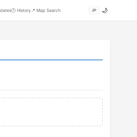
🌙
dates
🕐
History
📍
Map Search
JP