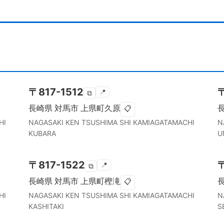
〒
817-1512
📍
⧉
長崎県
対馬市
上県町久原
📋
HI
NAGASAKI KEN
TSUSHIMA SHI
KAMIAGATAMACHI
N
KUBARA
U
〒
817-1522
📍
⧉
長崎県
対馬市
上県町樫滝
📋
HI
NAGASAKI KEN
TSUSHIMA SHI
KAMIAGATAMACHI
N
KASHITAKI
S