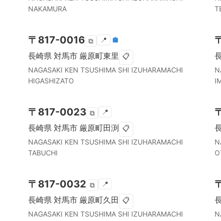
NAKAMURA
T
〒
817-0016
📍
🏣
⧉
長崎県
対馬市
厳原町東里
📋
NAGASAKI KEN
TSUSHIMA SHI
IZUHARAMACHI
N
HIGASHIZATO
I
〒
817-0023
📍
⧉
長崎県
対馬市
厳原町田渕
📋
NAGASAKI KEN
TSUSHIMA SHI
IZUHARAMACHI
N
TABUCHI
O
〒
817-0032
📍
⧉
長崎県
対馬市
厳原町久田
📋
NAGASAKI KEN
TSUSHIMA SHI
IZUHARAMACHI
N