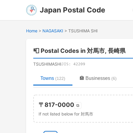
Japan Postal Code
Home
>
NAGASAKI
>
TSUSHIMA SHI
📮
Postal Codes in 対馬市, 長崎県
TSUSHIMASHI
JIS:
42209
Towns
🏣
Businesses
(
122
)
(
6
)
〒
817-0000
⧉
If not listed below for 対馬市