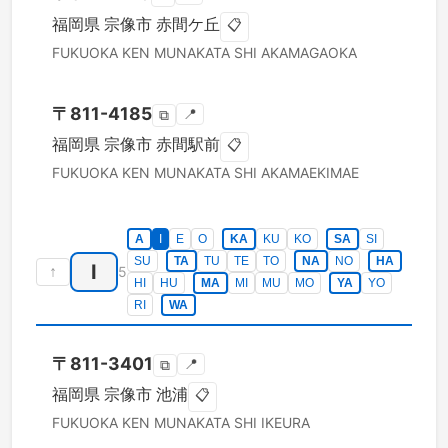
福岡県
宗像市
赤間ケ丘
📋
FUKUOKA KEN
MUNAKATA SHI
AKAMAGAOKA
〒
811-4185
📍
⧉
福岡県
宗像市
赤間駅前
📋
FUKUOKA KEN
MUNAKATA SHI
AKAMAEKIMAE
A
I
E
O
KA
KU
KO
SA
SI
SU
TA
TU
TE
TO
NA
NO
HA
I
↑
5
HI
HU
MA
MI
MU
MO
YA
YO
RI
WA
〒
811-3401
📍
⧉
福岡県
宗像市
池浦
📋
FUKUOKA KEN
MUNAKATA SHI
IKEURA