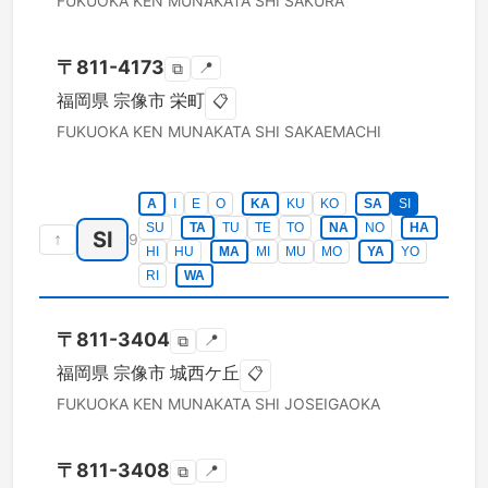
FUKUOKA KEN
MUNAKATA SHI
SAKURA
〒
811-4173
📍
⧉
福岡県
宗像市
栄町
📋
FUKUOKA KEN
MUNAKATA SHI
SAKAEMACHI
A
I
E
O
KA
KU
KO
SA
SI
SU
TA
TU
TE
TO
NA
NO
HA
SI
↑
9
HI
HU
MA
MI
MU
MO
YA
YO
RI
WA
〒
811-3404
📍
⧉
福岡県
宗像市
城西ケ丘
📋
FUKUOKA KEN
MUNAKATA SHI
JOSEIGAOKA
〒
811-3408
📍
⧉