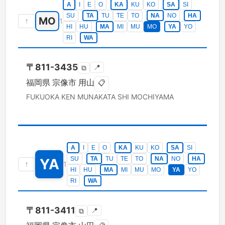
A
I
E
O
KA
KU
KO
SA
SI
SU
TA
TU
TE
TO
NA
NO
HA
MO
↑
1
HI
HU
MA
MI
MU
MO
YA
YO
RI
WA
〒
811-3435
📍
⧉
福岡県
宗像市
用山
📋
FUKUOKA KEN
MUNAKATA SHI
MOCHIYAMA
A
I
E
O
KA
KU
KO
SA
SI
SU
TA
TU
TE
TO
NA
NO
HA
YA
↑
1
HI
HU
MA
MI
MU
MO
YA
YO
RI
WA
〒
811-3411
📍
⧉