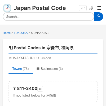
Japan Postal Code
🌙
☰
JP
🔍
Home
>
FUKUOKA
>
MUNAKATA SHI
📮
Postal Codes in 宗像市, 福岡県
MUNAKATASHI
JIS:
40220
Towns
(
78
)
🏣
Businesses
(
6
)
〒
811-3400
⧉
If not listed below for 宗像市