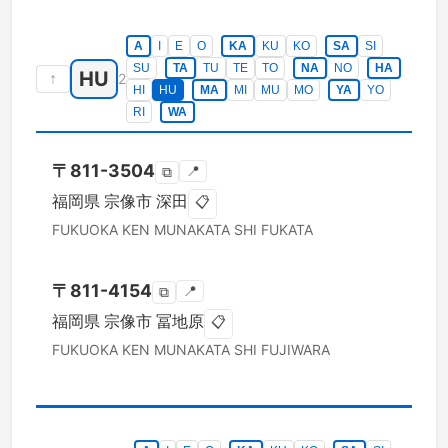
A
I
E
O
KA
KU
KO
SA
SI
SU
TA
TU
TE
TO
NA
NO
HA
HU
↑
2
HI
HU
MA
MI
MU
MO
YA
YO
RI
WA
〒
811-3504
📍
⧉
福岡県
宗像市
深田
📋
FUKUOKA KEN
MUNAKATA SHI
FUKATA
〒
811-4154
📍
⧉
福岡県
宗像市
冨地原
📋
FUKUOKA KEN
MUNAKATA SHI
FUJIWARA