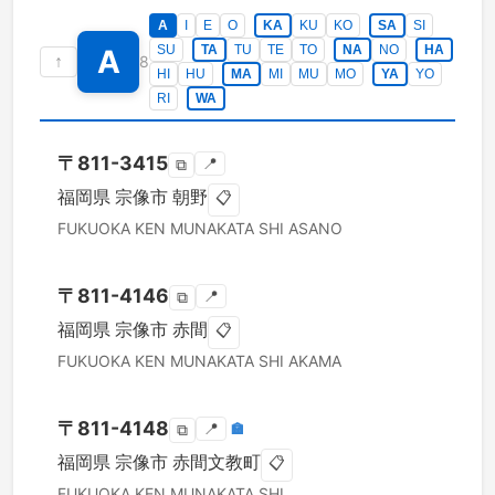
A
I
E
O
KA
KU
KO
SA
SI
SU
TA
TU
TE
TO
NA
NO
HA
A
↑
8
HI
HU
MA
MI
MU
MO
YA
YO
RI
WA
〒
811-3415
📍
⧉
福岡県
宗像市
朝野
📋
FUKUOKA KEN
MUNAKATA SHI
ASANO
〒
811-4146
📍
⧉
福岡県
宗像市
赤間
📋
FUKUOKA KEN
MUNAKATA SHI
AKAMA
〒
811-4148
📍
🏣
⧉
福岡県
宗像市
赤間文教町
📋
FUKUOKA KEN
MUNAKATA SHI