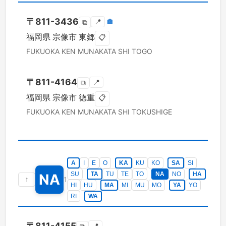
〒
811-3436
📍
🏣
⧉
福岡県
宗像市
東郷
📋
FUKUOKA KEN
MUNAKATA SHI
TOGO
〒
811-4164
📍
⧉
福岡県
宗像市
徳重
📋
FUKUOKA KEN
MUNAKATA SHI
TOKUSHIGE
A
I
E
O
KA
KU
KO
SA
SI
SU
TA
TU
TE
TO
NA
NO
HA
NA
↑
1
HI
HU
MA
MI
MU
MO
YA
YO
RI
WA
〒
811-4155