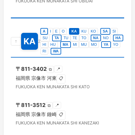
FUKUOKA KEN
MUNAKATA SHI
OBIDAI
A
I
E
O
KA
KU
KO
SA
SI
SU
TA
TU
TE
TO
NA
NO
HA
KA
↑
2
HI
HU
MA
MI
MU
MO
YA
YO
RI
WA
〒
811-3402
📍
⧉
福岡県
宗像市
河東
📋
FUKUOKA KEN
MUNAKATA SHI
KATO
〒
811-3512
📍
⧉
福岡県
宗像市
鐘崎
📋
FUKUOKA KEN
MUNAKATA SHI
KANEZAKI