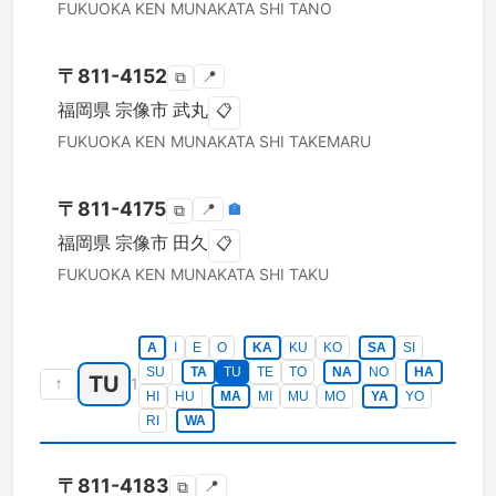
FUKUOKA KEN
MUNAKATA SHI
TANO
〒
811-4152
📍
⧉
福岡県
宗像市
武丸
📋
FUKUOKA KEN
MUNAKATA SHI
TAKEMARU
〒
811-4175
📍
🏣
⧉
福岡県
宗像市
田久
📋
FUKUOKA KEN
MUNAKATA SHI
TAKU
A
I
E
O
KA
KU
KO
SA
SI
SU
TA
TU
TE
TO
NA
NO
HA
TU
↑
1
HI
HU
MA
MI
MU
MO
YA
YO
RI
WA
〒
811-4183
📍
⧉