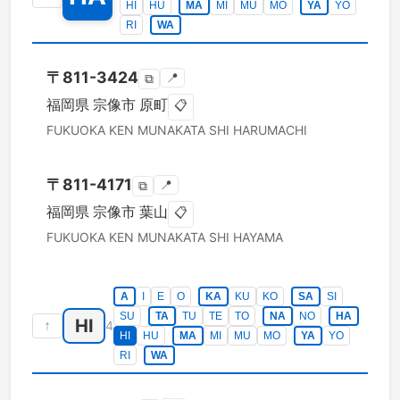
HI
HU
MA
MI
MU
MO
YA
YO
RI
WA
〒
811-3424
📍
⧉
福岡県
宗像市
原町
📋
FUKUOKA KEN
MUNAKATA SHI
HARUMACHI
〒
811-4171
📍
⧉
福岡県
宗像市
葉山
📋
FUKUOKA KEN
MUNAKATA SHI
HAYAMA
A
I
E
O
KA
KU
KO
SA
SI
SU
TA
TU
TE
TO
NA
NO
HA
HI
↑
4
HI
HU
MA
MI
MU
MO
YA
YO
RI
WA