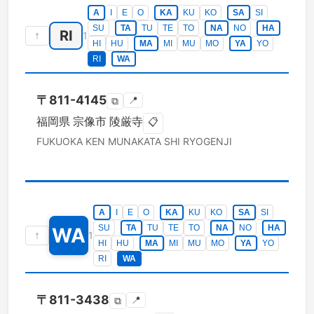
A
I
E
O
KA
KU
KO
SA
SI
SU
TA
TU
TE
TO
NA
NO
HA
RI
↑
1
HI
HU
MA
MI
MU
MO
YA
YO
RI
WA
〒
811-4145
📍
⧉
福岡県
宗像市
陵厳寺
📋
FUKUOKA KEN
MUNAKATA SHI
RYOGENJI
A
I
E
O
KA
KU
KO
SA
SI
SU
TA
TU
TE
TO
NA
NO
HA
WA
↑
1
HI
HU
MA
MI
MU
MO
YA
YO
RI
WA
〒
811-3438
📍
⧉