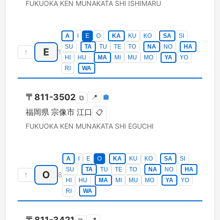
FUKUOKA KEN
MUNAKATA SHI
ISHIMARU
A
I
E
O
KA
KU
KO
SA
SI
SU
TA
TU
TE
TO
NA
NO
HA
E
↑
1
HI
HU
MA
MI
MU
MO
YA
YO
RI
WA
〒
811-3502
📍
🏣
⧉
福岡県
宗像市
江口
📋
FUKUOKA KEN
MUNAKATA SHI
EGUCHI
A
I
E
O
KA
KU
KO
SA
SI
SU
TA
TU
TE
TO
NA
NO
HA
O
↑
8
HI
HU
MA
MI
MU
MO
YA
YO
RI
WA
〒
811-3421