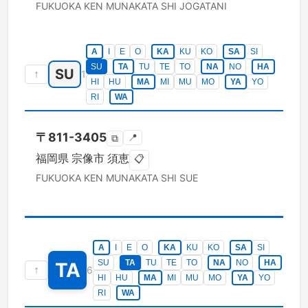
FUKUOKA KEN
MUNAKATA SHI
JOGATANI
A
I
E
O
KA
KU
KO
SA
SI
SU
TA
TU
TE
TO
NA
NO
HA
SU
↑
1
HI
HU
MA
MI
MU
MO
YA
YO
RI
WA
〒
811-3405
📍
⧉
福岡県
宗像市
須恵
📋
FUKUOKA KEN
MUNAKATA SHI
SUE
A
I
E
O
KA
KU
KO
SA
SI
SU
TA
TU
TE
TO
NA
NO
HA
TA
↑
6
HI
HU
MA
MI
MU
MO
YA
YO
RI
WA