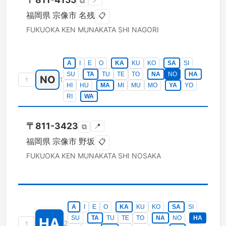
📍
⧉
福岡県
宗像市
名残
📋
FUKUOKA KEN
MUNAKATA SHI
NAGORI
A
I
E
O
KA
KU
KO
SA
SI
SU
TA
TU
TE
TO
NA
NO
HA
NO
↑
1
HI
HU
MA
MI
MU
MO
YA
YO
RI
WA
〒
811-3423
📍
⧉
福岡県
宗像市
野坂
📋
FUKUOKA KEN
MUNAKATA SHI
NOSAKA
A
I
E
O
KA
KU
KO
SA
SI
SU
TA
TU
TE
TO
NA
NO
HA
HA
↑
2