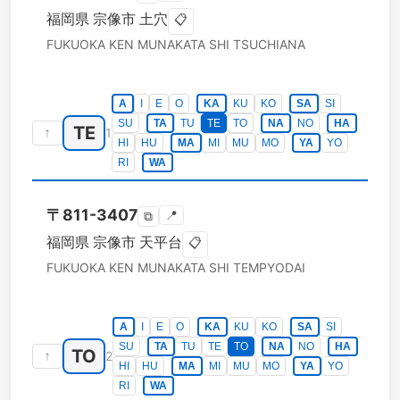
福岡県
宗像市
土穴
📋
FUKUOKA KEN
MUNAKATA SHI
TSUCHIANA
A
I
E
O
KA
KU
KO
SA
SI
SU
TA
TU
TE
TO
NA
NO
HA
TE
↑
1
HI
HU
MA
MI
MU
MO
YA
YO
RI
WA
〒
811-3407
📍
⧉
福岡県
宗像市
天平台
📋
FUKUOKA KEN
MUNAKATA SHI
TEMPYODAI
A
I
E
O
KA
KU
KO
SA
SI
SU
TA
TU
TE
TO
NA
NO
HA
TO
↑
2
HI
HU
MA
MI
MU
MO
YA
YO
RI
WA