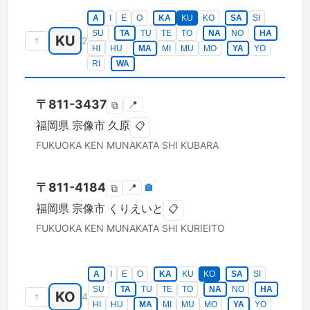
A
I
E
O
KA
KU
KO
SA
SI
SU
TA
TU
TE
TO
NA
NO
HA
KU
↑
2
HI
HU
MA
MI
MU
MO
YA
YO
RI
WA
〒
811-3437
📍
⧉
福岡県
宗像市
久原
📋
FUKUOKA KEN
MUNAKATA SHI
KUBARA
〒
811-4184
📍
🏣
⧉
福岡県
宗像市
くりえいと
📋
FUKUOKA KEN
MUNAKATA SHI
KURIEITO
A
I
E
O
KA
KU
KO
SA
SI
SU
TA
TU
TE
TO
NA
NO
HA
KO
↑
4
HI
HU
MA
MI
MU
MO
YA
YO