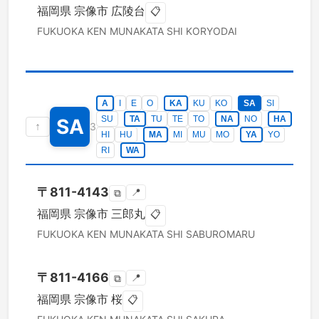
福岡県
宗像市
広陵台
📋
FUKUOKA KEN
MUNAKATA SHI
KORYODAI
A
I
E
O
KA
KU
KO
SA
SI
SU
TA
TU
TE
TO
NA
NO
HA
SA
↑
3
HI
HU
MA
MI
MU
MO
YA
YO
RI
WA
〒
811-4143
📍
⧉
福岡県
宗像市
三郎丸
📋
FUKUOKA KEN
MUNAKATA SHI
SABUROMARU
〒
811-4166
📍
⧉
福岡県
宗像市
桜
📋