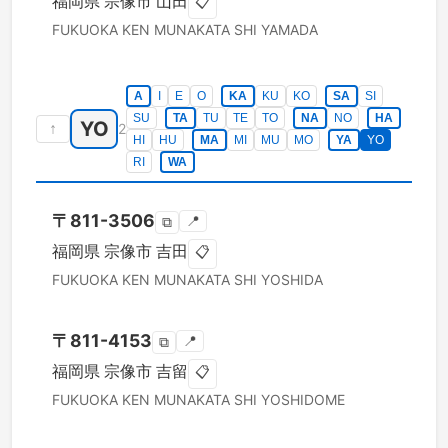
福岡県
宗像市
山田
📋
FUKUOKA KEN
MUNAKATA SHI
YAMADA
A
I
E
O
KA
KU
KO
SA
SI
SU
TA
TU
TE
TO
NA
NO
HA
YO
↑
2
HI
HU
MA
MI
MU
MO
YA
YO
RI
WA
〒
811-3506
📍
⧉
福岡県
宗像市
吉田
📋
FUKUOKA KEN
MUNAKATA SHI
YOSHIDA
〒
811-4153
📍
⧉
福岡県
宗像市
吉留
📋
FUKUOKA KEN
MUNAKATA SHI
YOSHIDOME