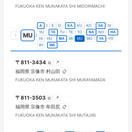
FUKUOKA KEN
MUNAKATA SHI
MIDORIMACHI
A
I
E
O
KA
KU
KO
SA
SI
SU
TA
TU
TE
TO
NA
NO
HA
MU
↑
2
HI
HU
MA
MI
MU
MO
YA
YO
RI
WA
〒
811-3434
📍
⧉
福岡県
宗像市
村山田
📋
FUKUOKA KEN
MUNAKATA SHI
MURAYAMADA
〒
811-3503
📍
⧉
福岡県
宗像市
牟田尻
📋
FUKUOKA KEN
MUNAKATA SHI
MUTAJIRI