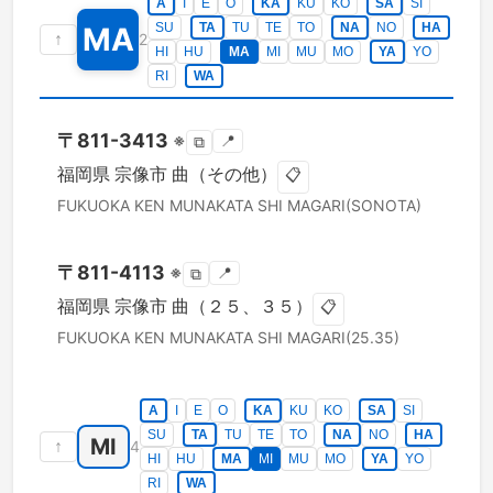
A
I
E
O
KA
KU
KO
SA
SI
SU
TA
TU
TE
TO
NA
NO
HA
MA
↑
2
HI
HU
MA
MI
MU
MO
YA
YO
RI
WA
〒
811-3413
※
📍
⧉
福岡県
宗像市
曲（その他）
📋
FUKUOKA KEN
MUNAKATA SHI
MAGARI(SONOTA)
〒
811-4113
※
📍
⧉
福岡県
宗像市
曲（２５、３５）
📋
FUKUOKA KEN
MUNAKATA SHI
MAGARI(25.35)
A
I
E
O
KA
KU
KO
SA
SI
SU
TA
TU
TE
TO
NA
NO
HA
MI
↑
4
HI
HU
MA
MI
MU
MO
YA
YO
RI
WA