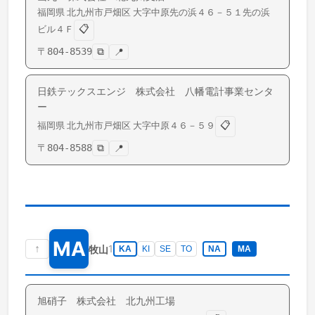
福岡県
北九州市戸畑区
大字中原
先の浜４６－５１先の浜
📋
ビル４Ｆ
〒
804-8539
⧉
📍
日鉄テックスエンジ 株式会社 八幡電計事業センタ
ー
📋
福岡県
北九州市戸畑区
大字中原
４６－５９
〒
804-8588
⧉
📍
MA
↑
1
牧山
KA
KI
SE
TO
NA
MA
旭硝子 株式会社 北九州工場