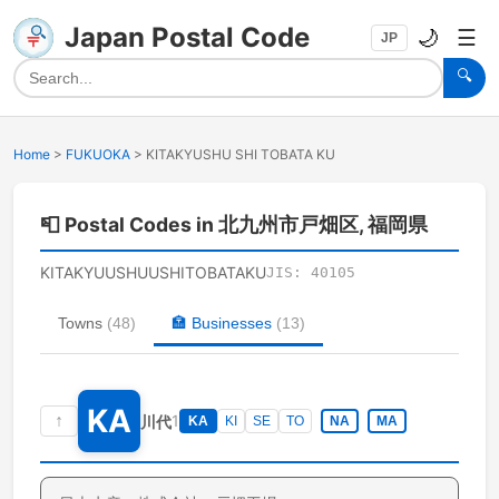
Japan Postal Code
🌙
☰
JP
🔍
Home
>
FUKUOKA
>
KITAKYUSHU SHI TOBATA KU
📮
Postal Codes in 北九州市戸畑区, 福岡県
KITAKYUUSHUUSHITOBATAKU
JIS:
40105
Towns
(
48
)
🏣
Businesses
(
13
)
KA
↑
1
川代
KA
KI
SE
TO
NA
MA