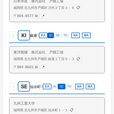
日本水産 株式会社 戸畑工場
📋
福岡県
北九州市戸畑区
川代
２丁目３－６
〒
804-8577
⧉
📍
KI
↑
1
銀座
KA
KI
SE
TO
NA
MA
東洋製罐 株式会社 戸畑工場
📋
福岡県
北九州市戸畑区
銀座
２丁目９－３
〒
804-8601
⧉
📍
SE
↑
2
仙水町
KA
KI
SE
TO
NA
MA
九州工業大学
📋
福岡県
北九州市戸畑区
仙水町
１－１