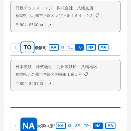
日鉄テックスエンジ 株式会社 八幡支店
📋
福岡県
北九州市戸畑区
大字戸畑
４６４－２３
〒
804-8560
⧉
📍
TO
↑
1
飛幡町
KA
KI
SE
TO
NA
MA
日本製鉄 株式会社 九州製鉄所 八幡地区
📋
福岡県
北九州市戸畑区
飛幡町
１番１号
〒
804-8501
⧉
📍
NA
↑
5
大字中原
KA
KI
SE
TO
NA
MA