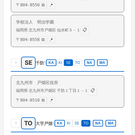
〒
804-8550
⧉
📍
学校法人 明治学園
📋
福岡県
北九州市戸畑区
仙水町
５－１
〒
804-8558
⧉
📍
SE
↑
1
千防
KA
KI
SE
TO
NA
MA
北九州市 戸畑区役所
📋
福岡県
北九州市戸畑区
千防
１丁目１－１
〒
804-8510
⧉
📍
TO
↑
1
大字戸畑
KA
KI
SE
TO
NA
MA