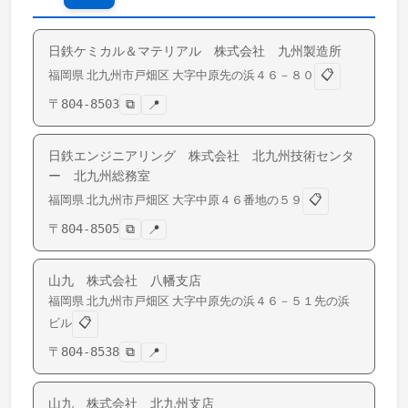
日鉄ケミカル＆マテリアル 株式会社 九州製造所
📋
福岡県
北九州市戸畑区
大字中原
先の浜４６－８０
〒
804-8503
⧉
📍
日鉄エンジニアリング 株式会社 北九州技術センタ
ー 北九州総務室
📋
福岡県
北九州市戸畑区
大字中原
４６番地の５９
〒
804-8505
⧉
📍
山九 株式会社 八幡支店
福岡県
北九州市戸畑区
大字中原
先の浜４６－５１先の浜
📋
ビル
〒
804-8538
⧉
📍
山九 株式会社 北九州支店