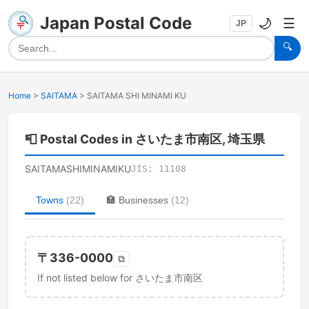
Japan Postal Code
🌙
☰
JP
🔍
Home
>
SAITAMA
>
SAITAMA SHI MINAMI KU
📮
Postal Codes in さいたま市南区, 埼玉県
SAITAMASHIMINAMIKU
JIS:
11108
Towns
(
22
)
🏣
Businesses
(
12
)
〒
336-0000
⧉
If not listed below for さいたま市南区