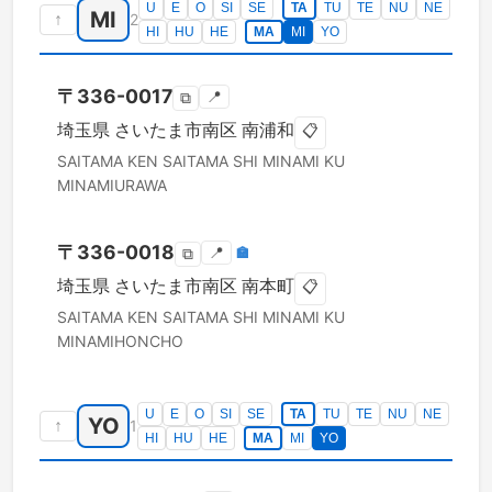
U
E
O
SI
SE
TA
TU
TE
NU
NE
MI
↑
2
HI
HU
HE
MA
MI
YO
〒
336-0017
📍
⧉
埼玉県
さいたま市南区
南浦和
📋
SAITAMA KEN
SAITAMA SHI MINAMI KU
MINAMIURAWA
〒
336-0018
📍
🏣
⧉
埼玉県
さいたま市南区
南本町
📋
SAITAMA KEN
SAITAMA SHI MINAMI KU
MINAMIHONCHO
U
E
O
SI
SE
TA
TU
TE
NU
NE
YO
↑
1
HI
HU
HE
MA
MI
YO