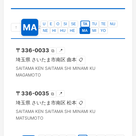
U
E
O
SI
SE
TA
TU
TE
NU
MA
↑
2
NE
HI
HU
HE
MA
MI
YO
〒
336-0033
📍
⧉
埼玉県
さいたま市南区
曲本
📋
SAITAMA KEN
SAITAMA SHI MINAMI KU
MAGAMOTO
〒
336-0035
📍
⧉
埼玉県
さいたま市南区
松本
📋
SAITAMA KEN
SAITAMA SHI MINAMI KU
MATSUMOTO