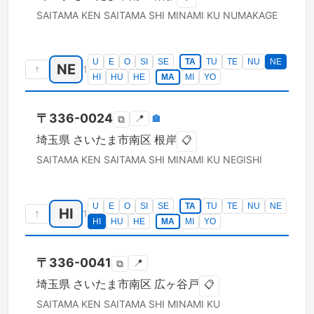
SAITAMA KEN
SAITAMA SHI MINAMI KU
NUMAKAGE
U
E
O
SI
SE
TA
TU
TE
NU
NE
NE
↑
1
HI
HU
HE
MA
MI
YO
〒
336-0024
📍
🏣
⧉
埼玉県
さいたま市南区
根岸
📋
SAITAMA KEN
SAITAMA SHI MINAMI KU
NEGISHI
U
E
O
SI
SE
TA
TU
TE
NU
NE
HI
↑
1
HI
HU
HE
MA
MI
YO
〒
336-0041
📍
⧉
埼玉県
さいたま市南区
広ヶ谷戸
📋
SAITAMA KEN
SAITAMA SHI MINAMI KU