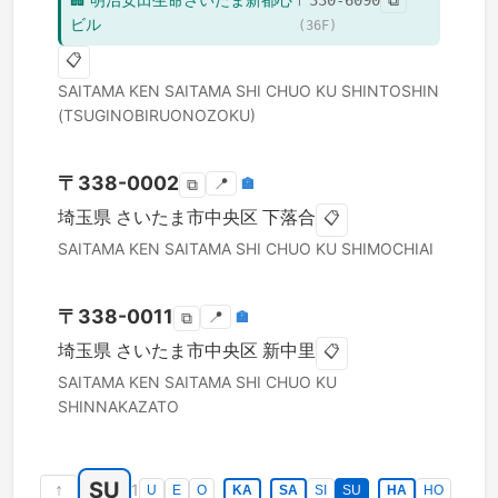
〒
330-6090
⧉
ビル
(
36
F)
📋
SAITAMA KEN
SAITAMA SHI CHUO KU
SHINTOSHIN
(TSUGINOBIRUONOZOKU)
〒
338-0002
📍
🏣
⧉
埼玉県
さいたま市中央区
下落合
📋
SAITAMA KEN
SAITAMA SHI CHUO KU
SHIMOCHIAI
〒
338-0011
📍
🏣
⧉
埼玉県
さいたま市中央区
新中里
📋
SAITAMA KEN
SAITAMA SHI CHUO KU
SHINNAKAZATO
SU
↑
1
U
E
O
KA
SA
SI
SU
HA
HO