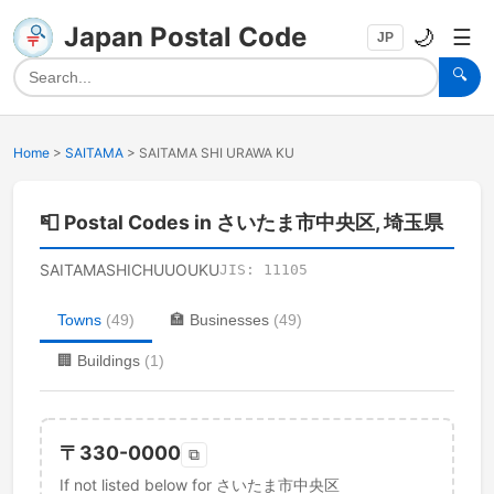
Japan Postal Code
🌙
☰
JP
🔍
Home
>
SAITAMA
>
SAITAMA SHI URAWA KU
📮
Postal Codes in さいたま市中央区, 埼玉県
SAITAMASHICHUUOUKU
JIS:
11105
Towns
(
49
)
🏣
Businesses
(
49
)
🏢
Buildings
(
1
)
〒
330-0000
⧉
If not listed below for さいたま市中央区