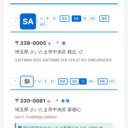
SA
U
E
O
KA
SA
SI
SU
HA
↑
1
HO
〒
338-0005
📍
🏣
⧉
埼玉県
さいたま市中央区
桜丘
📋
SAITAMA KEN
SAITAMA SHI CHUO KU
SAKURAOKA
SI
↑
3
U
E
O
KA
SA
SI
SU
HA
HO
〒
330-0081
📍
🏣
🏢
⧉
埼玉県
さいたま市中央区
新都心
(excl. buildings below)
🏢
明治安田生命さいたま新都心