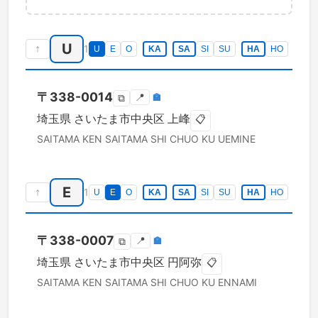
U
↑
1
U
E
O
KA
SA
SI
SU
HA
HO
〒
338-0014
📍
🏣
⧉
埼玉県
さいたま市中央区
上峰
📋
SAITAMA KEN
SAITAMA SHI CHUO KU
UEMINE
E
↑
1
U
E
O
KA
SA
SI
SU
HA
HO
〒
338-0007
📍
🏣
⧉
埼玉県
さいたま市中央区
円阿弥
📋
SAITAMA KEN
SAITAMA SHI CHUO KU
ENNAMI