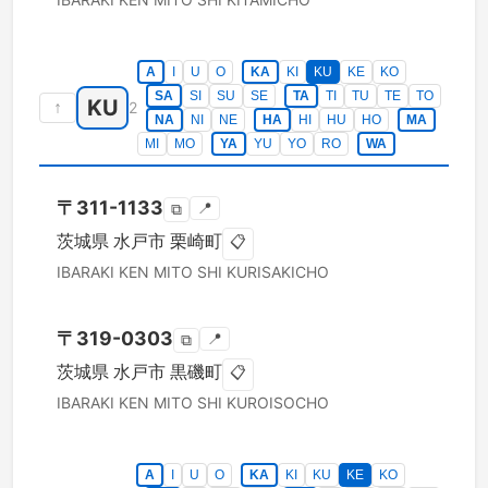
A
I
U
O
KA
KI
KU
KE
KO
SA
SI
SU
SE
TA
TI
TU
TE
TO
KU
↑
2
NA
NI
NE
HA
HI
HU
HO
MA
MI
MO
YA
YU
YO
RO
WA
〒
311-1133
📍
⧉
茨城県
水戸市
栗崎町
📋
IBARAKI KEN
MITO SHI
KURISAKICHO
〒
319-0303
📍
⧉
茨城県
水戸市
黒磯町
📋
IBARAKI KEN
MITO SHI
KUROISOCHO
A
I
U
O
KA
KI
KU
KE
KO