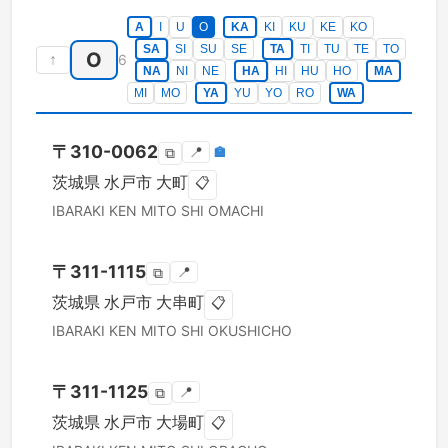
A
I
U
O
KA
KI
KU
KE
KO
SA
SI
SU
SE
TA
TI
TU
TE
TO
O
↑
6
NA
NI
NE
HA
HI
HU
HO
MA
MI
MO
YA
YU
YO
RO
WA
〒
310-0062
📍
🏣
⧉
茨城県
水戸市
大町
📋
IBARAKI KEN
MITO SHI
OMACHI
〒
311-1115
📍
⧉
茨城県
水戸市
大串町
📋
IBARAKI KEN
MITO SHI
OKUSHICHO
〒
311-1125
📍
⧉
茨城県
水戸市
大場町
📋