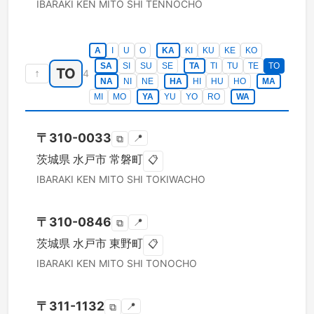
IBARAKI KEN
MITO SHI
TENNOCHO
A
I
U
O
KA
KI
KU
KE
KO
SA
SI
SU
SE
TA
TI
TU
TE
TO
TO
↑
4
NA
NI
NE
HA
HI
HU
HO
MA
MI
MO
YA
YU
YO
RO
WA
〒
310-0033
📍
⧉
茨城県
水戸市
常磐町
📋
IBARAKI KEN
MITO SHI
TOKIWACHO
〒
310-0846
📍
⧉
茨城県
水戸市
東野町
📋
IBARAKI KEN
MITO SHI
TONOCHO
〒
311-1132
📍
⧉