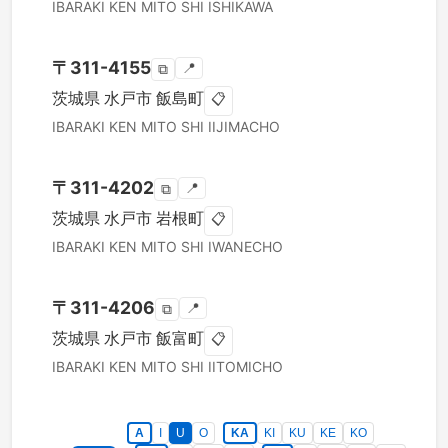
IBARAKI KEN
MITO SHI
ISHIKAWA
〒
311-4155
📍
⧉
茨城県
水戸市
飯島町
📋
IBARAKI KEN
MITO SHI
IIJIMACHO
〒
311-4202
📍
⧉
茨城県
水戸市
岩根町
📋
IBARAKI KEN
MITO SHI
IWANECHO
〒
311-4206
📍
⧉
茨城県
水戸市
飯富町
📋
IBARAKI KEN
MITO SHI
IITOMICHO
A
I
U
O
KA
KI
KU
KE
KO