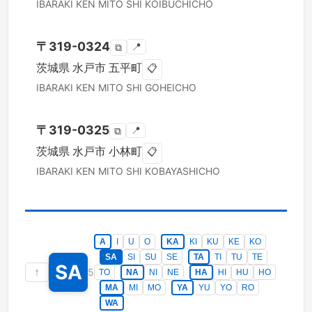
IBARAKI KEN
MITO SHI
KOIBUCHICHO
〒
319-0324
📍
⧉
茨城県
水戸市
五平町
📋
IBARAKI KEN
MITO SHI
GOHEICHO
〒
319-0325
📍
⧉
茨城県
水戸市
小林町
📋
IBARAKI KEN
MITO SHI
KOBAYASHICHO
A
I
U
O
KA
KI
KU
KE
KO
SA
SI
SU
SE
TA
TI
TU
TE
SA
↑
5
TO
NA
NI
NE
HA
HI
HU
HO
MA
MI
MO
YA
YU
YO
RO
WA