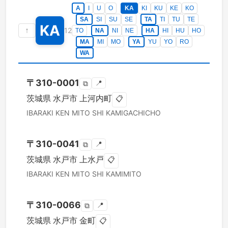
A
I
U
O
KA
KI
KU
KE
KO
SA
SI
SU
SE
TA
TI
TU
TE
KA
↑
12
TO
NA
NI
NE
HA
HI
HU
HO
MA
MI
MO
YA
YU
YO
RO
WA
〒
310-0001
📍
⧉
茨城県
水戸市
上河内町
📋
IBARAKI KEN
MITO SHI
KAMIGACHICHO
〒
310-0041
📍
⧉
茨城県
水戸市
上水戸
📋
IBARAKI KEN
MITO SHI
KAMIMITO
〒
310-0066
📍
⧉
茨城県
水戸市
金町
📋