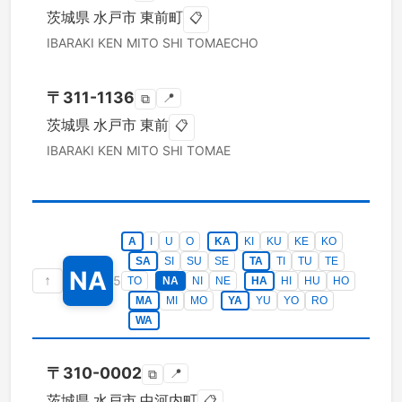
茨城県
水戸市
東前町
📋
IBARAKI KEN
MITO SHI
TOMAECHO
〒
311-1136
📍
⧉
茨城県
水戸市
東前
📋
IBARAKI KEN
MITO SHI
TOMAE
A
I
U
O
KA
KI
KU
KE
KO
SA
SI
SU
SE
TA
TI
TU
TE
NA
↑
5
TO
NA
NI
NE
HA
HI
HU
HO
MA
MI
MO
YA
YU
YO
RO
WA
〒
310-0002
📍
⧉
茨城県
水戸市
中河内町
📋