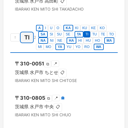
茨城県
水戸市
高田町
📋
IBARAKI KEN
MITO SHI
TAKADACHO
A
I
U
O
KA
KI
KU
KE
KO
SA
SI
SU
SE
TA
TI
TU
TE
TO
TI
↑
2
NA
NI
NE
HA
HI
HU
HO
MA
MI
MO
YA
YU
YO
RO
WA
〒
310-0051
📍
⧉
茨城県
水戸市
ちとせ
📋
IBARAKI KEN
MITO SHI
CHITOSE
〒
310-0805
📍
🏣
⧉
茨城県
水戸市
中央
📋
IBARAKI KEN
MITO SHI
CHUO