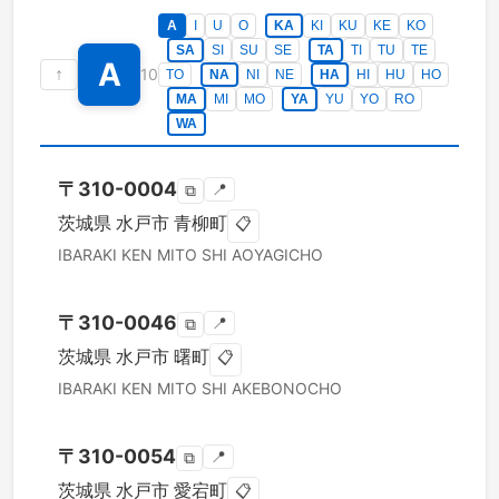
A
I
U
O
KA
KI
KU
KE
KO
SA
SI
SU
SE
TA
TI
TU
TE
A
↑
10
TO
NA
NI
NE
HA
HI
HU
HO
MA
MI
MO
YA
YU
YO
RO
WA
〒
310-0004
📍
⧉
茨城県
水戸市
青柳町
📋
IBARAKI KEN
MITO SHI
AOYAGICHO
〒
310-0046
📍
⧉
茨城県
水戸市
曙町
📋
IBARAKI KEN
MITO SHI
AKEBONOCHO
〒
310-0054
📍
⧉
茨城県
水戸市
愛宕町
📋