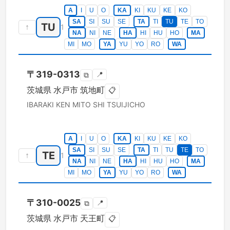
A
I
U
O
KA
KI
KU
KE
KO
SA
SI
SU
SE
TA
TI
TU
TE
TO
TU
↑
1
NA
NI
NE
HA
HI
HU
HO
MA
MI
MO
YA
YU
YO
RO
WA
〒
319-0313
📍
⧉
茨城県
水戸市
筑地町
📋
IBARAKI KEN
MITO SHI
TSUIJICHO
A
I
U
O
KA
KI
KU
KE
KO
SA
SI
SU
SE
TA
TI
TU
TE
TO
TE
↑
1
NA
NI
NE
HA
HI
HU
HO
MA
MI
MO
YA
YU
YO
RO
WA
〒
310-0025
📍
⧉
茨城県
水戸市
天王町
📋