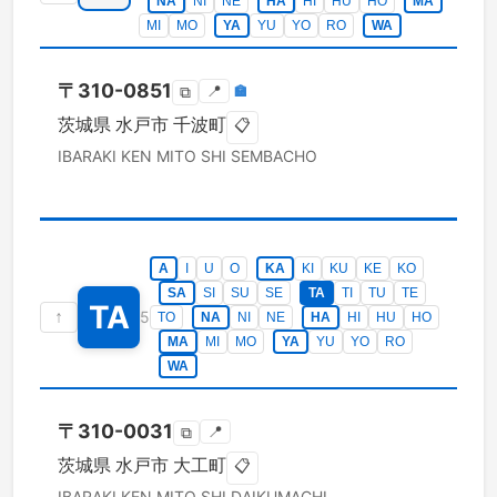
NA
NI
NE
HA
HI
HU
HO
MA
MI
MO
YA
YU
YO
RO
WA
〒
310-0851
📍
🏣
⧉
茨城県
水戸市
千波町
📋
IBARAKI KEN
MITO SHI
SEMBACHO
A
I
U
O
KA
KI
KU
KE
KO
SA
SI
SU
SE
TA
TI
TU
TE
TA
↑
5
TO
NA
NI
NE
HA
HI
HU
HO
MA
MI
MO
YA
YU
YO
RO
WA
〒
310-0031
📍
⧉
茨城県
水戸市
大工町
📋
IBARAKI KEN
MITO SHI
DAIKUMACHI