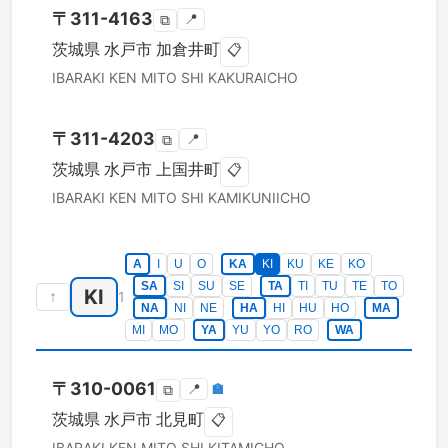
〒
311-4163
📍
⧉
茨城県
水戸市
加倉井町
📋
IBARAKI KEN
MITO SHI
KAKURAICHO
〒
311-4203
📍
⧉
茨城県
水戸市
上国井町
📋
IBARAKI KEN
MITO SHI
KAMIKUNIICHO
A
I
U
O
KA
KI
KU
KE
KO
SA
SI
SU
SE
TA
TI
TU
TE
TO
KI
↑
1
NA
NI
NE
HA
HI
HU
HO
MA
MI
MO
YA
YU
YO
RO
WA
〒
310-0061
📍
🏣
⧉
茨城県
水戸市
北見町
📋
IBARAKI KEN
MITO SHI
KITAMICHO