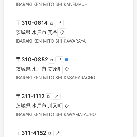
IBARAKI KEN
MITO SHI
KANEMACHI
〒
310-0814
📍
⧉
茨城県
水戸市
瓦谷
📋
IBARAKI KEN
MITO SHI
KAWARAYA
〒
310-0852
📍
🏣
⧉
茨城県
水戸市
笠原町
📋
IBARAKI KEN
MITO SHI
KASAHARACHO
〒
311-1112
📍
⧉
茨城県
水戸市
川又町
📋
IBARAKI KEN
MITO SHI
KAWAMATACHO
〒
311-4152
📍
⧉