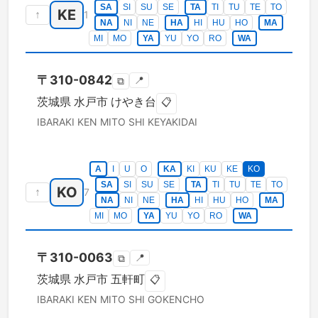
SA
SI
SU
SE
TA
TI
TU
TE
TO
KE
↑
1
NA
NI
NE
HA
HI
HU
HO
MA
MI
MO
YA
YU
YO
RO
WA
〒
310-0842
📍
⧉
茨城県
水戸市
けやき台
📋
IBARAKI KEN
MITO SHI
KEYAKIDAI
A
I
U
O
KA
KI
KU
KE
KO
SA
SI
SU
SE
TA
TI
TU
TE
TO
KO
↑
7
NA
NI
NE
HA
HI
HU
HO
MA
MI
MO
YA
YU
YO
RO
WA
〒
310-0063
📍
⧉
茨城県
水戸市
五軒町
📋
IBARAKI KEN
MITO SHI
GOKENCHO