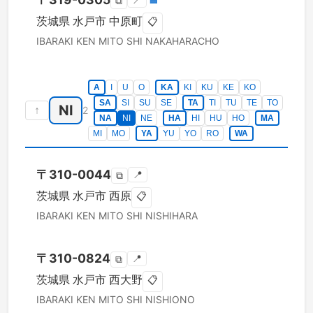
📍
🏣
⧉
茨城県
水戸市
中原町
📋
IBARAKI KEN
MITO SHI
NAKAHARACHO
A
I
U
O
KA
KI
KU
KE
KO
SA
SI
SU
SE
TA
TI
TU
TE
TO
NI
↑
2
NA
NI
NE
HA
HI
HU
HO
MA
MI
MO
YA
YU
YO
RO
WA
〒
310-0044
📍
⧉
茨城県
水戸市
西原
📋
IBARAKI KEN
MITO SHI
NISHIHARA
〒
310-0824
📍
⧉
茨城県
水戸市
西大野
📋
IBARAKI KEN
MITO SHI
NISHIONO