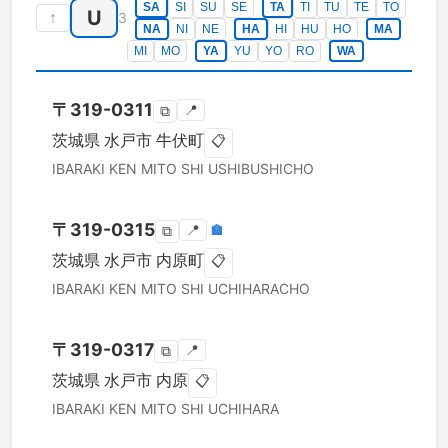
SA
SI
SU
SE
TA
TI
TU
TE
TO
U
↑
3
NA
NI
NE
HA
HI
HU
HO
MA
MI
MO
YA
YU
YO
RO
WA
〒
319-0311
📍
⧉
茨城県
水戸市
牛伏町
📋
IBARAKI KEN
MITO SHI
USHIBUSHICHO
〒
319-0315
📍
🏣
⧉
茨城県
水戸市
内原町
📋
IBARAKI KEN
MITO SHI
UCHIHARACHO
〒
319-0317
📍
⧉
茨城県
水戸市
内原
📋
IBARAKI KEN
MITO SHI
UCHIHARA