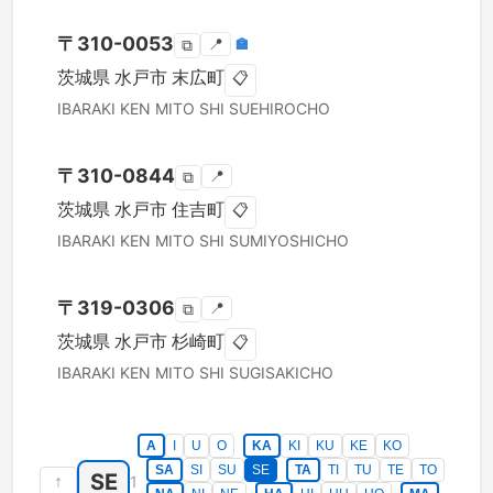
〒
310-0053
📍
🏣
⧉
茨城県
水戸市
末広町
📋
IBARAKI KEN
MITO SHI
SUEHIROCHO
〒
310-0844
📍
⧉
茨城県
水戸市
住吉町
📋
IBARAKI KEN
MITO SHI
SUMIYOSHICHO
〒
319-0306
📍
⧉
茨城県
水戸市
杉崎町
📋
IBARAKI KEN
MITO SHI
SUGISAKICHO
A
I
U
O
KA
KI
KU
KE
KO
SA
SI
SU
SE
TA
TI
TU
TE
TO
SE
↑
1