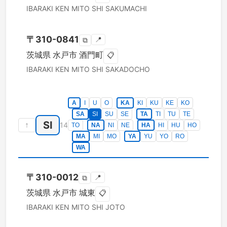
IBARAKI KEN
MITO SHI
SAKUMACHI
〒
310-0841
📍
⧉
茨城県
水戸市
酒門町
📋
IBARAKI KEN
MITO SHI
SAKADOCHO
A
I
U
O
KA
KI
KU
KE
KO
SA
SI
SU
SE
TA
TI
TU
TE
SI
↑
14
TO
NA
NI
NE
HA
HI
HU
HO
MA
MI
MO
YA
YU
YO
RO
WA
〒
310-0012
📍
⧉
茨城県
水戸市
城東
📋
IBARAKI KEN
MITO SHI
JOTO