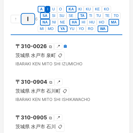
A
I
U
O
KA
KI
KU
KE
KO
SA
SI
SU
SE
TA
TI
TU
TE
TO
I
↑
6
NA
NI
NE
HA
HI
HU
HO
MA
MI
MO
YA
YU
YO
RO
WA
〒
310-0026
📍
🏣
⧉
茨城県
水戸市
泉町
📋
IBARAKI KEN
MITO SHI
IZUMICHO
〒
310-0904
📍
⧉
茨城県
水戸市
石川町
📋
IBARAKI KEN
MITO SHI
ISHIKAWACHO
〒
310-0905
📍
⧉
茨城県
水戸市
石川
📋