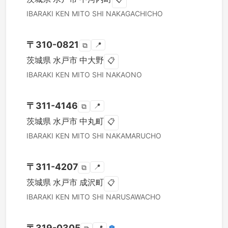
IBARAKI KEN
MITO SHI
NAKAGACHICHO
〒
310-0821
📍
⧉
茨城県
水戸市
中大野
📋
IBARAKI KEN
MITO SHI
NAKAONO
〒
311-4146
📍
⧉
茨城県
水戸市
中丸町
📋
IBARAKI KEN
MITO SHI
NAKAMARUCHO
〒
311-4207
📍
⧉
茨城県
水戸市
成沢町
📋
IBARAKI KEN
MITO SHI
NARUSAWACHO
〒
319-0305