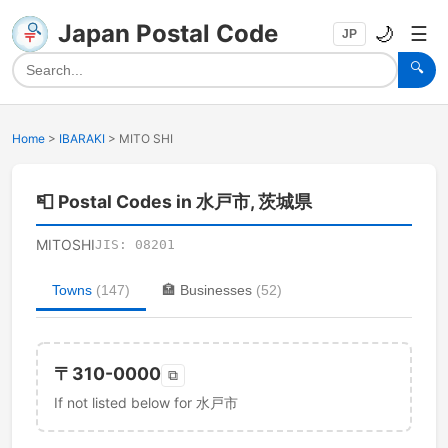
Japan Postal Code
🌙
☰
JP
🔍
Home
>
IBARAKI
>
MITO SHI
📮
Postal Codes in 水戸市, 茨城県
MITOSHI
JIS:
08201
Towns
(
147
)
🏣
Businesses
(
52
)
〒
310-0000
⧉
If not listed below for 水戸市