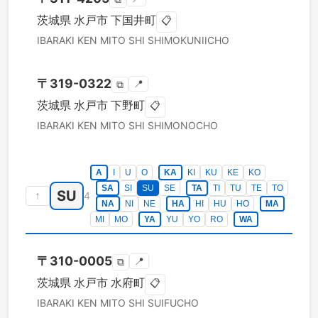
茨城県
水戸市
下国井町
📋
IBARAKI KEN
MITO SHI
SHIMOKUNIICHO
〒
319-0322
📍
⧉
茨城県
水戸市
下野町
📋
IBARAKI KEN
MITO SHI
SHIMONOCHO
A
I
U
O
KA
KI
KU
KE
KO
SA
SI
SU
SE
TA
TI
TU
TE
TO
SU
↑
4
NA
NI
NE
HA
HI
HU
HO
MA
MI
MO
YA
YU
YO
RO
WA
〒
310-0005
📍
⧉
茨城県
水戸市
水府町
📋
IBARAKI KEN
MITO SHI
SUIFUCHO