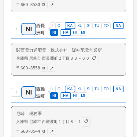
〒
660-8580
⧉
📍
西長
I
O
KA
KU
SI
TU
TO
NA
NI
↑
1
洲町
NI
HA
HI
MI
関西電力送配電 株式会社 阪神配電営業所
📋
兵庫県
尼崎市
西長洲町
２丁目３３－６０
〒
660-8558
⧉
📍
西難
I
O
KA
KU
SI
TU
TO
NA
NI
↑
1
波町
NI
HA
HI
MI
尼崎 税務署
📋
兵庫県
尼崎市
西難波町
１丁目８－１
〒
660-8544
⧉
📍