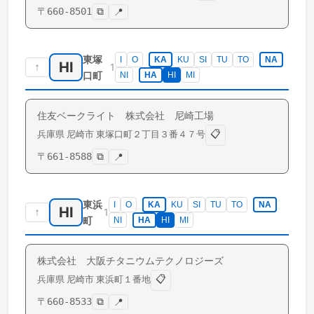
〒
660-8501
⧉
📍
東塚
I
O
KA
KU
SI
TU
TO
NA
HI
↑
1
口町
NI
HA
HI
MI
住友ベークライト 株式会社 尼崎工場
📋
兵庫県
尼崎市
東塚口町
２丁目３番４７号
〒
661-8588
⧉
📍
東浜
I
O
KA
KU
SI
TU
TO
NA
HI
↑
1
町
NI
HA
HI
MI
株式会社 大阪チタニウムテクノロジーズ
📋
兵庫県
尼崎市
東浜町
１番地
〒
660-8533
⧉
📍