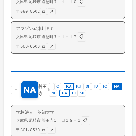
📋
兵庫県
尼崎市
道意町
７－１－１０
〒
660-8502
⧉
📍
アマゾン武庫川ＦＣ
📋
兵庫県
尼崎市
道意町
７－１－１７
〒
660-8503
⧉
📍
若王
I
O
KA
KU
SI
TU
TO
NA
NA
↑
1
寺
NI
HA
HI
MI
学校法人 英知大学
📋
兵庫県
尼崎市
若王寺
２丁目１８－１
〒
661-8530
⧉
📍