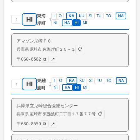
東海
I
O
KA
KU
SI
TU
TO
NA
HI
↑
1
岸町
NI
HA
HI
MI
アマゾン尼崎ＦＣ
📋
兵庫県
尼崎市
東海岸町
２０－１
〒
660-8582
⧉
📍
東難
I
O
KA
KU
SI
TU
TO
NA
HI
↑
3
波町
NI
HA
HI
MI
兵庫県立尼崎総合医療センター
📋
兵庫県
尼崎市
東難波町
二丁目１７番７７号
〒
660-8550
⧉
📍