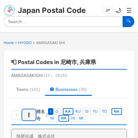
Japan Postal Code
🌙
☰
JP
🔍
Home
>
HYOGO
>
AMAGASAKI SHI
📮
Postal Codes in 尼崎市, 兵庫県
AMAGASAKISHI
JIS:
28202
Towns
(
141
)
🏣
Businesses
(
30
)
猪名
I
O
KA
KU
SI
TU
TO
NA
I
↑
2
寺
NI
HA
HI
MI
技研化成 株式会社