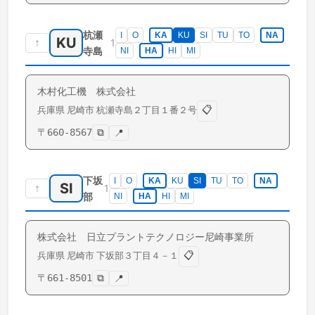
杭瀬
I
O
KA
KU
SI
TU
TO
NA
KU
↑
1
寺島
NI
HA
HI
MI
木村化工機 株式会社
📋
兵庫県
尼崎市
杭瀬寺島
２丁目１番２号
〒
660-8567
⧉
📍
下坂
I
O
KA
KU
SI
TU
TO
NA
SI
↑
1
部
NI
HA
HI
MI
株式会社 日立プラントテクノロジー尼崎事業所
📋
兵庫県
尼崎市
下坂部
３丁目４－１
〒
661-8501
⧉
📍