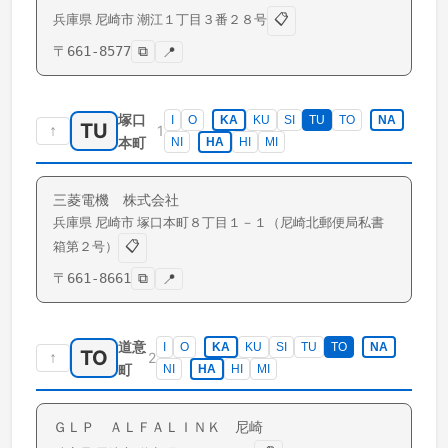
📋
兵庫県
尼崎市
潮江
１丁目３番２８号
〒
661-8577
⧉
📍
塚口
I
O
KA
KU
SI
TU
TO
NA
TU
↑
1
本町
NI
HA
HI
MI
三菱電機 株式会社
兵庫県
尼崎市
塚口本町
８丁目１－１（尼崎北郵便局私書
📋
箱第２号）
〒
661-8661
⧉
📍
道意
I
O
KA
KU
SI
TU
TO
NA
TO
↑
2
町
NI
HA
HI
MI
ＧＬＰ ＡＬＦＡＬＩＮＫ 尼崎