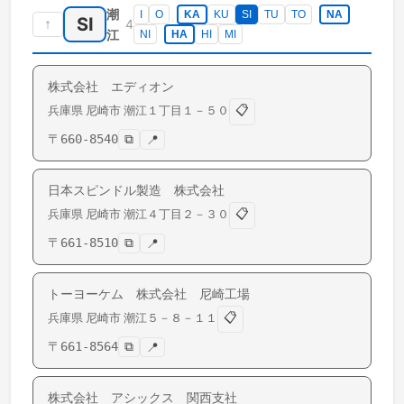
潮
I
O
KA
KU
SI
TU
TO
NA
SI
↑
4
江
NI
HA
HI
MI
株式会社 エディオン
📋
兵庫県
尼崎市
潮江
１丁目１－５０
〒
660-8540
⧉
📍
日本スピンドル製造 株式会社
📋
兵庫県
尼崎市
潮江
４丁目２－３０
〒
661-8510
⧉
📍
トーヨーケム 株式会社 尼崎工場
📋
兵庫県
尼崎市
潮江
５－８－１１
〒
661-8564
⧉
📍
株式会社 アシックス 関西支社