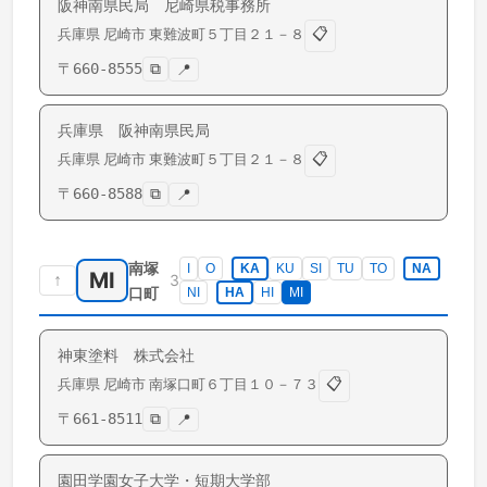
阪神南県民局 尼崎県税事務所
📋
兵庫県
尼崎市
東難波町
５丁目２１－８
〒
660-8555
⧉
📍
兵庫県 阪神南県民局
📋
兵庫県
尼崎市
東難波町
５丁目２１－８
〒
660-8588
⧉
📍
南塚
I
O
KA
KU
SI
TU
TO
NA
MI
↑
3
口町
NI
HA
HI
MI
神東塗料 株式会社
📋
兵庫県
尼崎市
南塚口町
６丁目１０－７３
〒
661-8511
⧉
📍
園田学園女子大学・短期大学部