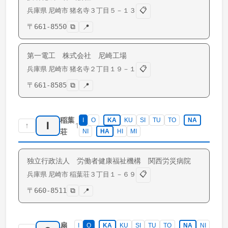
📋
兵庫県
尼崎市
猪名寺
３丁目５－１３
〒
661-8550
⧉
📍
第一電工 株式会社 尼崎工場
📋
兵庫県
尼崎市
猪名寺
２丁目１９－１
〒
661-8585
⧉
📍
稲葉
I
O
KA
KU
SI
TU
TO
NA
I
↑
1
荘
NI
HA
HI
MI
独立行政法人 労働者健康福祉機構 関西労災病院
📋
兵庫県
尼崎市
稲葉荘
３丁目１－６９
〒
660-8511
⧉
📍
扇
I
O
KA
KU
SI
TU
TO
NA
NI