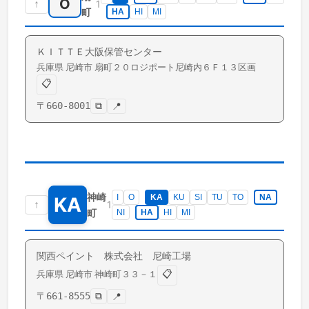
O
↑
1
町
HA
HI
MI
ＫＩＴＴＥ大阪保管センター
兵庫県
尼崎市
扇町
２０ロジポート尼崎内６Ｆ１３区画
📋
〒
660-8001
⧉
📍
神崎
I
O
KA
KU
SI
TU
TO
NA
KA
↑
1
町
NI
HA
HI
MI
関西ペイント 株式会社 尼崎工場
📋
兵庫県
尼崎市
神崎町
３３－１
〒
661-8555
⧉
📍