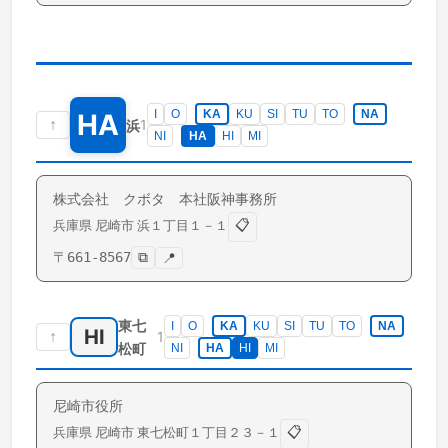
I
O
KA
KU
SI
TU
TO
NA
HA
↑
1
浜
NI
HA
HI
MI
株式会社 クボタ 本社阪神事務所
📋
兵庫県
尼崎市
浜
１丁目１－１
〒
661-8567
⧉
📍
東七
I
O
KA
KU
SI
TU
TO
NA
HI
↑
1
松町
NI
HA
HI
MI
尼崎市役所
📋
兵庫県
尼崎市
東七松町
１丁目２３－１