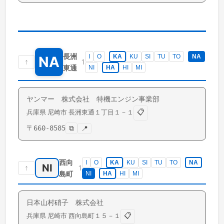
長洲
I
O
KA
KU
SI
TU
TO
NA
NA
↑
1
東通
NI
HA
HI
MI
ヤンマー 株式会社 特機エンジン事業部
📋
兵庫県
尼崎市
長洲東通
１丁目１－１
〒
660-8585
⧉
📍
西向
I
O
KA
KU
SI
TU
TO
NA
NI
↑
1
島町
NI
HA
HI
MI
日本山村硝子 株式会社
📋
兵庫県
尼崎市
西向島町
１５－１