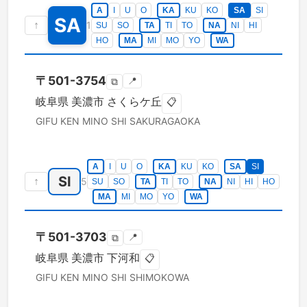
A
I
U
O
KA
KU
KO
SA
SI
SA
↑
1
SU
SO
TA
TI
TO
NA
NI
HI
HO
MA
MI
MO
YO
WA
〒
501-3754
📍
⧉
岐阜県
美濃市
さくらケ丘
📋
GIFU KEN
MINO SHI
SAKURAGAOKA
A
I
U
O
KA
KU
KO
SA
SI
SI
↑
5
SU
SO
TA
TI
TO
NA
NI
HI
HO
MA
MI
MO
YO
WA
〒
501-3703
📍
⧉
岐阜県
美濃市
下河和
📋
GIFU KEN
MINO SHI
SHIMOKOWA