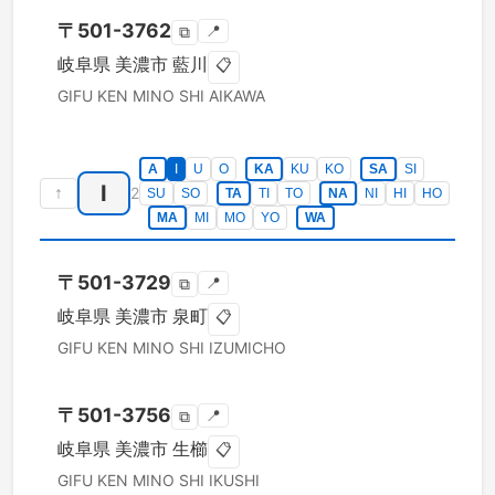
〒
501-3762
📍
⧉
岐阜県
美濃市
藍川
📋
GIFU KEN
MINO SHI
AIKAWA
A
I
U
O
KA
KU
KO
SA
SI
I
↑
2
SU
SO
TA
TI
TO
NA
NI
HI
HO
MA
MI
MO
YO
WA
〒
501-3729
📍
⧉
岐阜県
美濃市
泉町
📋
GIFU KEN
MINO SHI
IZUMICHO
〒
501-3756
📍
⧉
岐阜県
美濃市
生櫛
📋
GIFU KEN
MINO SHI
IKUSHI