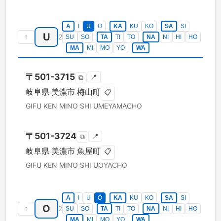
A
I
U
O
KA
KU
KO
SA
SI
U
↑
2
SU
SO
TA
TI
TO
NA
NI
HI
HO
MA
MI
MO
YO
WA
〒
501-3715
📍
⧉
岐阜県
美濃市
梅山町
📋
GIFU KEN
MINO SHI
UMEYAMACHO
〒
501-3724
📍
⧉
岐阜県
美濃市
魚屋町
📋
GIFU KEN
MINO SHI
UOYACHO
A
I
U
O
KA
KU
KO
SA
SI
O
↑
2
SU
SO
TA
TI
TO
NA
NI
HI
HO
MA
MI
MO
YO
WA