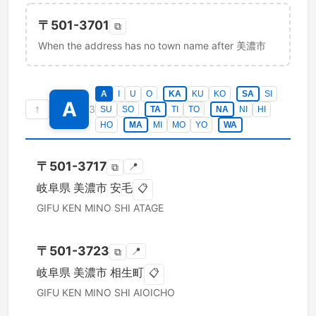
〒
501-3701
⧉
When the address has no town name after 美濃市
A
I
U
O
KA
KU
KO
SA
SI
A
↑
3
SU
SO
TA
TI
TO
NA
NI
HI
HO
MA
MI
MO
YO
WA
〒
501-3717
📍
⧉
岐阜県
美濃市
安毛
📋
GIFU KEN
MINO SHI
ATAGE
〒
501-3723
📍
⧉
岐阜県
美濃市
相生町
📋
GIFU KEN
MINO SHI
AIOICHO