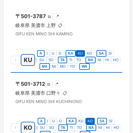
〒
501-3787
📍
⧉
岐阜県
美濃市
上野
📋
GIFU KEN
MINO SHI
KAMINO
A
I
U
O
KA
KU
KO
SA
SI
KU
↑
1
SU
SO
TA
TI
TO
NA
NI
HI
HO
MA
MI
MO
YO
WA
〒
501-3712
📍
⧉
岐阜県
美濃市
口野々
📋
GIFU KEN
MINO SHI
KUCHINONO
A
I
U
O
KA
KU
KO
SA
SI
KO
↑
3
SU
SO
TA
TI
TO
NA
NI
HI
HO