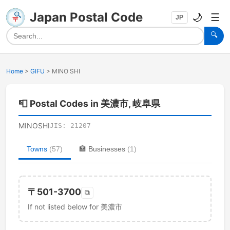
Japan Postal Code
🌙
☰
JP
🔍
Home
>
GIFU
>
MINO SHI
📮
Postal Codes in 美濃市, 岐阜県
MINOSHI
JIS:
21207
Towns
(
57
)
🏣
Businesses
(
1
)
〒
501-3700
⧉
If not listed below for 美濃市