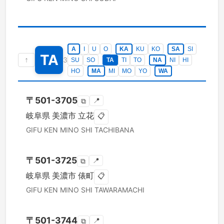
A
I
U
O
KA
KU
KO
SA
SI
TA
↑
3
SU
SO
TA
TI
TO
NA
NI
HI
HO
MA
MI
MO
YO
WA
〒
501-3705
📍
⧉
岐阜県
美濃市
立花
📋
GIFU KEN
MINO SHI
TACHIBANA
〒
501-3725
📍
⧉
岐阜県
美濃市
俵町
📋
GIFU KEN
MINO SHI
TAWARAMACHI
〒
501-3744
📍
⧉