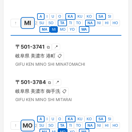
A
I
U
O
KA
KU
KO
SA
SI
MI
↑
2
SU
SO
TA
TI
TO
NA
NI
HI
HO
MA
MI
MO
YO
WA
〒
501-3741
📍
⧉
岐阜県
美濃市
港町
📋
GIFU KEN
MINO SHI
MINATOMACHI
〒
501-3784
📍
⧉
岐阜県
美濃市
御手洗
📋
GIFU KEN
MINO SHI
MITARAI
A
I
U
O
KA
KU
KO
SA
SI
MO
↑
2
SU
SO
TA
TI
TO
NA
NI
HI
HO