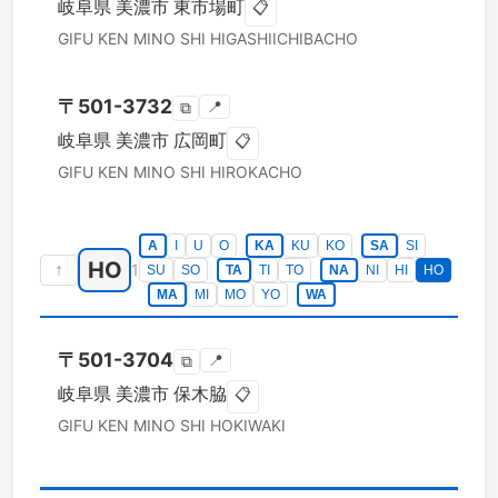
岐阜県
美濃市
東市場町
📋
GIFU KEN
MINO SHI
HIGASHIICHIBACHO
〒
501-3732
📍
⧉
岐阜県
美濃市
広岡町
📋
GIFU KEN
MINO SHI
HIROKACHO
A
I
U
O
KA
KU
KO
SA
SI
HO
↑
1
SU
SO
TA
TI
TO
NA
NI
HI
HO
MA
MI
MO
YO
WA
〒
501-3704
📍
⧉
岐阜県
美濃市
保木脇
📋
GIFU KEN
MINO SHI
HOKIWAKI