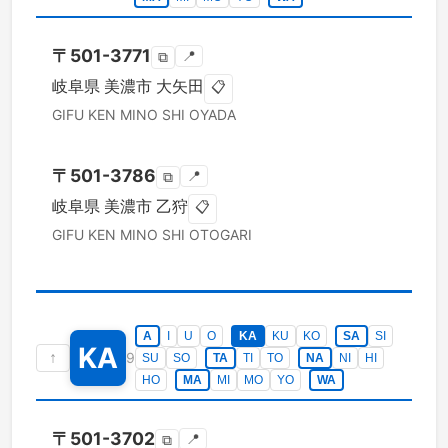
〒
501-3771
📍
⧉
岐阜県
美濃市
大矢田
📋
GIFU KEN
MINO SHI
OYADA
〒
501-3786
📍
⧉
岐阜県
美濃市
乙狩
📋
GIFU KEN
MINO SHI
OTOGARI
A
I
U
O
KA
KU
KO
SA
SI
KA
↑
9
SU
SO
TA
TI
TO
NA
NI
HI
HO
MA
MI
MO
YO
WA
〒
501-3702
📍
⧉