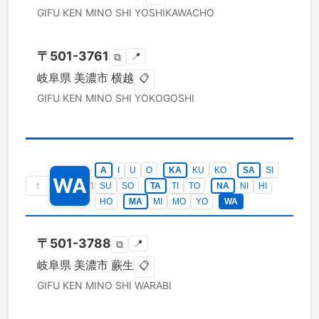
GIFU KEN
MINO SHI
YOSHIKAWACHO
〒
501-3761
📍
⧉
岐阜県
美濃市
横越
📋
GIFU KEN
MINO SHI
YOKOGOSHI
A
I
U
O
KA
KU
KO
SA
SI
WA
↑
1
SU
SO
TA
TI
TO
NA
NI
HI
HO
MA
MI
MO
YO
WA
〒
501-3788
📍
⧉
岐阜県
美濃市
蕨生
📋
GIFU KEN
MINO SHI
WARABI