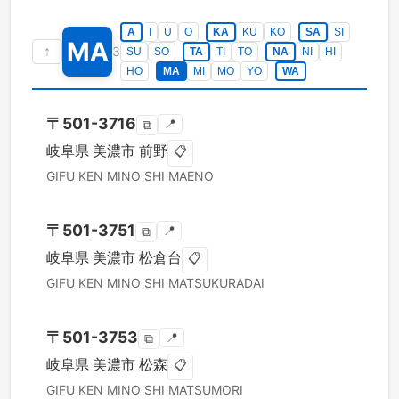
A
I
U
O
KA
KU
KO
SA
SI
MA
↑
3
SU
SO
TA
TI
TO
NA
NI
HI
HO
MA
MI
MO
YO
WA
〒
501-3716
📍
⧉
岐阜県
美濃市
前野
📋
GIFU KEN
MINO SHI
MAENO
〒
501-3751
📍
⧉
岐阜県
美濃市
松倉台
📋
GIFU KEN
MINO SHI
MATSUKURADAI
〒
501-3753
📍
⧉
岐阜県
美濃市
松森
📋
GIFU KEN
MINO SHI
MATSUMORI