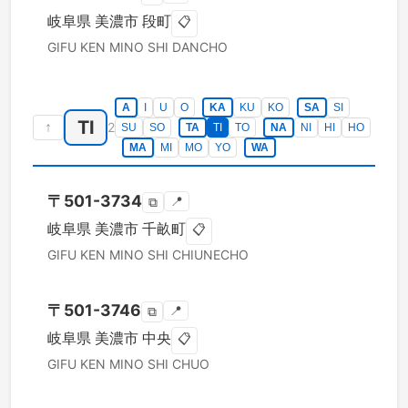
岐阜県
美濃市
段町
📋
GIFU KEN
MINO SHI
DANCHO
A
I
U
O
KA
KU
KO
SA
SI
TI
↑
2
SU
SO
TA
TI
TO
NA
NI
HI
HO
MA
MI
MO
YO
WA
〒
501-3734
📍
⧉
岐阜県
美濃市
千畝町
📋
GIFU KEN
MINO SHI
CHIUNECHO
〒
501-3746
📍
⧉
岐阜県
美濃市
中央
📋
GIFU KEN
MINO SHI
CHUO