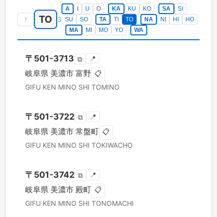
A
I
U
O
KA
KU
KO
SA
SI
TO
↑
3
SU
SO
TA
TI
TO
NA
NI
HI
HO
MA
MI
MO
YO
WA
〒
501-3713
📍
⧉
岐阜県
美濃市
富野
📋
GIFU KEN
MINO SHI
TOMINO
〒
501-3722
📍
⧉
岐阜県
美濃市
常盤町
📋
GIFU KEN
MINO SHI
TOKIWACHO
〒
501-3742
📍
⧉
岐阜県
美濃市
殿町
📋
GIFU KEN
MINO SHI
TONOMACHI