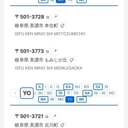
MA
MI
MO
YO
WA
〒
501-3728
📍
⧉
岐阜県
美濃市
本住町
📋
GIFU KEN
MINO SHI
MOTOZUMICHO
〒
501-3773
📍
⧉
岐阜県
美濃市
もみじが丘
📋
GIFU KEN
MINO SHI
MOMIJIGAOKA
A
I
U
O
KA
KU
KO
SA
SI
YO
↑
2
SU
SO
TA
TI
TO
NA
NI
HI
HO
MA
MI
MO
YO
WA
〒
501-3721
📍
⧉
岐阜県
美濃市
吉川町
📋