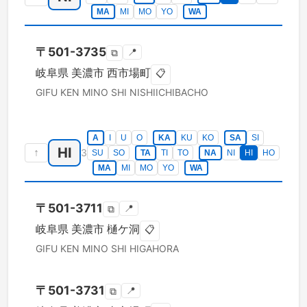
MA
MI
MO
YO
WA
〒
501-3735
📍
⧉
岐阜県
美濃市
西市場町
📋
GIFU KEN
MINO SHI
NISHIICHIBACHO
A
I
U
O
KA
KU
KO
SA
SI
HI
↑
3
SU
SO
TA
TI
TO
NA
NI
HI
HO
MA
MI
MO
YO
WA
〒
501-3711
📍
⧉
岐阜県
美濃市
樋ケ洞
📋
GIFU KEN
MINO SHI
HIGAHORA
〒
501-3731
📍
⧉