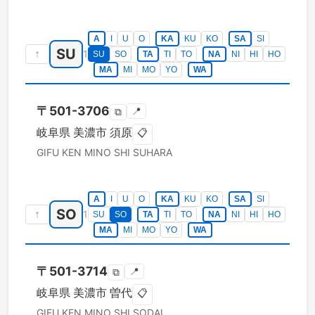
A
I
U
O
KA
KU
KO
SA
SI
SU
↑
1
SU
SO
TA
TI
TO
NA
NI
HI
HO
MA
MI
MO
YO
WA
〒
501-3706
📍
⧉
岐阜県
美濃市
須原
📋
GIFU KEN
MINO SHI
SUHARA
A
I
U
O
KA
KU
KO
SA
SI
SO
↑
1
SU
SO
TA
TI
TO
NA
NI
HI
HO
MA
MI
MO
YO
WA
〒
501-3714
📍
⧉
岐阜県
美濃市
曽代
📋
GIFU KEN
MINO SHI
SODAI