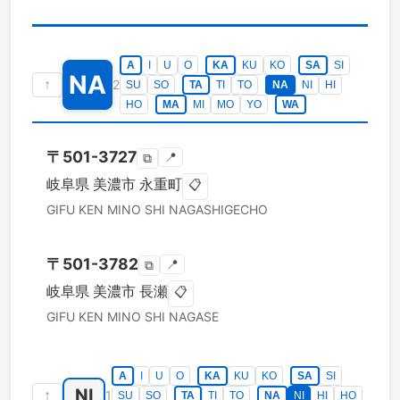
A
I
U
O
KA
KU
KO
SA
SI
NA
↑
2
SU
SO
TA
TI
TO
NA
NI
HI
HO
MA
MI
MO
YO
WA
〒
501-3727
📍
⧉
岐阜県
美濃市
永重町
📋
GIFU KEN
MINO SHI
NAGASHIGECHO
〒
501-3782
📍
⧉
岐阜県
美濃市
長瀬
📋
GIFU KEN
MINO SHI
NAGASE
A
I
U
O
KA
KU
KO
SA
SI
NI
↑
1
SU
SO
TA
TI
TO
NA
NI
HI
HO