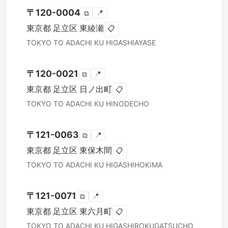
〒
120-0004
📍
⧉
東京都
足立区
東綾瀬
📋
TOKYO TO
ADACHI KU
HIGASHIAYASE
〒
120-0021
📍
⧉
東京都
足立区
日ノ出町
📋
TOKYO TO
ADACHI KU
HINODECHO
〒
121-0063
📍
⧉
東京都
足立区
東保木間
📋
TOKYO TO
ADACHI KU
HIGASHIHOKIMA
〒
121-0071
📍
⧉
東京都
足立区
東六月町
📋
TOKYO TO
ADACHI KU
HIGASHIROKUGATSUCHO