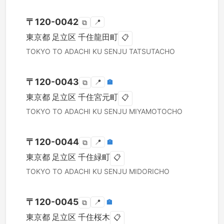
〒
120-0042
📍
⧉
東京都
足立区
千住龍田町
📋
TOKYO TO
ADACHI KU
SENJU TATSUTACHO
〒
120-0043
📍
🏣
⧉
東京都
足立区
千住宮元町
📋
TOKYO TO
ADACHI KU
SENJU MIYAMOTOCHO
〒
120-0044
📍
🏣
⧉
東京都
足立区
千住緑町
📋
TOKYO TO
ADACHI KU
SENJU MIDORICHO
〒
120-0045
📍
🏣
⧉
東京都
足立区
千住桜木
📋