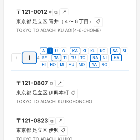
〒
121-0012
※
📍
⧉
東京都
足立区
青井（４〜６丁目）
📋
TOKYO TO
ADACHI KU
AOI(4-6-CHOME)
A
I
U
O
KA
KI
KU
KO
SA
SI
I
↑
4
SE
TA
TI
TU
TO
NA
NI
HA
HI
HO
MI
MU
MO
YA
RO
〒
121-0807
📍
⧉
東京都
足立区
伊興本町
📋
TOKYO TO
ADACHI KU
IKOHONCHO
〒
121-0823
📍
⧉
東京都
足立区
伊興
📋
TOKYO TO
ADACHI KU
IKO