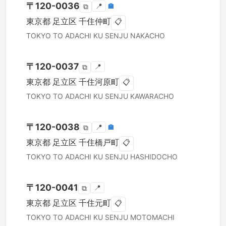
〒
120-0036
📍
🏣
⧉
東京都
足立区
千住仲町
📋
TOKYO TO
ADACHI KU
SENJU NAKACHO
〒
120-0037
📍
⧉
東京都
足立区
千住河原町
📋
TOKYO TO
ADACHI KU
SENJU KAWARACHO
〒
120-0038
📍
🏣
⧉
東京都
足立区
千住橋戸町
📋
TOKYO TO
ADACHI KU
SENJU HASHIDOCHO
〒
120-0041
📍
⧉
東京都
足立区
千住元町
📋
TOKYO TO
ADACHI KU
SENJU MOTOMACHI