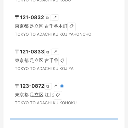
〒
121-0832
📍
⧉
東京都
足立区
古千谷本町
📋
TOKYO TO
ADACHI KU
KOJIYAHONCHO
〒
121-0833
📍
⧉
東京都
足立区
古千谷
📋
TOKYO TO
ADACHI KU
KOJIYA
〒
123-0872
📍
🏣
⧉
東京都
足立区
江北
📋
TOKYO TO
ADACHI KU
KOHOKU