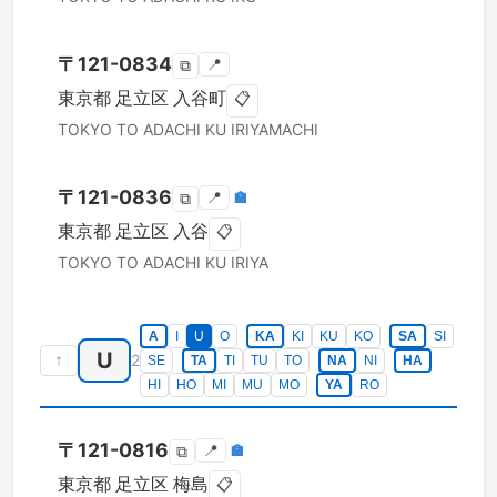
〒
121-0834
📍
⧉
東京都
足立区
入谷町
📋
TOKYO TO
ADACHI KU
IRIYAMACHI
〒
121-0836
📍
🏣
⧉
東京都
足立区
入谷
📋
TOKYO TO
ADACHI KU
IRIYA
A
I
U
O
KA
KI
KU
KO
SA
SI
U
↑
2
SE
TA
TI
TU
TO
NA
NI
HA
HI
HO
MI
MU
MO
YA
RO
〒
121-0816
📍
🏣
⧉
東京都
足立区
梅島
📋