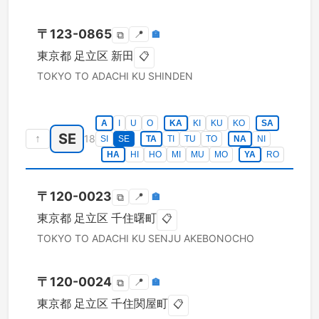
〒
123-0865
📍
🏣
⧉
東京都
足立区
新田
📋
TOKYO TO
ADACHI KU
SHINDEN
A
I
U
O
KA
KI
KU
KO
SA
SE
↑
18
SI
SE
TA
TI
TU
TO
NA
NI
HA
HI
HO
MI
MU
MO
YA
RO
〒
120-0023
📍
🏣
⧉
東京都
足立区
千住曙町
📋
TOKYO TO
ADACHI KU
SENJU AKEBONOCHO
〒
120-0024
📍
🏣
⧉
東京都
足立区
千住関屋町
📋