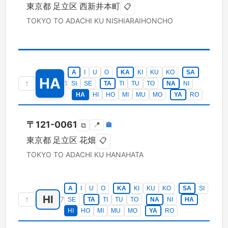
東京都
足立区
西新井本町
📋
TOKYO TO
ADACHI KU
NISHIARAIHONCHO
A
I
U
O
KA
KI
KU
KO
SA
HA
↑
1
SI
SE
TA
TI
TU
TO
NA
NI
HA
HI
HO
MI
MU
MO
YA
RO
〒
121-0061
📍
🏣
⧉
東京都
足立区
花畑
📋
TOKYO TO
ADACHI KU
HANAHATA
A
I
U
O
KA
KI
KU
KO
SA
SI
HI
↑
7
SE
TA
TI
TU
TO
NA
NI
HA
HI
HO
MI
MU
MO
YA
RO