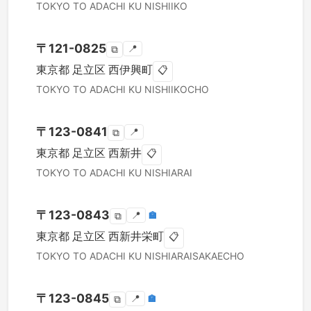
TOKYO TO
ADACHI KU
NISHIIKO
〒
121-0825
📍
⧉
東京都
足立区
西伊興町
📋
TOKYO TO
ADACHI KU
NISHIIKOCHO
〒
123-0841
📍
⧉
東京都
足立区
西新井
📋
TOKYO TO
ADACHI KU
NISHIARAI
〒
123-0843
📍
🏣
⧉
東京都
足立区
西新井栄町
📋
TOKYO TO
ADACHI KU
NISHIARAISAKAECHO
〒
123-0845
📍
🏣
⧉