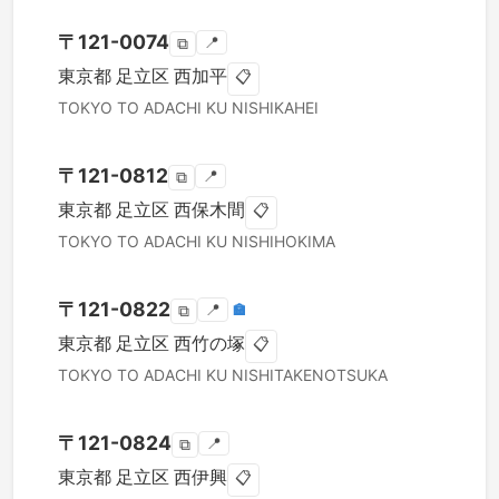
〒
121-0074
📍
⧉
東京都
足立区
西加平
📋
TOKYO TO
ADACHI KU
NISHIKAHEI
〒
121-0812
📍
⧉
東京都
足立区
西保木間
📋
TOKYO TO
ADACHI KU
NISHIHOKIMA
〒
121-0822
📍
🏣
⧉
東京都
足立区
西竹の塚
📋
TOKYO TO
ADACHI KU
NISHITAKENOTSUKA
〒
121-0824
📍
⧉
東京都
足立区
西伊興
📋