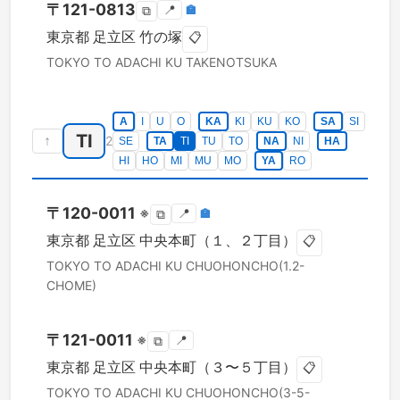
〒
121-0813
📍
🏣
⧉
東京都
足立区
竹の塚
📋
TOKYO TO
ADACHI KU
TAKENOTSUKA
A
I
U
O
KA
KI
KU
KO
SA
SI
TI
↑
2
SE
TA
TI
TU
TO
NA
NI
HA
HI
HO
MI
MU
MO
YA
RO
〒
120-0011
※
📍
🏣
⧉
東京都
足立区
中央本町（１、２丁目）
📋
TOKYO TO
ADACHI KU
CHUOHONCHO(1.2-
CHOME)
〒
121-0011
※
📍
⧉
東京都
足立区
中央本町（３〜５丁目）
📋
TOKYO TO
ADACHI KU
CHUOHONCHO(3-5-