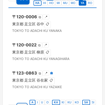
HA
HI
HO
MI
MU
MO
YA
RO
〒
120-0006
📍
⧉
東京都
足立区
谷中
📋
TOKYO TO
ADACHI KU
YANAKA
〒
120-0022
📍
⧉
東京都
足立区
柳原
📋
TOKYO TO
ADACHI KU
YANAGIHARA
〒
123-0863
📍
🏣
⧉
東京都
足立区
谷在家
📋
TOKYO TO
ADACHI KU
YAZAIKE
A
I
U
O
KA
KI
KU
KO
SA
SI