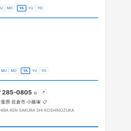
MU
MO
YA
YU
YO
MU
MO
YA
YU
YO
〒
285-0805
📍
⧉
千葉県
佐倉市
小篠塚
📋
HIBA KEN
SAKURA SHI
KOSHINOZUKA