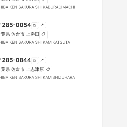
HIBA KEN
SAKURA SHI
KABURAGIMACHI
〒
285-0054
📍
⧉
千葉県
佐倉市
上勝田
📋
HIBA KEN
SAKURA SHI
KAMIKATSUTA
〒
285-0844
📍
⧉
千葉県
佐倉市
上志津原
📋
HIBA KEN
SAKURA SHI
KAMISHIZUHARA