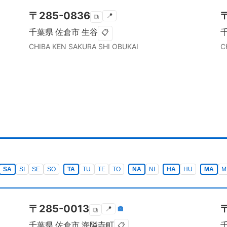
〒
285-0836
📍
⧉
千葉県
佐倉市
生谷
📋
CHIBA KEN
SAKURA SHI
OBUKAI
C
SA
SI
SE
SO
TA
TU
TE
TO
NA
NI
HA
HU
MA
M
〒
285-0013
📍
🏣
⧉
千葉県
佐倉市
海隣寺町
📋