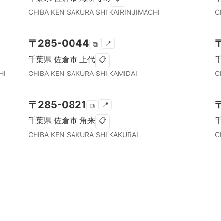
CHIBA KEN
SAKURA SHI
KAIRINJIMACHI
C
〒
285-0044
📍
⧉
千葉県
佐倉市
上代
📋
HI
CHIBA KEN
SAKURA SHI
KAMIDAI
C
〒
285-0821
📍
⧉
千葉県
佐倉市
角来
📋
CHIBA KEN
SAKURA SHI
KAKURAI
C