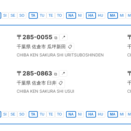
SI
SE
SO
TA
TU
TE
TO
NA
NI
HA
HU
MA
MI
M
〒
285-0055
📍
⧉
千葉県
佐倉市
瓜坪新田
📋
CHIBA KEN
SAKURA SHI
URITSUBOSHINDEN
C
〒
285-0863
📍
⧉
千葉県
佐倉市
臼井
📋
CHIBA KEN
SAKURA SHI
USUI
C
SI
SE
SO
TA
TU
TE
TO
NA
NI
HA
HU
MA
MI
M