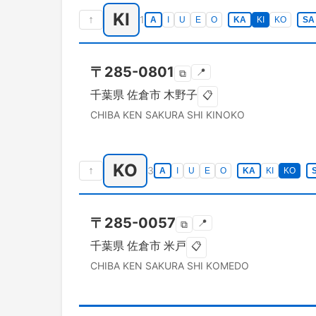
KI
↑
1
A
I
U
E
O
KA
KI
KO
SA
〒
285-0801
📍
⧉
千葉県
佐倉市
木野子
📋
CHIBA KEN
SAKURA SHI
KINOKO
KO
↑
3
A
I
U
E
O
KA
KI
KO
〒
285-0057
📍
⧉
千葉県
佐倉市
米戸
📋
CHIBA KEN
SAKURA SHI
KOMEDO