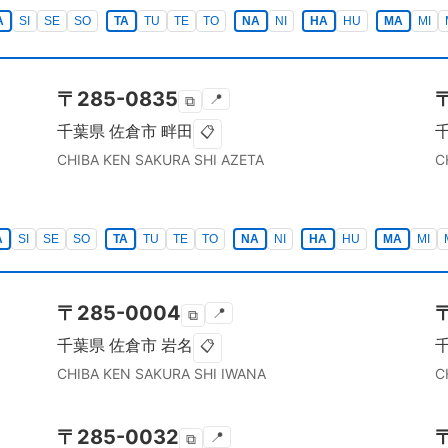
A
SI
SE
SO
TA
TU
TE
TO
NA
NI
HA
HU
MA
MI
〒
285-0835
📍
⧉
千葉県
佐倉市
畔田
📋
CHIBA KEN
SAKURA SHI
AZETA
C
A
SI
SE
SO
TA
TU
TE
TO
NA
NI
HA
HU
MA
MI
〒
285-0004
📍
⧉
千葉県
佐倉市
岩名
📋
CHIBA KEN
SAKURA SHI
IWANA
C
〒
285-0032
📍
⧉