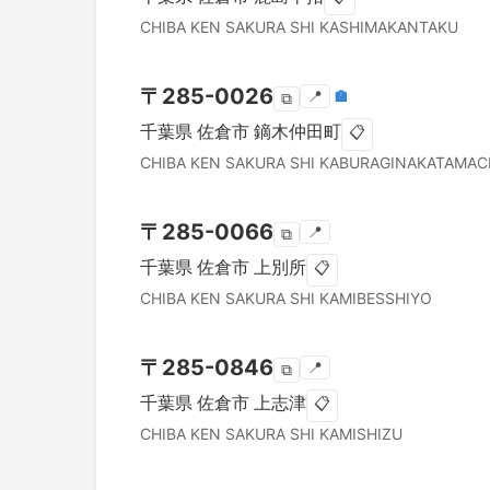
CHIBA KEN
SAKURA SHI
KASHIMAKANTAKU
〒
285-0026
📍
🏣
⧉
千葉県
佐倉市
鏑木仲田町
📋
CHIBA KEN
SAKURA SHI
KABURAGINAKATAMAC
〒
285-0066
📍
⧉
千葉県
佐倉市
上別所
📋
CHIBA KEN
SAKURA SHI
KAMIBESSHIYO
〒
285-0846
📍
⧉
千葉県
佐倉市
上志津
📋
CHIBA KEN
SAKURA SHI
KAMISHIZU