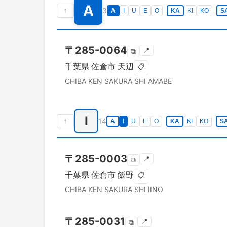
A
↑
3
A
I
U
E
O
KA
KI
KO
S
〒
285-0064
📍
⧉
千葉県
佐倉市
天辺
📋
CHIBA KEN
SAKURA SHI
AMABE
I
↑
14
A
I
U
E
O
KA
KI
KO
S
〒
285-0003
📍
⧉
千葉県
佐倉市
飯野
📋
CHIBA KEN
SAKURA SHI
IINO
〒
285-0031
📍
⧉