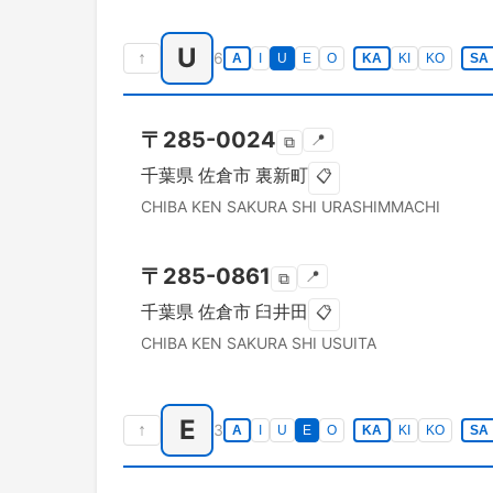
U
↑
6
A
I
U
E
O
KA
KI
KO
SA
〒
285-0024
📍
⧉
千葉県
佐倉市
裏新町
📋
CHIBA KEN
SAKURA SHI
URASHIMMACHI
〒
285-0861
📍
⧉
千葉県
佐倉市
臼井田
📋
CHIBA KEN
SAKURA SHI
USUITA
E
↑
3
A
I
U
E
O
KA
KI
KO
SA