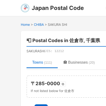
Japan Postal Code
Home
>
CHIBA
>
SAKURA SHI
📮
Postal Codes in 佐倉市, 千葉県
SAKURASHI
JIS:
12212
Towns
🏣
Businesses
(
111
)
(
20
)
〒
285-0000
⧉
If not listed below for 佐倉市