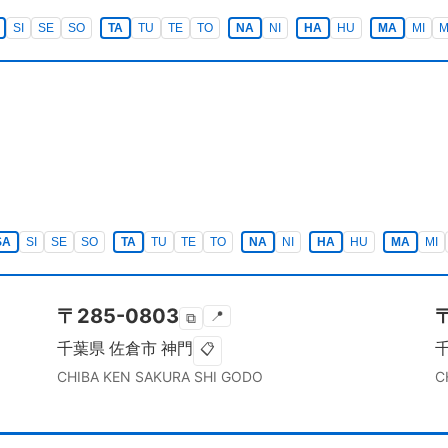
SI
SE
SO
TA
TU
TE
TO
NA
NI
HA
HU
MA
MI
SA
SI
SE
SO
TA
TU
TE
TO
NA
NI
HA
HU
MA
MI
〒
285-0803
📍
⧉
千葉県
佐倉市
神門
📋
CHIBA KEN
SAKURA SHI
GODO
C