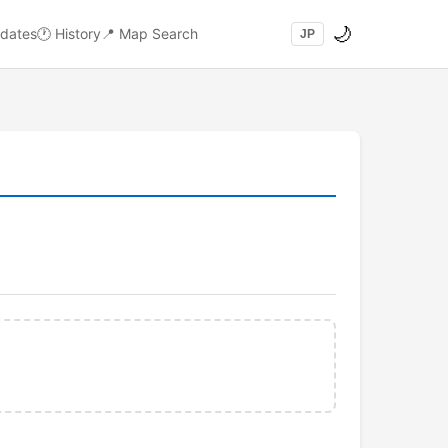
🌙
dates
🕐
History
📍
Map Search
JP