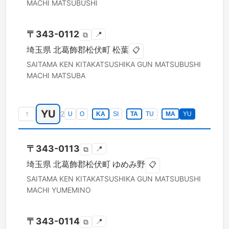
MACHI
MATSUBUSHI
〒
343-0112
📍
⧉
埼玉県
北葛飾郡松伏町
松葉
📋
SAITAMA KEN
KITAKATSUSHIKA GUN MATSUBUSHI
MACHI
MATSUBA
YU
↑
2
U
O
KA
SI
TA
TU
MA
YU
〒
343-0113
📍
⧉
埼玉県
北葛飾郡松伏町
ゆめみ野
📋
SAITAMA KEN
KITAKATSUSHIKA GUN MATSUBUSHI
MACHI
YUMEMINO
〒
343-0114
📍
⧉