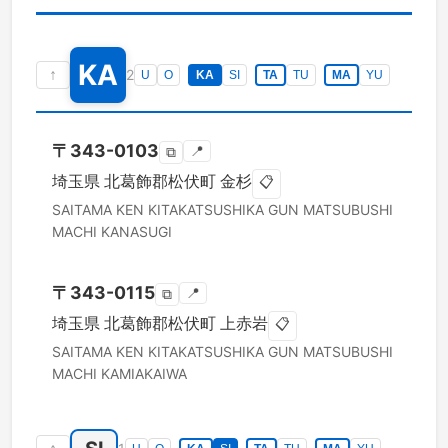
KA
↑
2
U
O
KA
SI
TA
TU
MA
YU
〒
343-0103
📍
⧉
埼玉県
北葛飾郡松伏町
金杉
📋
SAITAMA KEN
KITAKATSUSHIKA GUN MATSUBUSHI
MACHI
KANASUGI
〒
343-0115
📍
⧉
埼玉県
北葛飾郡松伏町
上赤岩
📋
SAITAMA KEN
KITAKATSUSHIKA GUN MATSUBUSHI
MACHI
KAMIAKAIWA