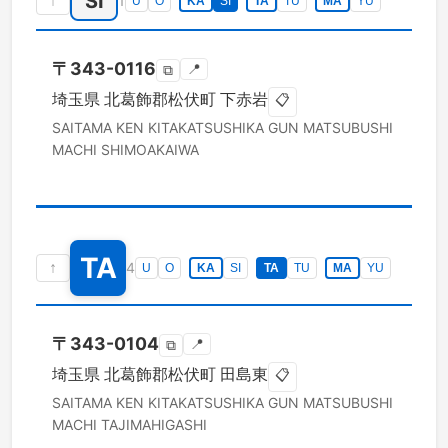
SI
↑
1
U
O
KA
SI
TA
TU
MA
YU
〒
343-0116
📍
⧉
埼玉県
北葛飾郡松伏町
下赤岩
📋
SAITAMA KEN
KITAKATSUSHIKA GUN MATSUBUSHI
MACHI
SHIMOAKAIWA
TA
↑
4
U
O
KA
SI
TA
TU
MA
YU
〒
343-0104
📍
⧉
埼玉県
北葛飾郡松伏町
田島東
📋
SAITAMA KEN
KITAKATSUSHIKA GUN MATSUBUSHI
MACHI
TAJIMAHIGASHI