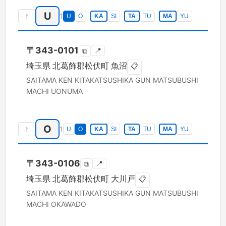
U
↑
1
U
O
KA
SI
TA
TU
MA
YU
〒
343-0101
📍
⧉
埼玉県
北葛飾郡松伏町
魚沼
📋
SAITAMA KEN
KITAKATSUSHIKA GUN MATSUBUSHI
MACHI
UONUMA
O
↑
1
U
O
KA
SI
TA
TU
MA
YU
〒
343-0106
📍
⧉
埼玉県
北葛飾郡松伏町
大川戸
📋
SAITAMA KEN
KITAKATSUSHIKA GUN MATSUBUSHI
MACHI
OKAWADO