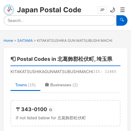
Japan Postal Code
🌙
☰
JP
🔍
Home
>
SAITAMA
>
KITAKATSUSHIKA GUN MATSUBUSHI MACHI
📮
Postal Codes in 北葛飾郡松伏町, 埼玉県
KITAKATSUSHIKAGUNMATSUBUSHIMACHI
JIS:
11465
Towns
(
15
)
🏣
Businesses
(
2
)
〒
343-0100
⧉
If not listed below for 北葛飾郡松伏町