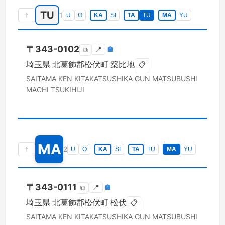
TU
↑
1
U
O
KA
SI
TA
TU
MA
YU
〒
343-0102
📍
🏣
⧉
埼玉県
北葛飾郡松伏町
築比地
📋
SAITAMA KEN
KITAKATSUSHIKA GUN MATSUBUSHI
MACHI
TSUKIHIJI
MA
↑
2
U
O
KA
SI
TA
TU
MA
YU
〒
343-0111
📍
🏣
⧉
埼玉県
北葛飾郡松伏町
松伏
📋
SAITAMA KEN
KITAKATSUSHIKA GUN MATSUBUSHI