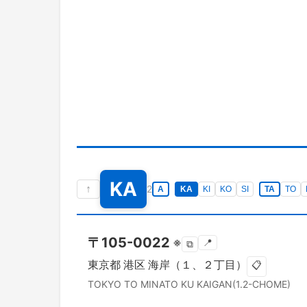
KA
↑
2
A
KA
KI
KO
SI
TA
TO
〒
105-0022
※
📍
⧉
東京都
港区
海岸（１、２丁目）
📋
TOKYO TO
MINATO KU
KAIGAN(1.2-CHOME)