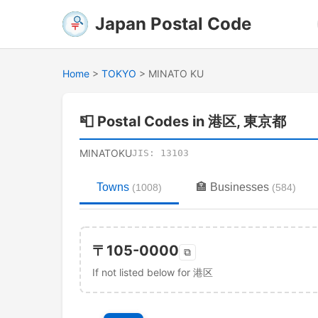
Japan Postal Code
Home
>
TOKYO
>
MINATO KU
📮
Postal Codes in 港区, 東京都
MINATOKU
JIS:
13103
Towns
🏣
Businesses
(
1008
)
(
584
)
〒
105-0000
⧉
If not listed below for 港区