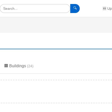
🔍
🆕
Up
🏢
Buildings
(
24
)