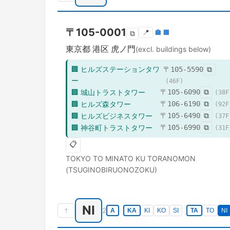
〒
105-0001
📍
🏣
🏢
⧉
東京都
港区
虎ノ門
(excl. buildings below)
🏢
ヒルズステーションタワ
〒
105-5590
⧉
ー
(
46
F)
🏢
城山トラストタワー
〒
105-6090
⧉
(
38
F
🏢
ヒルズ森タワー
〒
106-6190
⧉
(
92
F
🏢
ヒルズビジネスタワー
〒
105-6490
⧉
(
37
F
🏢
神谷町トラストタワー
〒
105-6990
⧉
(
31
F
📋
TOKYO TO
MINATO KU
TORANOMON
(TSUGINOBIRUONOZOKU)
NI
↑
2
A
KA
KI
KO
SI
TA
TO
NI