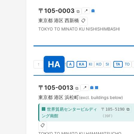
〒
105-0003
📍
🏣
⧉
東京都
港区
西新橋
📋
TOKYO TO
MINATO KU
NISHISHIMBASHI
HA
↑
1
A
KA
KI
KO
SI
TA
TO
〒
105-0013
📍
🏣
🏢
⧉
東京都
港区
浜松町
(excl. buildings below)
🏢
世界貿易センタービルディ
〒
105-5190
⧉
ング南館
(
39
F)
📋
TOKYO TO
MINATO KU
HAMAMATSUCHO