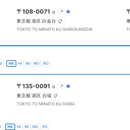
〒
108-0071
📍
🏣
⧉
東京都
港区
白金台
📋
TOKYO TO
MINATO KU
SHIROKANEDAI
T
NI
HA
HI
MI
MO
RO
〒
135-0091
📍
🏣
⧉
東京都
港区
台場
📋
TOKYO TO
MINATO KU
DAIBA
I
HA
HI
MI
MO
RO