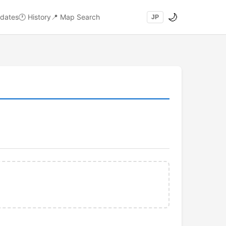
🌙
dates
🕐
History
📍
Map Search
JP