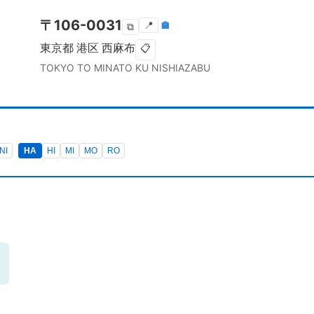
〒
106-0031
📍
🏣
⧉
東京都
港区
西麻布
📋
TOKYO TO
MINATO KU
NISHIAZABU
NI
HA
HI
MI
MO
RO