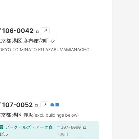
〒
106-0042
📍
⧉
東京都
港区
麻布狸穴町
📋
OKYO TO
MINATO KU
AZABUMAMIANACHO
〒
107-0052
📍
🏣
🏢
⧉
東京都
港区
赤坂
(excl. buildings below)
🏢
アークヒルズ・アーク森
〒
107-6090
⧉
ビル
(
38
F)