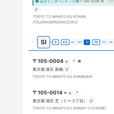
🏢
品川インターシティＣ棟
〒
108-6290
⧉
(
32
F
📋
TOKYO TO
MINATO KU
KONAN
(TSUGINOBIRUONOZOKU)
SI
↑
9
A
KA
KI
KO
SI
TA
TO
NI
〒
105-0004
📍
🏣
⧉
東京都
港区
新橋
📋
TOKYO TO
MINATO KU
SHIMBASHI
〒
105-0014
※
📍
⧉
東京都
港区
芝（１〜３丁目）
📋
TOKYO TO
MINATO KU
SHIBA(1-3-CHOME)