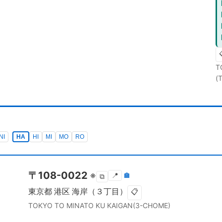
T
(
NI
HA
HI
MI
MO
RO
〒
108-0022
※
📍
🏣
⧉
東京都
港区
海岸（３丁目）
📋
TOKYO TO
MINATO KU
KAIGAN(3-CHOME)