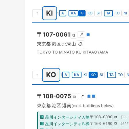
KI
↑
1
A
KA
KI
KO
SI
TA
TO
NI
〒
107-0061
📍
🏣
⧉
東京都
港区
北青山
📋
TOKYO TO
MINATO KU
KITAAOYAMA
KO
↑
1
A
KA
KI
KO
SI
TA
TO
N
〒
108-0075
📍
🏣
🏢
⧉
東京都
港区
港南
(excl. buildings below)
🏢
品川インターシティＡ棟
〒
108-6090
⧉
(
33
F
🏢
品川インターシティＢ棟
〒
108-6190
⧉
(
32
F