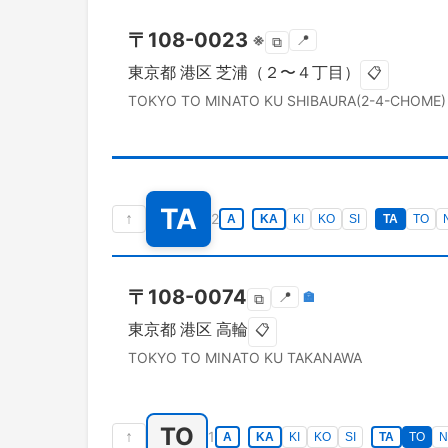
〒
108-0023
※
📍
⧉
東京都
港区
芝浦（２〜４丁目）
📋
TOKYO TO
MINATO KU
SHIBAURA(2-4-CHOME)
TA
↑
2
A
KA
KI
KO
SI
TA
TO
〒
108-0074
📍
🏣
⧉
東京都
港区
高輪
📋
TOKYO TO
MINATO KU
TAKANAWA
TO
↑
1
A
KA
KI
KO
SI
TA
TO
N