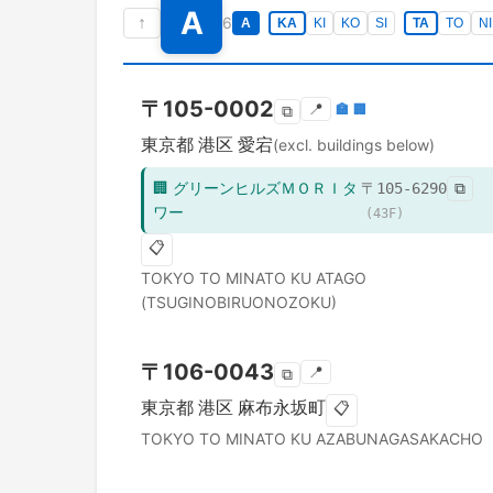
A
↑
6
A
KA
KI
KO
SI
TA
TO
NI
〒
105-0002
📍
🏣
🏢
⧉
東京都
港区
愛宕
(excl. buildings below)
🏢
グリーンヒルズＭＯＲＩタ
〒
105-6290
⧉
ワー
(
43
F)
📋
TOKYO TO
MINATO KU
ATAGO
(TSUGINOBIRUONOZOKU)
〒
106-0043
📍
⧉
東京都
港区
麻布永坂町
📋
TOKYO TO
MINATO KU
AZABUNAGASAKACHO