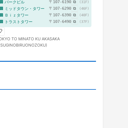
🏢
パークビル
〒
107-6190
⧉
(
31
F)
🏢
ミッドタウン・タワー
〒
107-6290
⧉
(
46
F)
🏢
Ｂｉｚタワー
〒
107-6390
⧉
(
40
F)
🏢
トラストタワー
〒
107-6490
⧉
(
37
F)
📋
OKYO TO
MINATO KU
AKASAKA
TSUGINOBIRUONOZOKU)