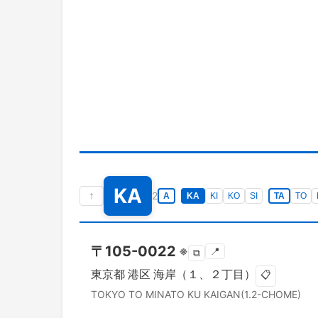
KA
↑
2
A
KA
KI
KO
SI
TA
TO
〒
105-0022
※
📍
⧉
東京都
港区
海岸（１、２丁目）
📋
TOKYO TO
MINATO KU
KAIGAN(1.2-CHOME)