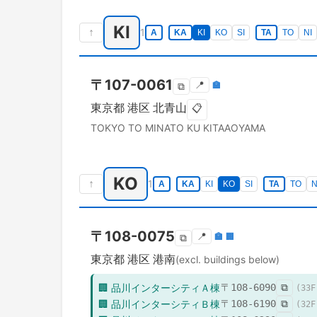
KI
↑
1
A
KA
KI
KO
SI
TA
TO
NI
〒
107-0061
📍
🏣
⧉
東京都
港区
北青山
📋
TOKYO TO
MINATO KU
KITAAOYAMA
KO
↑
1
A
KA
KI
KO
SI
TA
TO
N
〒
108-0075
📍
🏣
🏢
⧉
東京都
港区
港南
(excl. buildings below)
🏢
品川インターシティＡ棟
〒
108-6090
⧉
(
33
F
🏢
品川インターシティＢ棟
〒
108-6190
⧉
(
32
F