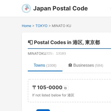
Japan Postal Code
Home
>
TOKYO
>
MINATO KU
📮
Postal Codes in 港区, 東京都
MINATOKU
JIS:
13103
Towns
🏣
Businesses
(
1008
)
(
584
)
〒
105-0000
⧉
If not listed below for 港区