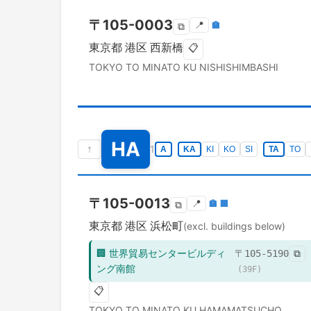
〒
105-0003
📍
🏣
⧉
東京都
港区
西新橋
📋
TOKYO TO
MINATO KU
NISHISHIMBASHI
HA
↑
1
A
KA
KI
KO
SI
TA
TO
〒
105-0013
📍
🏣
🏢
⧉
東京都
港区
浜松町
(excl. buildings below)
🏢
世界貿易センタービルディ
〒
105-5190
⧉
ング南館
(
39
F)
📋
TOKYO TO
MINATO KU
HAMAMATSUCHO