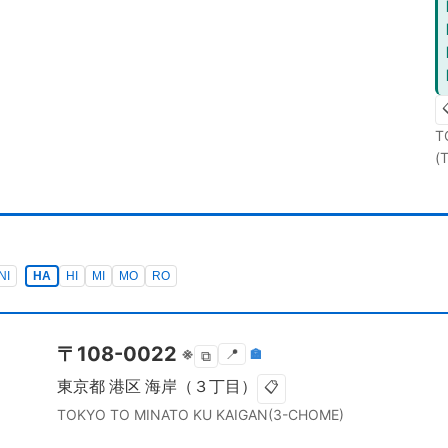
T
(
NI
HA
HI
MI
MO
RO
〒
108-0022
※
📍
🏣
⧉
東京都
港区
海岸（３丁目）
📋
TOKYO TO
MINATO KU
KAIGAN(3-CHOME)