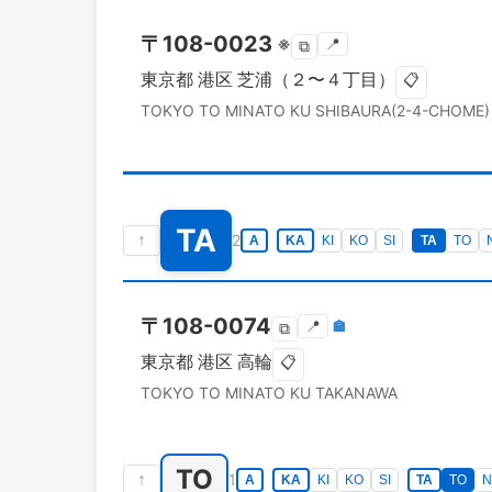
〒
108-0023
※
📍
⧉
東京都
港区
芝浦（２〜４丁目）
📋
TOKYO TO
MINATO KU
SHIBAURA(2-4-CHOME)
TA
↑
2
A
KA
KI
KO
SI
TA
TO
〒
108-0074
📍
🏣
⧉
東京都
港区
高輪
📋
TOKYO TO
MINATO KU
TAKANAWA
TO
↑
1
A
KA
KI
KO
SI
TA
TO
N