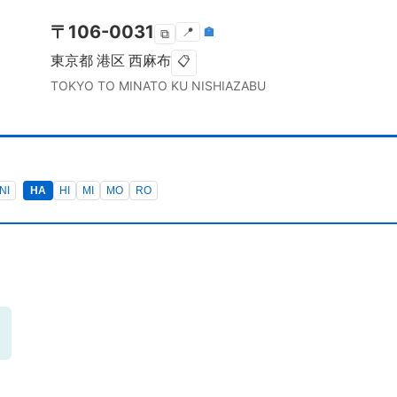
〒
106-0031
📍
🏣
⧉
東京都
港区
西麻布
📋
TOKYO TO
MINATO KU
NISHIAZABU
NI
HA
HI
MI
MO
RO