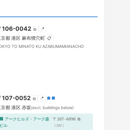
〒
106-0042
📍
⧉
東京都
港区
麻布狸穴町
📋
OKYO TO
MINATO KU
AZABUMAMIANACHO
〒
107-0052
📍
🏣
🏢
⧉
東京都
港区
赤坂
(excl. buildings below)
🏢
アークヒルズ・アーク森
〒
107-6090
⧉
ビル
(
38
F)