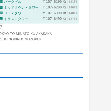
🏢
パークビル
〒
107-6190
⧉
(
31
F)
🏢
ミッドタウン・タワー
〒
107-6290
⧉
(
46
F)
🏢
Ｂｉｚタワー
〒
107-6390
⧉
(
40
F)
🏢
トラストタワー
〒
107-6490
⧉
(
37
F)
📋
OKYO TO
MINATO KU
AKASAKA
TSUGINOBIRUONOZOKU)