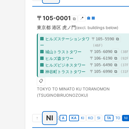
〒
105-0001
📍
🏣
🏢
⧉
東京都
港区
虎ノ門
(excl. buildings below)
🏢
ヒルズステーションタワ
〒
105-5590
⧉
ー
(
46
F)
🏢
城山トラストタワー
〒
105-6090
⧉
(
38
F
🏢
ヒルズ森タワー
〒
106-6190
⧉
(
92
F
🏢
ヒルズビジネスタワー
〒
105-6490
⧉
(
37
F
🏢
神谷町トラストタワー
〒
105-6990
⧉
(
31
F
📋
TOKYO TO
MINATO KU
TORANOMON
(TSUGINOBIRUONOZOKU)
NI
↑
2
A
KA
KI
KO
SI
TA
TO
NI