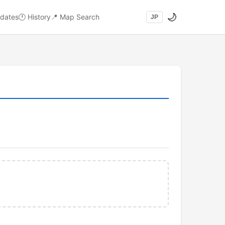
🌙
dates
🕐
History
📍
Map Search
JP