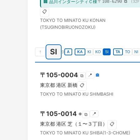
🏢
品川インターシティＣ棟
〒
108-6290
⧉
(
32
F
📋
TOKYO TO
MINATO KU
KONAN
(TSUGINOBIRUONOZOKU)
SI
↑
9
A
KA
KI
KO
SI
TA
TO
NI
〒
105-0004
📍
🏣
⧉
東京都
港区
新橋
📋
TOKYO TO
MINATO KU
SHIMBASHI
〒
105-0014
※
📍
⧉
東京都
港区
芝（１〜３丁目）
📋
TOKYO TO
MINATO KU
SHIBA(1-3-CHOME)