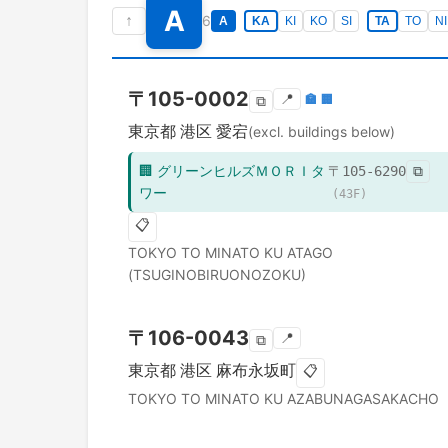
A
↑
6
A
KA
KI
KO
SI
TA
TO
NI
〒
105-0002
📍
🏣
🏢
⧉
東京都
港区
愛宕
(excl. buildings below)
🏢
グリーンヒルズＭＯＲＩタ
〒
105-6290
⧉
ワー
(
43
F)
📋
TOKYO TO
MINATO KU
ATAGO
(TSUGINOBIRUONOZOKU)
〒
106-0043
📍
⧉
東京都
港区
麻布永坂町
📋
TOKYO TO
MINATO KU
AZABUNAGASAKACHO