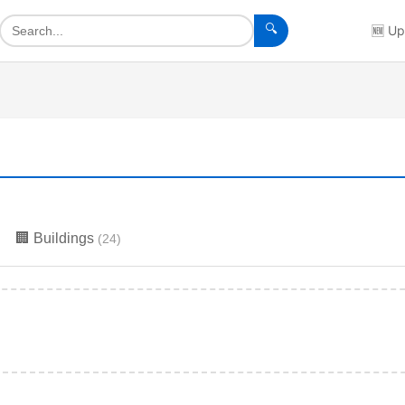
🔍
🆕
Up
🏢
Buildings
(
24
)