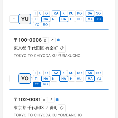
I
U
O
KA
KI
KU
KO
SA
SO
YU
↑
1
TI
NA
NI
HA
HI
HU
MA
YU
YO
RO
〒
100-0006
📍
🏣
⧉
東京都
千代田区
有楽町
📋
TOKYO TO
CHIYODA KU
YURAKUCHO
I
U
O
KA
KI
KU
KO
SA
SO
YO
↑
1
TI
NA
NI
HA
HI
HU
MA
YU
YO
RO
〒
102-0081
📍
🏣
⧉
東京都
千代田区
四番町
📋
TOKYO TO
CHIYODA KU
YOMBANCHO