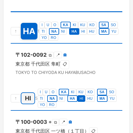
I
U
O
KA
KI
KU
KO
SA
SO
HA
↑
1
TI
NA
NI
HA
HI
HU
MA
YU
YO
RO
〒
102-0092
📍
🏣
⧉
東京都
千代田区
隼町
📋
TOKYO TO
CHIYODA KU
HAYABUSACHO
I
U
O
KA
KI
KU
KO
SA
SO
HI
↑
5
TI
NA
NI
HA
HI
HU
MA
YU
YO
RO
〒
100-0003
※
📍
🏣
⧉
東京都
千代田区
一ツ橋（１丁目）
📋