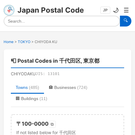
Japan Postal Code
🌙
☰
JP
🔍
Home
>
TOKYO
>
CHIYODA KU
📮
Postal Codes in 千代田区, 東京都
CHIYODAKU
JIS:
13101
Towns
(
485
)
🏣
Businesses
(
724
)
🏢
Buildings
(
11
)
〒
100-0000
⧉
If not listed below for 千代田区