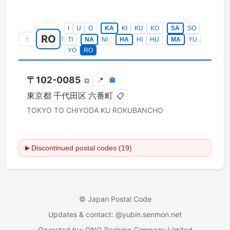
I
U
O
KA
KI
KU
KO
SA
SO
RO
↑
1
TI
NA
NI
HA
HI
HU
MA
YU
YO
RO
〒
102-0085
📍
🏣
⧉
東京都
千代田区
六番町
📋
TOKYO TO
CHIYODA KU
ROKUBANCHO
Discontinued postal codes (19)
▶
©
Japan Postal Code
Updates & contact
: @yubin.senmon.net
Operated by
:
ONO Packing Company Limited