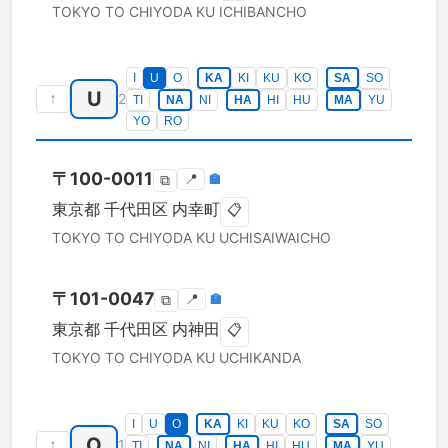
TOKYO TO
CHIYODA KU
ICHIBANCHO
I
U
O
KA
KI
KU
KO
SA
SO
U
↑
2
TI
NA
NI
HA
HI
HU
MA
YU
YO
RO
〒
100-0011
📍
🏣
⧉
東京都
千代田区
内幸町
📋
TOKYO TO
CHIYODA KU
UCHISAIWAICHO
〒
101-0047
📍
🏣
⧉
東京都
千代田区
内神田
📋
TOKYO TO
CHIYODA KU
UCHIKANDA
I
U
O
KA
KI
KU
KO
SA
SO
O
↑
1
TI
NA
NI
HA
HI
HU
MA
YU