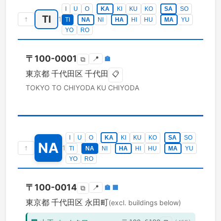
I
U
O
KA
KI
KU
KO
SA
SO
TI
↑
1
TI
NA
NI
HA
HI
HU
MA
YU
YO
RO
〒
100-0001
📍
🏣
⧉
東京都
千代田区
千代田
📋
TOKYO TO
CHIYODA KU
CHIYODA
I
U
O
KA
KI
KU
KO
SA
SO
NA
↑
1
TI
NA
NI
HA
HI
HU
MA
YU
YO
RO
〒
100-0014
📍
🏣
🏢
⧉
東京都
千代田区
永田町
(excl. buildings below)