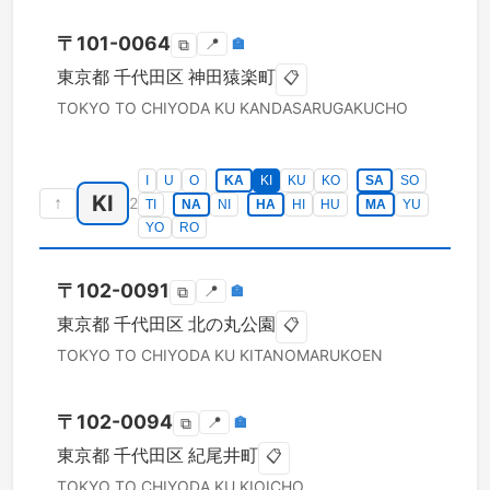
〒
101-0064
📍
🏣
⧉
東京都
千代田区
神田猿楽町
📋
TOKYO TO
CHIYODA KU
KANDASARUGAKUCHO
I
U
O
KA
KI
KU
KO
SA
SO
KI
↑
2
TI
NA
NI
HA
HI
HU
MA
YU
YO
RO
〒
102-0091
📍
🏣
⧉
東京都
千代田区
北の丸公園
📋
TOKYO TO
CHIYODA KU
KITANOMARUKOEN
〒
102-0094
📍
🏣
⧉
東京都
千代田区
紀尾井町
📋
TOKYO TO
CHIYODA KU
KIOICHO