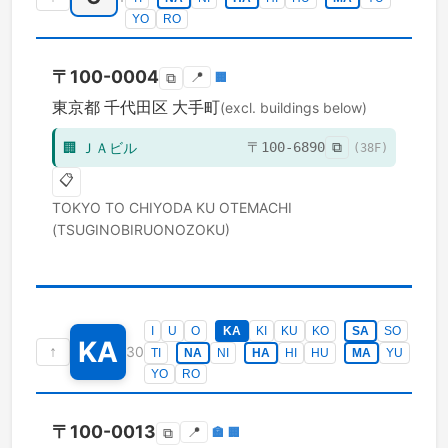
YO
RO
〒
100-0004
📍
🏢
⧉
東京都
千代田区
大手町
(excl. buildings below)
🏢
ＪＡビル
〒
100-6890
⧉
(
38
F)
📋
TOKYO TO
CHIYODA KU
OTEMACHI
(TSUGINOBIRUONOZOKU)
I
U
O
KA
KI
KU
KO
SA
SO
KA
↑
30
TI
NA
NI
HA
HI
HU
MA
YU
YO
RO
〒
100-0013
📍
🏣
🏢
⧉