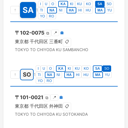
I
U
O
KA
KI
KU
KO
SA
SO
SA
↑
1
TI
NA
NI
HA
HI
HU
MA
YU
YO
RO
〒
102-0075
📍
🏣
⧉
東京都
千代田区
三番町
📋
TOKYO TO
CHIYODA KU
SAMBANCHO
I
U
O
KA
KI
KU
KO
SA
SO
SO
↑
1
TI
NA
NI
HA
HI
HU
MA
YU
YO
RO
〒
101-0021
📍
🏣
⧉
東京都
千代田区
外神田
📋
TOKYO TO
CHIYODA KU
SOTOKANDA