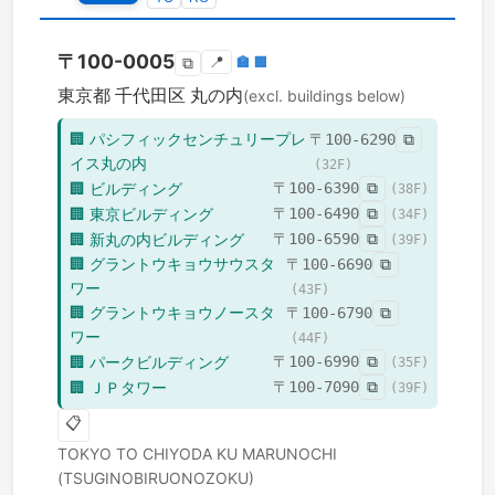
〒
100-0005
📍
🏣
🏢
⧉
東京都
千代田区
丸の内
(excl. buildings below)
🏢
パシフィックセンチュリープレ
〒
100-6290
⧉
イス丸の内
(
32
F)
🏢
ビルディング
〒
100-6390
⧉
(
38
F)
🏢
東京ビルディング
〒
100-6490
⧉
(
34
F)
🏢
新丸の内ビルディング
〒
100-6590
⧉
(
39
F)
🏢
グラントウキョウサウスタ
〒
100-6690
⧉
ワー
(
43
F)
🏢
グラントウキョウノースタ
〒
100-6790
⧉
ワー
(
44
F)
🏢
パークビルディング
〒
100-6990
⧉
(
35
F)
🏢
ＪＰタワー
〒
100-7090
⧉
(
39
F)
📋
TOKYO TO
CHIYODA KU
MARUNOCHI
(TSUGINOBIRUONOZOKU)