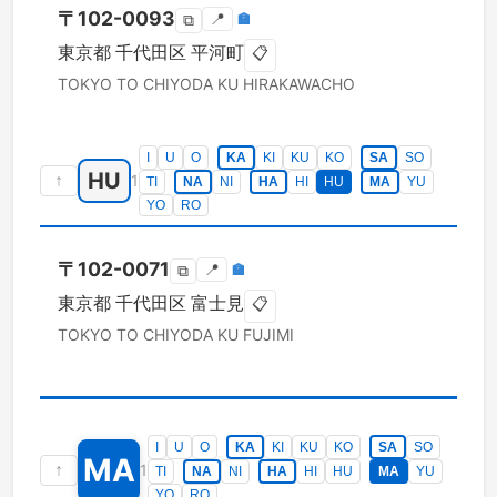
〒
102-0093
📍
🏣
⧉
東京都
千代田区
平河町
📋
TOKYO TO
CHIYODA KU
HIRAKAWACHO
I
U
O
KA
KI
KU
KO
SA
SO
HU
↑
1
TI
NA
NI
HA
HI
HU
MA
YU
YO
RO
〒
102-0071
📍
🏣
⧉
東京都
千代田区
富士見
📋
TOKYO TO
CHIYODA KU
FUJIMI
I
U
O
KA
KI
KU
KO
SA
SO
MA
↑
1
TI
NA
NI
HA
HI
HU
MA
YU
YO
RO