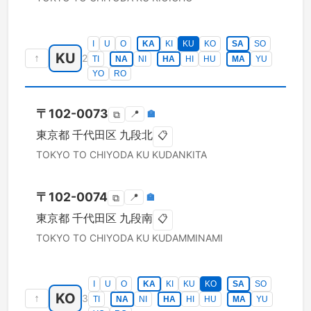
I
U
O
KA
KI
KU
KO
SA
SO
KU
↑
2
TI
NA
NI
HA
HI
HU
MA
YU
YO
RO
〒
102-0073
📍
🏣
⧉
東京都
千代田区
九段北
📋
TOKYO TO
CHIYODA KU
KUDANKITA
〒
102-0074
📍
🏣
⧉
東京都
千代田区
九段南
📋
TOKYO TO
CHIYODA KU
KUDAMMINAMI
I
U
O
KA
KI
KU
KO
SA
SO
KO
↑
3
TI
NA
NI
HA
HI
HU
MA
YU