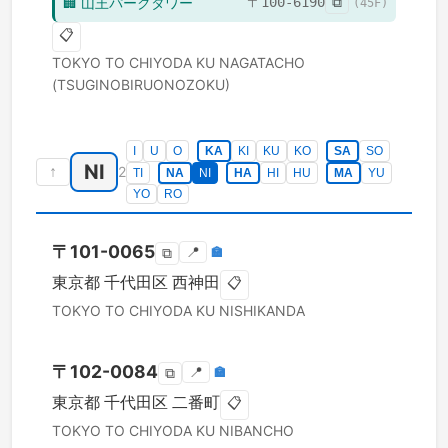
🏢
山王パークタワー
〒
100-6190
⧉
(
45
F)
📋
TOKYO TO
CHIYODA KU
NAGATACHO
(TSUGINOBIRUONOZOKU)
I
U
O
KA
KI
KU
KO
SA
SO
NI
↑
2
TI
NA
NI
HA
HI
HU
MA
YU
YO
RO
〒
101-0065
📍
🏣
⧉
東京都
千代田区
西神田
📋
TOKYO TO
CHIYODA KU
NISHIKANDA
〒
102-0084
📍
🏣
⧉
東京都
千代田区
二番町
📋
TOKYO TO
CHIYODA KU
NIBANCHO