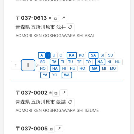
〒
037-0613
※
📍
⧉
青森県
五所川原市
浅井
📋
AOMORI KEN
GOSHOGAWARA SHI
ASAI
A
I
U
O
KA
KO
SA
SI
SU
SO
TA
TI
TU
TE
TO
NA
NI
NU
I
↑
8
NO
HA
HI
HU
HO
MA
MI
MO
YA
YO
WA
〒
037-0002
※
📍
⧉
青森県
五所川原市
飯詰
📋
AOMORI KEN
GOSHOGAWARA SHI
IIZUME
〒
037-0005
📍
⧉