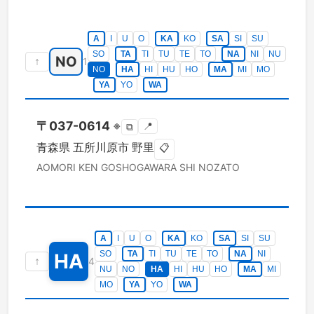
A
I
U
O
KA
KO
SA
SI
SU
SO
TA
TI
TU
TE
TO
NA
NI
NU
NO
↑
1
NO
HA
HI
HU
HO
MA
MI
MO
YA
YO
WA
〒
037-0614
※
📍
⧉
青森県
五所川原市
野里
📋
AOMORI KEN
GOSHOGAWARA SHI
NOZATO
A
I
U
O
KA
KO
SA
SI
SU
SO
TA
TI
TU
TE
TO
NA
NI
HA
↑
4
NU
NO
HA
HI
HU
HO
MA
MI
MO
YA
YO
WA