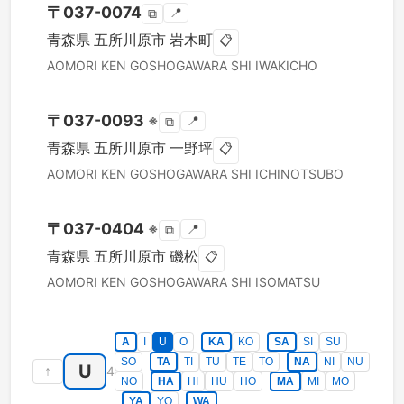
〒
037-0074
📍
⧉
青森県
五所川原市
岩木町
📋
AOMORI KEN
GOSHOGAWARA SHI
IWAKICHO
〒
037-0093
※
📍
⧉
青森県
五所川原市
一野坪
📋
AOMORI KEN
GOSHOGAWARA SHI
ICHINOTSUBO
〒
037-0404
※
📍
⧉
青森県
五所川原市
磯松
📋
AOMORI KEN
GOSHOGAWARA SHI
ISOMATSU
A
I
U
O
KA
KO
SA
SI
SU
SO
TA
TI
TU
TE
TO
NA
NI
NU
U
↑
4
NO
HA
HI
HU
HO
MA
MI
MO
YA
YO
WA