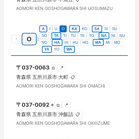
AOMORI KEN
GOSHOGAWARA SHI
UOSUMAZU
A
I
U
O
KA
KO
SA
SI
SU
SO
TA
TI
TU
TE
TO
NA
NI
NU
O
↑
3
NO
HA
HI
HU
HO
MA
MI
MO
YA
YO
WA
〒
037-0063
📍
⧉
青森県
五所川原市
大町
📋
AOMORI KEN
GOSHOGAWARA SHI
OMACHI
〒
037-0092
※
📍
⧉
青森県
五所川原市
沖飯詰
📋
AOMORI KEN
GOSHOGAWARA SHI
OKIIIZUME