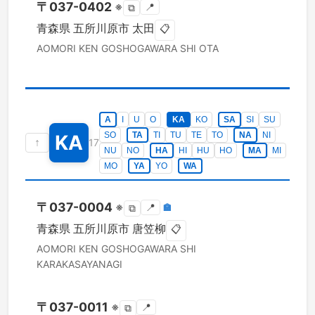
〒
037-0402
※
📍
⧉
青森県
五所川原市
太田
📋
AOMORI KEN
GOSHOGAWARA SHI
OTA
A
I
U
O
KA
KO
SA
SI
SU
SO
TA
TI
TU
TE
TO
NA
NI
KA
↑
17
NU
NO
HA
HI
HU
HO
MA
MI
MO
YA
YO
WA
〒
037-0004
※
📍
🏣
⧉
青森県
五所川原市
唐笠柳
📋
AOMORI KEN
GOSHOGAWARA SHI
KARAKASAYANAGI
〒
037-0011
※
📍
⧉