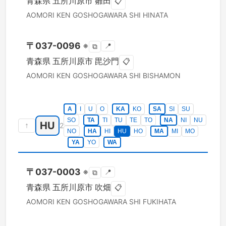
青森県
五所川原市
雛田
📋
AOMORI KEN
GOSHOGAWARA SHI
HINATA
〒
037-0096
※
📍
⧉
青森県
五所川原市
毘沙門
📋
AOMORI KEN
GOSHOGAWARA SHI
BISHAMON
A
I
U
O
KA
KO
SA
SI
SU
SO
TA
TI
TU
TE
TO
NA
NI
NU
HU
↑
2
NO
HA
HI
HU
HO
MA
MI
MO
YA
YO
WA
〒
037-0003
※
📍
⧉
青森県
五所川原市
吹畑
📋
AOMORI KEN
GOSHOGAWARA SHI
FUKIHATA