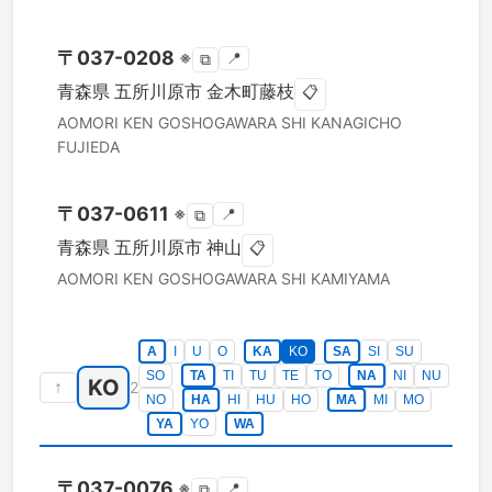
〒
037-0208
※
📍
⧉
青森県
五所川原市
金木町藤枝
📋
AOMORI KEN
GOSHOGAWARA SHI
KANAGICHO
FUJIEDA
〒
037-0611
※
📍
⧉
青森県
五所川原市
神山
📋
AOMORI KEN
GOSHOGAWARA SHI
KAMIYAMA
A
I
U
O
KA
KO
SA
SI
SU
SO
TA
TI
TU
TE
TO
NA
NI
NU
KO
↑
2
NO
HA
HI
HU
HO
MA
MI
MO
YA
YO
WA
〒
037-0076
※
📍
⧉