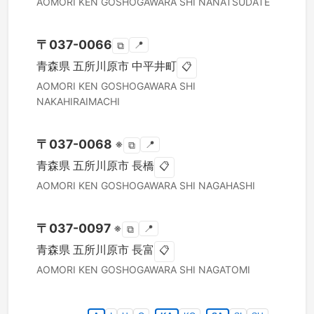
AOMORI KEN
GOSHOGAWARA SHI
NANATSUDATE
〒
037-0066
📍
⧉
青森県
五所川原市
中平井町
📋
AOMORI KEN
GOSHOGAWARA SHI
NAKAHIRAIMACHI
〒
037-0068
※
📍
⧉
青森県
五所川原市
長橋
📋
AOMORI KEN
GOSHOGAWARA SHI
NAGAHASHI
〒
037-0097
※
📍
⧉
青森県
五所川原市
長富
📋
AOMORI KEN
GOSHOGAWARA SHI
NAGATOMI