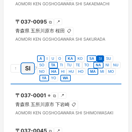
AOMORI KEN
GOSHOGAWARA SHI
SAKAEMACHI
〒
037-0095
📍
⧉
青森県
五所川原市
桜田
📋
AOMORI KEN
GOSHOGAWARA SHI
SAKURADA
A
I
U
O
KA
KO
SA
SI
SU
SO
TA
TI
TU
TE
TO
NA
NI
NU
SI
↑
7
NO
HA
HI
HU
HO
MA
MI
MO
YA
YO
WA
〒
037-0001
※
📍
⧉
青森県
五所川原市
下岩崎
📋
AOMORI KEN
GOSHOGAWARA SHI
SHIMOIWASAKI
〒
037-0045
📍
⧉