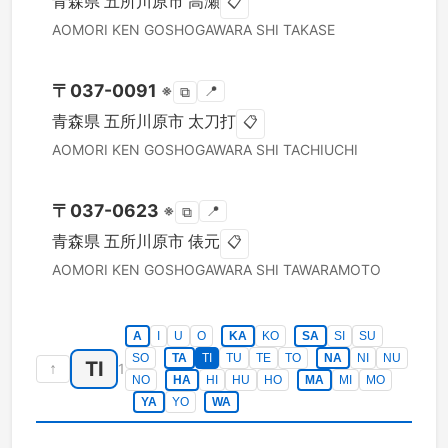
青森県
五所川原市
高瀬
📋
AOMORI KEN
GOSHOGAWARA SHI
TAKASE
〒
037-0091
※
📍
⧉
青森県
五所川原市
太刀打
📋
AOMORI KEN
GOSHOGAWARA SHI
TACHIUCHI
〒
037-0623
※
📍
⧉
青森県
五所川原市
俵元
📋
AOMORI KEN
GOSHOGAWARA SHI
TAWARAMOTO
A
I
U
O
KA
KO
SA
SI
SU
SO
TA
TI
TU
TE
TO
NA
NI
NU
TI
↑
1
NO
HA
HI
HU
HO
MA
MI
MO
YA
YO
WA