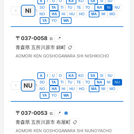
A
I
U
O
KA
KO
SA
SI
SU
SO
TA
TI
TU
TE
TO
NA
NI
NU
NI
↑
1
NO
HA
HI
HU
HO
MA
MI
MO
YA
YO
WA
〒
037-0058
📍
⧉
青森県
五所川原市
錦町
📋
AOMORI KEN
GOSHOGAWARA SHI
NISHIKICHO
A
I
U
O
KA
KO
SA
SI
SU
SO
TA
TI
TU
TE
TO
NA
NI
NU
NU
↑
1
NO
HA
HI
HU
HO
MA
MI
MO
YA
YO
WA
〒
037-0053
📍
🏣
⧉
青森県
五所川原市
布屋町
📋
AOMORI KEN
GOSHOGAWARA SHI
NUNOYACHO