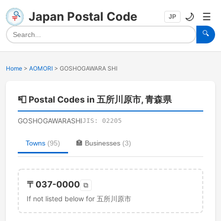
Japan Postal Code
🌙
☰
JP
🔍
Home
>
AOMORI
>
GOSHOGAWARA SHI
📮
Postal Codes in 五所川原市, 青森県
GOSHOGAWARASHI
JIS:
02205
Towns
(
95
)
🏣
Businesses
(
3
)
〒
037-0000
⧉
If not listed below for 五所川原市