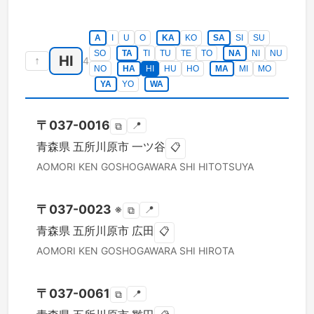
A
I
U
O
KA
KO
SA
SI
SU
SO
TA
TI
TU
TE
TO
NA
NI
NU
HI
↑
4
NO
HA
HI
HU
HO
MA
MI
MO
YA
YO
WA
〒
037-0016
📍
⧉
青森県
五所川原市
一ツ谷
📋
AOMORI KEN
GOSHOGAWARA SHI
HITOTSUYA
〒
037-0023
※
📍
⧉
青森県
五所川原市
広田
📋
AOMORI KEN
GOSHOGAWARA SHI
HIROTA
〒
037-0061
📍
⧉