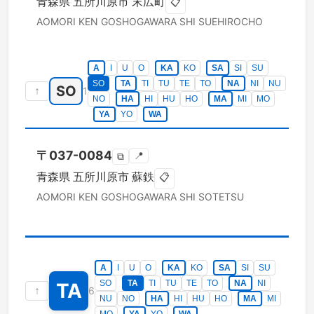
青森県
五所川原市
末広町
📋
AOMORI KEN
GOSHOGAWARA SHI
SUEHIROCHO
A
I
U
O
KA
KO
SA
SI
SU
SO
TA
TI
TU
TE
TO
NA
NI
NU
SO
↑
1
NO
HA
HI
HU
HO
MA
MI
MO
YA
YO
WA
〒
037-0084
📍
⧉
青森県
五所川原市
蘇鉄
📋
AOMORI KEN
GOSHOGAWARA SHI
SOTETSU
A
I
U
O
KA
KO
SA
SI
SU
SO
TA
TI
TU
TE
TO
NA
NI
TA
↑
6
NU
NO
HA
HI
HU
HO
MA
MI