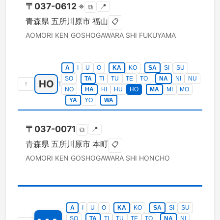
〒
037-0612
※
📍
⧉
青森県
五所川原市
福山
📋
AOMORI KEN
GOSHOGAWARA SHI
FUKUYAMA
A
I
U
O
KA
KO
SA
SI
SU
SO
TA
TI
TU
TE
TO
NA
NI
NU
HO
↑
1
NO
HA
HI
HU
HO
MA
MI
MO
YA
YO
WA
〒
037-0071
📍
⧉
青森県
五所川原市
本町
📋
AOMORI KEN
GOSHOGAWARA SHI
HONCHO
A
I
U
O
KA
KO
SA
SI
SU
SO
TA
TI
TU
TE
TO
NA
NI