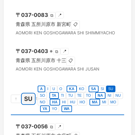
〒
037-0083
📍
⧉
青森県
五所川原市
新宮町
📋
AOMORI KEN
GOSHOGAWARA SHI
SHIMMIYACHO
〒
037-0403
※
📍
⧉
青森県
五所川原市
十三
📋
AOMORI KEN
GOSHOGAWARA SHI
JUSAN
A
I
U
O
KA
KO
SA
SI
SU
SO
TA
TI
TU
TE
TO
NA
NI
NU
SU
↑
1
NO
HA
HI
HU
HO
MA
MI
MO
YA
YO
WA
〒
037-0056
📍
⧉