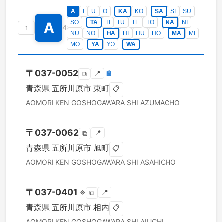
A
I
U
O
KA
KO
SA
SI
SU
SO
TA
TI
TU
TE
TO
NA
NI
A
↑
4
NU
NO
HA
HI
HU
HO
MA
MI
MO
YA
YO
WA
〒
037-0052
📍
🏣
⧉
青森県
五所川原市
東町
📋
AOMORI KEN
GOSHOGAWARA SHI
AZUMACHO
〒
037-0062
📍
⧉
青森県
五所川原市
旭町
📋
AOMORI KEN
GOSHOGAWARA SHI
ASAHICHO
〒
037-0401
※
📍
⧉
青森県
五所川原市
相内
📋
AOMORI KEN
GOSHOGAWARA SHI
AIUCHI