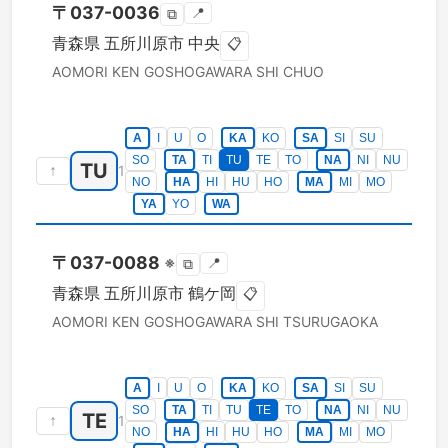
〒
037-0036
📍
⧉
青森県
五所川原市
中央
📋
AOMORI KEN
GOSHOGAWARA SHI
CHUO
A
I
U
O
KA
KO
SA
SI
SU
SO
TA
TI
TU
TE
TO
NA
NI
NU
TU
↑
1
NO
HA
HI
HU
HO
MA
MI
MO
YA
YO
WA
〒
037-0088
※
📍
⧉
青森県
五所川原市
鶴ケ岡
📋
AOMORI KEN
GOSHOGAWARA SHI
TSURUGAOKA
A
I
U
O
KA
KO
SA
SI
SU
SO
TA
TI
TU
TE
TO
NA
NI
NU
TE
↑
1
NO
HA
HI
HU
HO
MA
MI
MO