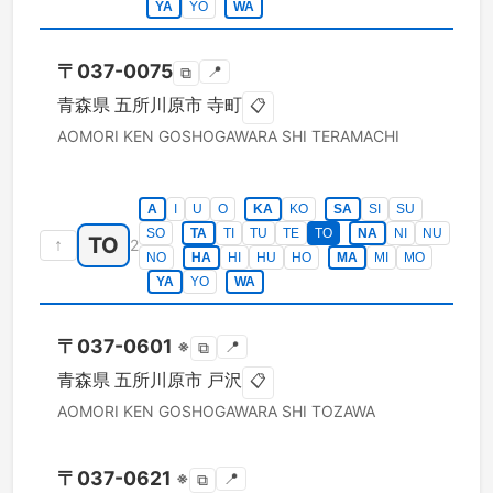
YA
YO
WA
〒
037-0075
📍
⧉
青森県
五所川原市
寺町
📋
AOMORI KEN
GOSHOGAWARA SHI
TERAMACHI
A
I
U
O
KA
KO
SA
SI
SU
SO
TA
TI
TU
TE
TO
NA
NI
NU
TO
↑
2
NO
HA
HI
HU
HO
MA
MI
MO
YA
YO
WA
〒
037-0601
※
📍
⧉
青森県
五所川原市
戸沢
📋
AOMORI KEN
GOSHOGAWARA SHI
TOZAWA
〒
037-0621
※
📍
⧉