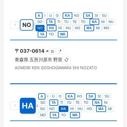
A
I
U
O
KA
KO
SA
SI
SU
SO
TA
TI
TU
TE
TO
NA
NI
NU
NO
↑
1
NO
HA
HI
HU
HO
MA
MI
MO
YA
YO
WA
〒
037-0614
※
📍
⧉
青森県
五所川原市
野里
📋
AOMORI KEN
GOSHOGAWARA SHI
NOZATO
A
I
U
O
KA
KO
SA
SI
SU
SO
TA
TI
TU
TE
TO
NA
NI
HA
↑
4
NU
NO
HA
HI
HU
HO
MA
MI
MO
YA
YO
WA