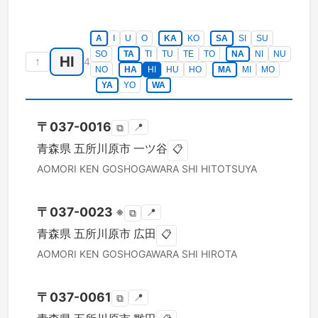
A
I
U
O
KA
KO
SA
SI
SU
SO
TA
TI
TU
TE
TO
NA
NI
NU
HI
↑
4
NO
HA
HI
HU
HO
MA
MI
MO
YA
YO
WA
〒
037-0016
📍
⧉
青森県
五所川原市
一ツ谷
📋
AOMORI KEN
GOSHOGAWARA SHI
HITOTSUYA
〒
037-0023
※
📍
⧉
青森県
五所川原市
広田
📋
AOMORI KEN
GOSHOGAWARA SHI
HIROTA
〒
037-0061
📍
⧉