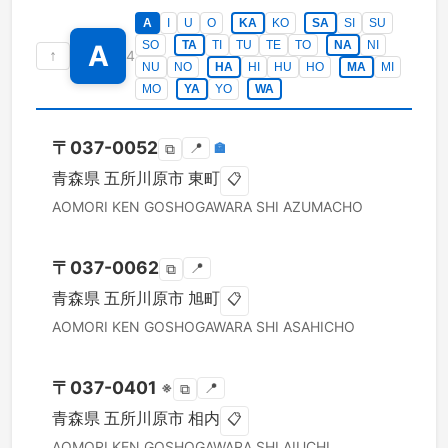
A
I
U
O
KA
KO
SA
SI
SU
SO
TA
TI
TU
TE
TO
NA
NI
A
↑
4
NU
NO
HA
HI
HU
HO
MA
MI
MO
YA
YO
WA
〒
037-0052
📍
🏣
⧉
青森県
五所川原市
東町
📋
AOMORI KEN
GOSHOGAWARA SHI
AZUMACHO
〒
037-0062
📍
⧉
青森県
五所川原市
旭町
📋
AOMORI KEN
GOSHOGAWARA SHI
ASAHICHO
〒
037-0401
※
📍
⧉
青森県
五所川原市
相内
📋
AOMORI KEN
GOSHOGAWARA SHI
AIUCHI