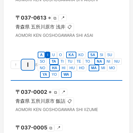
〒
037-0613
※
📍
⧉
青森県
五所川原市
浅井
📋
AOMORI KEN
GOSHOGAWARA SHI
ASAI
A
I
U
O
KA
KO
SA
SI
SU
SO
TA
TI
TU
TE
TO
NA
NI
NU
I
↑
8
NO
HA
HI
HU
HO
MA
MI
MO
YA
YO
WA
〒
037-0002
※
📍
⧉
青森県
五所川原市
飯詰
📋
AOMORI KEN
GOSHOGAWARA SHI
IIZUME
〒
037-0005
📍
⧉