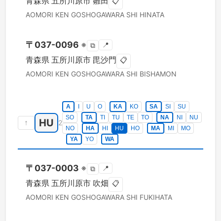
青森県
五所川原市
雛田
📋
AOMORI KEN
GOSHOGAWARA SHI
HINATA
〒
037-0096
※
📍
⧉
青森県
五所川原市
毘沙門
📋
AOMORI KEN
GOSHOGAWARA SHI
BISHAMON
A
I
U
O
KA
KO
SA
SI
SU
SO
TA
TI
TU
TE
TO
NA
NI
NU
HU
↑
2
NO
HA
HI
HU
HO
MA
MI
MO
YA
YO
WA
〒
037-0003
※
📍
⧉
青森県
五所川原市
吹畑
📋
AOMORI KEN
GOSHOGAWARA SHI
FUKIHATA