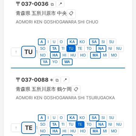
〒
037-0036
📍
⧉
青森県
五所川原市
中央
📋
AOMORI KEN
GOSHOGAWARA SHI
CHUO
A
I
U
O
KA
KO
SA
SI
SU
SO
TA
TI
TU
TE
TO
NA
NI
NU
TU
↑
1
NO
HA
HI
HU
HO
MA
MI
MO
YA
YO
WA
〒
037-0088
※
📍
⧉
青森県
五所川原市
鶴ケ岡
📋
AOMORI KEN
GOSHOGAWARA SHI
TSURUGAOKA
A
I
U
O
KA
KO
SA
SI
SU
SO
TA
TI
TU
TE
TO
NA
NI
NU
TE
↑
1
NO
HA
HI
HU
HO
MA
MI
MO