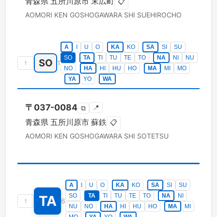
青森県
五所川原市
末広町
📋
AOMORI KEN
GOSHOGAWARA SHI
SUEHIROCHO
A
I
U
O
KA
KO
SA
SI
SU
SO
TA
TI
TU
TE
TO
NA
NI
NU
SO
↑
1
NO
HA
HI
HU
HO
MA
MI
MO
YA
YO
WA
〒
037-0084
📍
⧉
青森県
五所川原市
蘇鉄
📋
AOMORI KEN
GOSHOGAWARA SHI
SOTETSU
A
I
U
O
KA
KO
SA
SI
SU
SO
TA
TI
TU
TE
TO
NA
NI
TA
↑
6
NU
NO
HA
HI
HU
HO
MA
MI