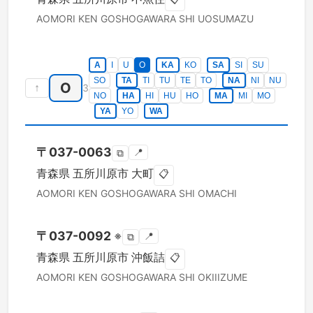
AOMORI KEN
GOSHOGAWARA SHI
UOSUMAZU
A
I
U
O
KA
KO
SA
SI
SU
SO
TA
TI
TU
TE
TO
NA
NI
NU
O
↑
3
NO
HA
HI
HU
HO
MA
MI
MO
YA
YO
WA
〒
037-0063
📍
⧉
青森県
五所川原市
大町
📋
AOMORI KEN
GOSHOGAWARA SHI
OMACHI
〒
037-0092
※
📍
⧉
青森県
五所川原市
沖飯詰
📋
AOMORI KEN
GOSHOGAWARA SHI
OKIIIZUME