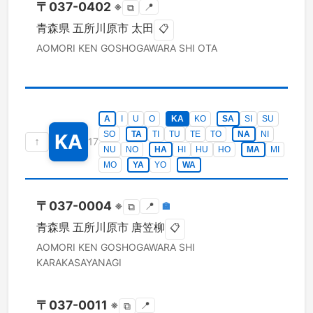
〒
037-0402
※
📍
⧉
青森県
五所川原市
太田
📋
AOMORI KEN
GOSHOGAWARA SHI
OTA
A
I
U
O
KA
KO
SA
SI
SU
SO
TA
TI
TU
TE
TO
NA
NI
KA
↑
17
NU
NO
HA
HI
HU
HO
MA
MI
MO
YA
YO
WA
〒
037-0004
※
📍
🏣
⧉
青森県
五所川原市
唐笠柳
📋
AOMORI KEN
GOSHOGAWARA SHI
KARAKASAYANAGI
〒
037-0011
※
📍
⧉