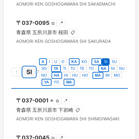
AOMORI KEN
GOSHOGAWARA SHI
SAKAEMACHI
〒
037-0095
📍
⧉
青森県
五所川原市
桜田
📋
AOMORI KEN
GOSHOGAWARA SHI
SAKURADA
A
I
U
O
KA
KO
SA
SI
SU
SO
TA
TI
TU
TE
TO
NA
NI
NU
SI
↑
7
NO
HA
HI
HU
HO
MA
MI
MO
YA
YO
WA
〒
037-0001
※
📍
⧉
青森県
五所川原市
下岩崎
📋
AOMORI KEN
GOSHOGAWARA SHI
SHIMOIWASAKI
〒
037-0045
📍
⧉