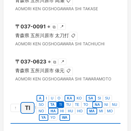
青森県
五所川原市
高瀬
📋
AOMORI KEN
GOSHOGAWARA SHI
TAKASE
〒
037-0091
※
📍
⧉
青森県
五所川原市
太刀打
📋
AOMORI KEN
GOSHOGAWARA SHI
TACHIUCHI
〒
037-0623
※
📍
⧉
青森県
五所川原市
俵元
📋
AOMORI KEN
GOSHOGAWARA SHI
TAWARAMOTO
A
I
U
O
KA
KO
SA
SI
SU
SO
TA
TI
TU
TE
TO
NA
NI
NU
TI
↑
1
NO
HA
HI
HU
HO
MA
MI
MO
YA
YO
WA