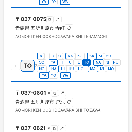
YA
YO
WA
〒
037-0075
📍
⧉
青森県
五所川原市
寺町
📋
AOMORI KEN
GOSHOGAWARA SHI
TERAMACHI
A
I
U
O
KA
KO
SA
SI
SU
SO
TA
TI
TU
TE
TO
NA
NI
NU
TO
↑
2
NO
HA
HI
HU
HO
MA
MI
MO
YA
YO
WA
〒
037-0601
※
📍
⧉
青森県
五所川原市
戸沢
📋
AOMORI KEN
GOSHOGAWARA SHI
TOZAWA
〒
037-0621
※
📍
⧉