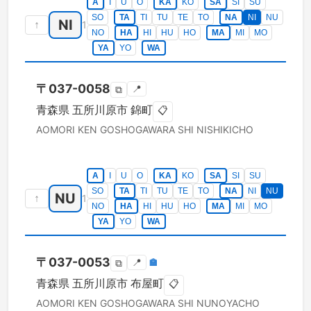
A
I
U
O
KA
KO
SA
SI
SU
SO
TA
TI
TU
TE
TO
NA
NI
NU
NI
↑
1
NO
HA
HI
HU
HO
MA
MI
MO
YA
YO
WA
〒
037-0058
📍
⧉
青森県
五所川原市
錦町
📋
AOMORI KEN
GOSHOGAWARA SHI
NISHIKICHO
A
I
U
O
KA
KO
SA
SI
SU
SO
TA
TI
TU
TE
TO
NA
NI
NU
NU
↑
1
NO
HA
HI
HU
HO
MA
MI
MO
YA
YO
WA
〒
037-0053
📍
🏣
⧉
青森県
五所川原市
布屋町
📋
AOMORI KEN
GOSHOGAWARA SHI
NUNOYACHO