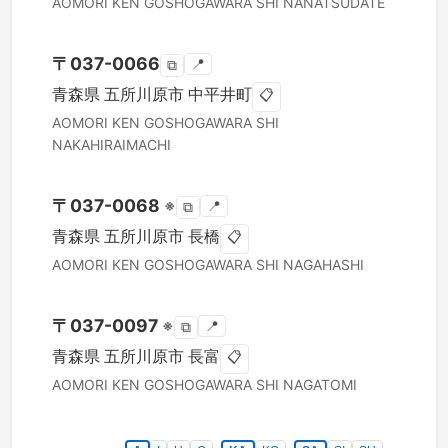
AOMORI KEN
GOSHOGAWARA SHI
NANATSUDATE
〒
037-0066
📍
⧉
青森県
五所川原市
中平井町
📋
AOMORI KEN
GOSHOGAWARA SHI
NAKAHIRAIMACHI
〒
037-0068
※
📍
⧉
青森県
五所川原市
長橋
📋
AOMORI KEN
GOSHOGAWARA SHI
NAGAHASHI
〒
037-0097
※
📍
⧉
青森県
五所川原市
長富
📋
AOMORI KEN
GOSHOGAWARA SHI
NAGATOMI