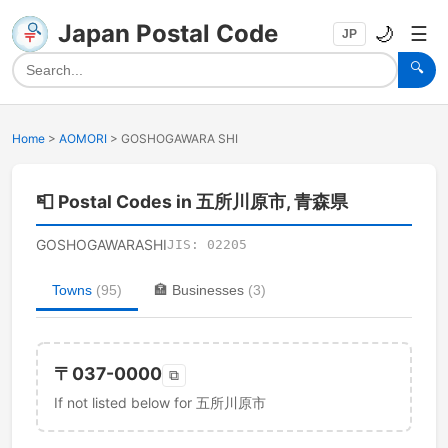
Japan Postal Code
🌙
☰
JP
🔍
Home
>
AOMORI
>
GOSHOGAWARA SHI
📮
Postal Codes in 五所川原市, 青森県
GOSHOGAWARASHI
JIS:
02205
Towns
(
95
)
🏣
Businesses
(
3
)
〒
037-0000
⧉
If not listed below for 五所川原市