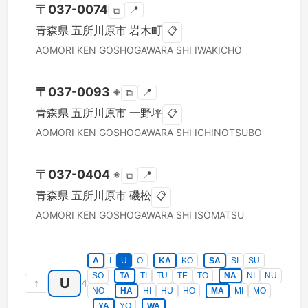
〒
037-0074
📍
⧉
青森県
五所川原市
岩木町
📋
AOMORI KEN
GOSHOGAWARA SHI
IWAKICHO
〒
037-0093
※
📍
⧉
青森県
五所川原市
一野坪
📋
AOMORI KEN
GOSHOGAWARA SHI
ICHINOTSUBO
〒
037-0404
※
📍
⧉
青森県
五所川原市
磯松
📋
AOMORI KEN
GOSHOGAWARA SHI
ISOMATSU
A
I
U
O
KA
KO
SA
SI
SU
SO
TA
TI
TU
TE
TO
NA
NI
NU
U
↑
4
NO
HA
HI
HU
HO
MA
MI
MO
YA
YO
WA