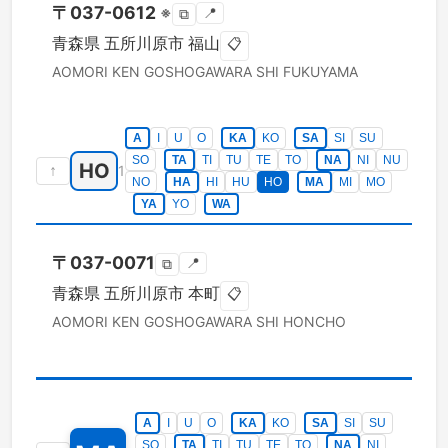
〒
037-0612
※
📍
⧉
青森県
五所川原市
福山
📋
AOMORI KEN
GOSHOGAWARA SHI
FUKUYAMA
A
I
U
O
KA
KO
SA
SI
SU
SO
TA
TI
TU
TE
TO
NA
NI
NU
HO
↑
1
NO
HA
HI
HU
HO
MA
MI
MO
YA
YO
WA
〒
037-0071
📍
⧉
青森県
五所川原市
本町
📋
AOMORI KEN
GOSHOGAWARA SHI
HONCHO
A
I
U
O
KA
KO
SA
SI
SU
SO
TA
TI
TU
TE
TO
NA
NI