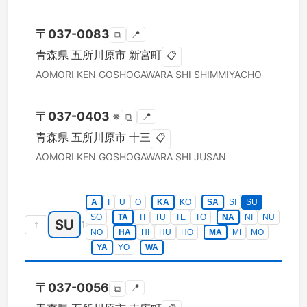
〒
037-0083
📍
⧉
青森県
五所川原市
新宮町
📋
AOMORI KEN
GOSHOGAWARA SHI
SHIMMIYACHO
〒
037-0403
※
📍
⧉
青森県
五所川原市
十三
📋
AOMORI KEN
GOSHOGAWARA SHI
JUSAN
A
I
U
O
KA
KO
SA
SI
SU
SO
TA
TI
TU
TE
TO
NA
NI
NU
SU
↑
1
NO
HA
HI
HU
HO
MA
MI
MO
YA
YO
WA
〒
037-0056
📍
⧉