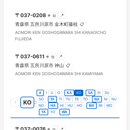
〒
037-0208
※
📍
⧉
青森県
五所川原市
金木町藤枝
📋
AOMORI KEN
GOSHOGAWARA SHI
KANAGICHO
FUJIEDA
〒
037-0611
※
📍
⧉
青森県
五所川原市
神山
📋
AOMORI KEN
GOSHOGAWARA SHI
KAMIYAMA
A
I
U
O
KA
KO
SA
SI
SU
SO
TA
TI
TU
TE
TO
NA
NI
NU
KO
↑
2
NO
HA
HI
HU
HO
MA
MI
MO
YA
YO
WA
〒
037-0076
※
📍
⧉