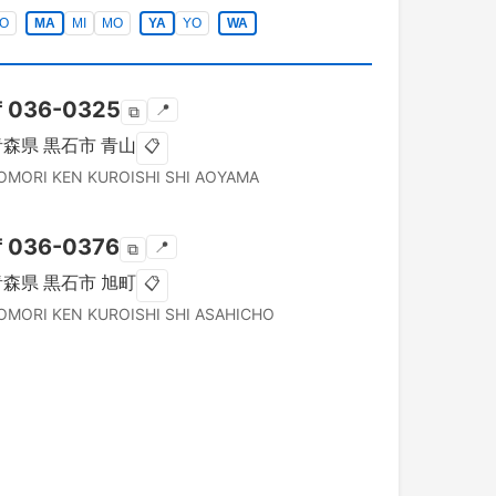
O
MA
MI
MO
YA
YO
WA
〒
036-0325
📍
⧉
青森県
黒石市
青山
📋
OMORI KEN
KUROISHI SHI
AOYAMA
〒
036-0376
📍
⧉
青森県
黒石市
旭町
📋
OMORI KEN
KUROISHI SHI
ASAHICHO