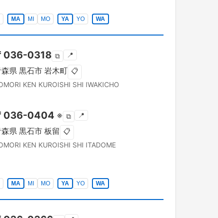
MA
MI
MO
YA
YO
WA
〒
036-0318
📍
⧉
青森県
黒石市
岩木町
📋
OMORI KEN
KUROISHI SHI
IWAKICHO
〒
036-0404
※
📍
⧉
青森県
黒石市
板留
📋
OMORI KEN
KUROISHI SHI
ITADOME
MA
MI
MO
YA
YO
WA