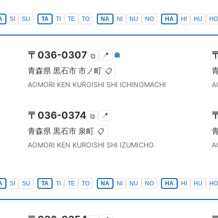
A
SI
SU
TA
TI
TE
TO
NA
NI
NU
NO
HA
HI
HU
HO
〒
036-0307
📍
🏣
⧉
青森県
黒石市
市ノ町
📋
AOMORI KEN
KUROISHI SHI
ICHINOMACHI
A
〒
036-0374
📍
⧉
青森県
黒石市
泉町
📋
AOMORI KEN
KUROISHI SHI
IZUMICHO
A
A
SI
SU
TA
TI
TE
TO
NA
NI
NU
NO
HA
HI
HU
HO