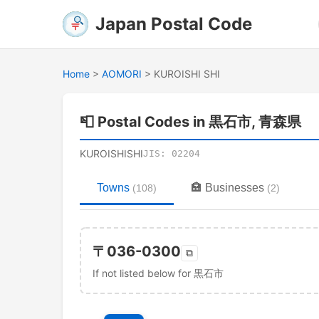
Japan Postal Code
Home
>
AOMORI
>
KUROISHI SHI
📮
Postal Codes in 黒石市, 青森県
KUROISHISHI
JIS:
02204
Towns
🏣
Businesses
(
108
)
(
2
)
〒
036-0300
⧉
If not listed below for 黒石市