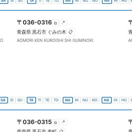
SA
SI
SU
TA
TI
TE
TO
NA
NI
NU
NO
HA
HI
HU
〒
036-0316
📍
⧉
青森県
黒石市
ぐみの木
📋
HO
AOMORI KEN
KUROISHI SHI
GUMINOKI
A
SA
SI
SU
TA
TI
TE
TO
NA
NI
NU
NO
HA
HI
HU
〒
036-0315
📍
⧉
青森県
黒石市
寿町
📋