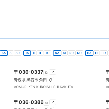
SA
SI
SU
TA
TI
TE
TO
NA
NI
NU
NO
HA
HI
HU
〒
036-0337
📍
⧉
青森県
黒石市
角田
📋
AOMORI KEN
KUROISHI SHI
KAKUTA
A
〒
036-0386
📍
⧉