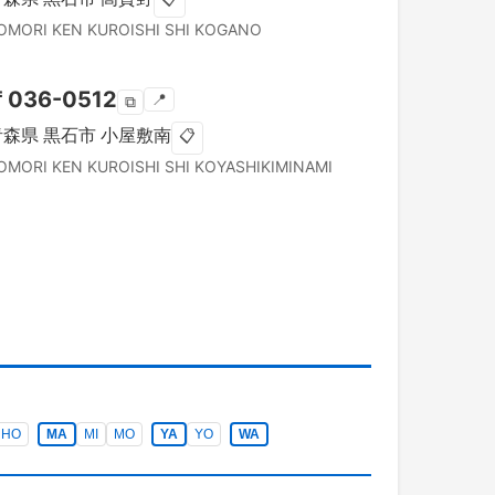
OMORI KEN
KUROISHI SHI
KOGANO
〒
036-0512
📍
⧉
青森県
黒石市
小屋敷南
📋
OMORI KEN
KUROISHI SHI
KOYASHIKIMINAMI
HO
MA
MI
MO
YA
YO
WA