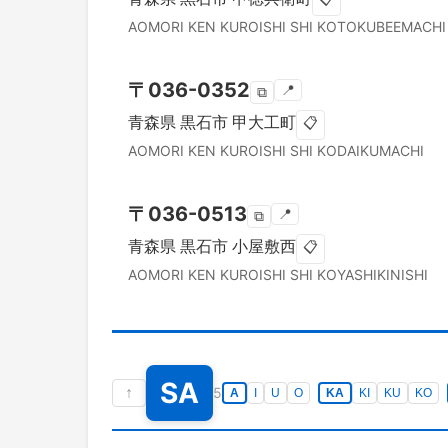
AOMORI KEN
KUROISHI SHI
KOTOKUBEEMACHI
〒
036-0352
📍
⧉
青森県
黒石市
甲大工町
📋
AOMORI KEN
KUROISHI SHI
KODAIKUMACHI
〒
036-0513
📍
⧉
青森県
黒石市
小屋敷西
📋
AOMORI KEN
KUROISHI SHI
KOYASHIKINISHI
SA
↑
5
A
I
U
O
KA
KI
KU
KO