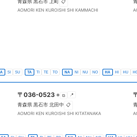
青森県
黒石市
上町
📋
AOMORI KEN
KUROISHI SHI
KAMMACHI
A
SA
SI
SU
TA
TI
TE
TO
NA
NI
NU
NO
HA
HI
HU
H
〒
036-0523
※
📍
⧉
青森県
黒石市
北田中
📋
AOMORI KEN
KUROISHI SHI
KITATANAKA
A