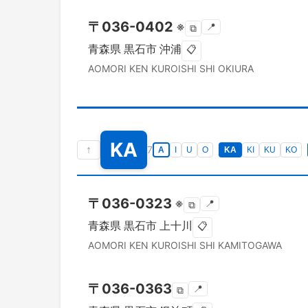
〒
036-0402
※
📍
⧉
青森県
黒石市
沖浦
📋
AOMORI KEN
KUROISHI SHI
OKIURA
KA
↑
7
A
I
U
O
KA
KI
KU
KO
〒
036-0323
※
📍
⧉
青森県
黒石市
上十川
📋
AOMORI KEN
KUROISHI SHI
KAMITOGAWA
〒
036-0363
📍
⧉