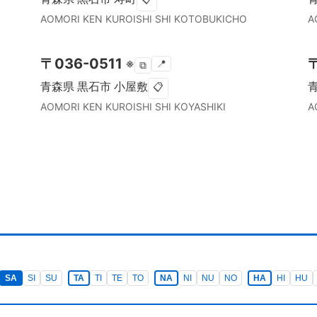
AOMORI KEN
KUROISHI SHI
KOTOBUKICHO
A
〒
036-0511
※
📍
⧉
青森県
黒石市
小屋敷
📋
AOMORI KEN
KUROISHI SHI
KOYASHIKI
A
SA
SI
SU
TA
TI
TE
TO
NA
NI
NU
NO
HA
HI
HU