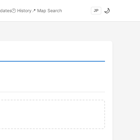
🌙
dates
🕐
History
📍
Map Search
JP