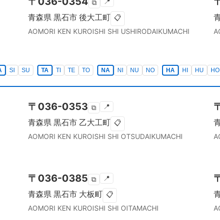
〒
036-0354
📍
⧉
青森県
黒石市
後大工町
📋
AOMORI KEN
KUROISHI SHI
USHIRODAIKUMACHI
A
A
SI
SU
TA
TI
TE
TO
NA
NI
NU
NO
HA
HI
HU
HO
〒
036-0353
📍
⧉
青森県
黒石市
乙大工町
📋
AOMORI KEN
KUROISHI SHI
OTSUDAIKUMACHI
A
〒
036-0385
📍
⧉
青森県
黒石市
大板町
📋
AOMORI KEN
KUROISHI SHI
OITAMACHI
A