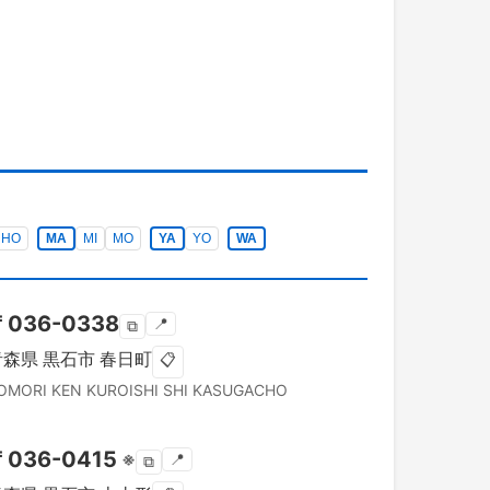
HO
MA
MI
MO
YA
YO
WA
〒
036-0338
📍
⧉
青森県
黒石市
春日町
📋
OMORI KEN
KUROISHI SHI
KASUGACHO
〒
036-0415
※
📍
⧉