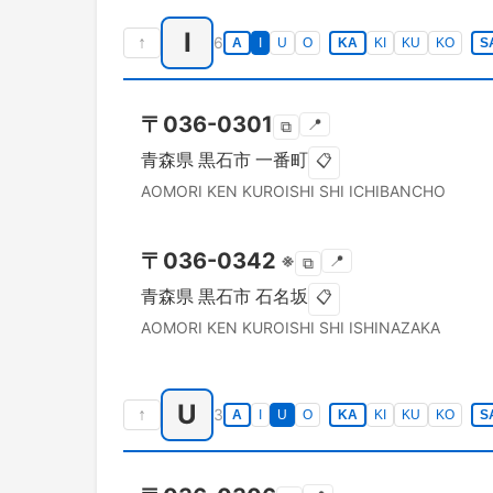
I
↑
6
A
I
U
O
KA
KI
KU
KO
S
〒
036-0301
📍
⧉
青森県
黒石市
一番町
📋
AOMORI KEN
KUROISHI SHI
ICHIBANCHO
〒
036-0342
※
📍
⧉
青森県
黒石市
石名坂
📋
AOMORI KEN
KUROISHI SHI
ISHINAZAKA
U
↑
3
A
I
U
O
KA
KI
KU
KO
S