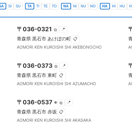
SA
SI
SU
TA
TI
TE
TO
NA
NI
NU
NO
HA
HI
HU
H
〒
036-0321
📍
⧉
青森県
黒石市
あけぼの町
📋
AOMORI KEN
KUROISHI SHI
AKEBONOCHO
A
〒
036-0373
📍
⧉
青森県
黒石市
東町
📋
AOMORI KEN
KUROISHI SHI
AZUMACHO
A
〒
036-0537
※
📍
⧉
青森県
黒石市
赤坂
📋
AOMORI KEN
KUROISHI SHI
AKASAKA