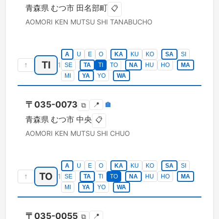
青森県
むつ市
田名部町
📋
AOMORI KEN
MUTSU SHI
TANABUCHO
A
U
E
O
KA
KU
KO
SA
SI
TI
↑
1
SE
TA
TI
TO
NA
HU
HO
MA
MI
YA
YO
WA
〒
035-0073
📍
🏣
⧉
青森県
むつ市
中央
📋
AOMORI KEN
MUTSU SHI
CHUO
A
U
E
O
KA
KU
KO
SA
SI
TO
↑
1
SE
TA
TI
TO
NA
HU
HO
MA
MI
YA
YO
WA
〒
035-0055
📍
⧉