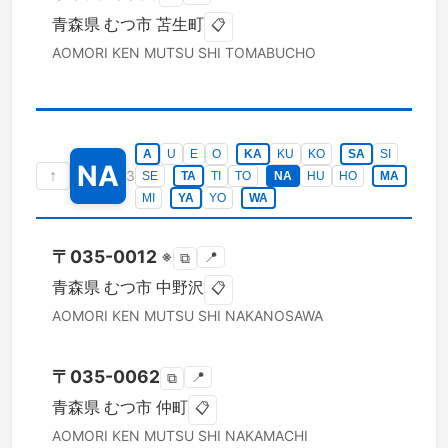
青森県
むつ市
苫生町
📋
AOMORI KEN
MUTSU SHI
TOMABUCHO
A
U
E
O
KA
KU
KO
SA
SI
NA
↑
3
SE
TA
TI
TO
NA
HU
HO
MA
MI
YA
YO
WA
〒
035-0012
※
📍
⧉
青森県
むつ市
中野沢
📋
AOMORI KEN
MUTSU SHI
NAKANOSAWA
〒
035-0062
📍
⧉
青森県
むつ市
仲町
📋
AOMORI KEN
MUTSU SHI
NAKAMACHI