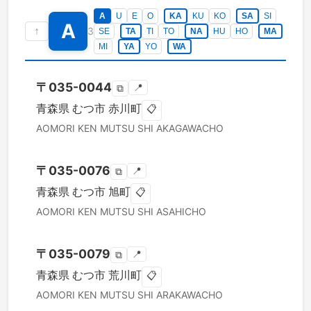
A
U
E
O
KA
KU
KO
SA
SI
A
↑
3
SE
TA
TI
TO
NA
HU
HO
MA
MI
YA
YO
WA
〒
035-0044
📍
⧉
青森県
むつ市
赤川町
📋
AOMORI KEN
MUTSU SHI
AKAGAWACHO
〒
035-0076
📍
⧉
青森県
むつ市
旭町
📋
AOMORI KEN
MUTSU SHI
ASAHICHO
〒
035-0079
📍
⧉
青森県
むつ市
荒川町
📋
AOMORI KEN
MUTSU SHI
ARAKAWACHO