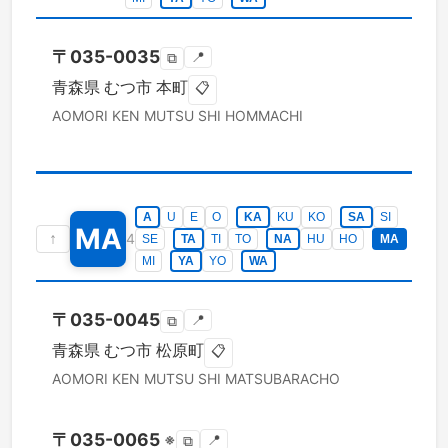
〒
035-0035
📍
⧉
青森県
むつ市
本町
📋
AOMORI KEN
MUTSU SHI
HOMMACHI
A
U
E
O
KA
KU
KO
SA
SI
MA
↑
4
SE
TA
TI
TO
NA
HU
HO
MA
MI
YA
YO
WA
〒
035-0045
📍
⧉
青森県
むつ市
松原町
📋
AOMORI KEN
MUTSU SHI
MATSUBARACHO
〒
035-0065
※
📍
⧉