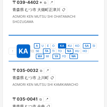
〒
039-4402
※
📍
⧉
青森県
むつ市
大畑町正津川
📋
AOMORI KEN
MUTSU SHI
OHATAMACHI
SHOZUGAWA
A
U
E
O
KA
KU
KO
SA
SI
KA
↑
10
SE
TA
TI
TO
NA
HU
HO
MA
MI
YA
YO
WA
〒
035-0032
📍
⧉
青森県
むつ市
上川町
📋
AOMORI KEN
MUTSU SHI
KAMIKAWACHO
〒
035-0041
📍
⧉
青森県
むつ市
金曲
📋