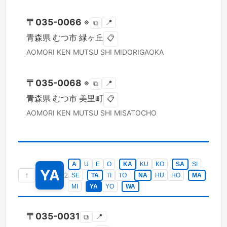
〒
035-0066
※
📍
⧉
青森県
むつ市
緑ヶ丘
📋
AOMORI KEN
MUTSU SHI
MIDORIGAOKA
〒
035-0068
※
📍
⧉
青森県
むつ市
美里町
📋
AOMORI KEN
MUTSU SHI
MISATOCHO
A
U
E
O
KA
KU
KO
SA
SI
YA
↑
2
SE
TA
TI
TO
NA
HU
HO
MA
MI
YA
YO
WA
〒
035-0031
📍
⧉