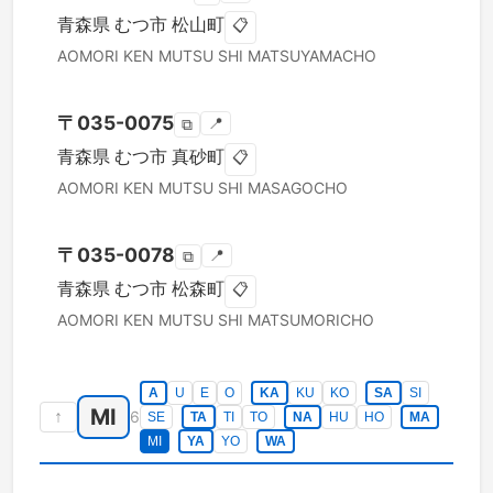
青森県
むつ市
松山町
📋
AOMORI KEN
MUTSU SHI
MATSUYAMACHO
〒
035-0075
📍
⧉
青森県
むつ市
真砂町
📋
AOMORI KEN
MUTSU SHI
MASAGOCHO
〒
035-0078
📍
⧉
青森県
むつ市
松森町
📋
AOMORI KEN
MUTSU SHI
MATSUMORICHO
A
U
E
O
KA
KU
KO
SA
SI
MI
↑
6
SE
TA
TI
TO
NA
HU
HO
MA
MI
YA
YO
WA