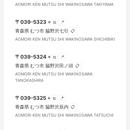
AOMORI KEN
MUTSU SHI
WAKINOSAWA TAKIYAMA
〒
039-5323
※
📍
⧉
青森県
むつ市
脇野沢七引
📋
AOMORI KEN
MUTSU SHI
WAKINOSAWA SHICHIBIKI
〒
039-5324
※
📍
⧉
青森県
むつ市
脇野沢田ノ頭
📋
AOMORI KEN
MUTSU SHI
WAKINOSAWA
TANOKASHIRA
〒
039-5325
※
📍
⧉
青森県
むつ市
脇野沢辰内
📋
AOMORI KEN
MUTSU SHI
WAKINOSAWA TATSUCHI