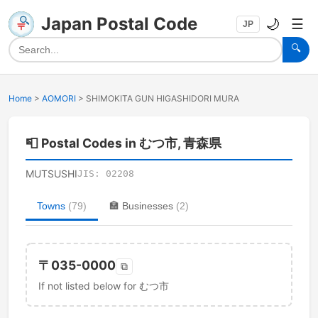
Japan Postal Code
🌙
☰
JP
🔍
Home
>
AOMORI
>
SHIMOKITA GUN HIGASHIDORI MURA
📮
Postal Codes in むつ市, 青森県
MUTSUSHI
JIS:
02208
Towns
(
79
)
🏣
Businesses
(
2
)
〒
035-0000
⧉
If not listed below for むつ市