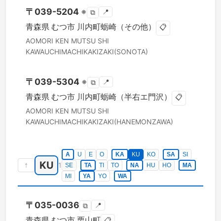
〒
039-5204
※
📍
⧉
青森県
むつ市
川内町蛎崎（その他）
📋
AOMORI KEN
MUTSU SHI
KAWAUCHIMACHIKAKIZAKI(SONOTA)
〒
039-5304
※
📍
⧉
青森県
むつ市
川内町蛎崎（半右エ門沢）
📋
AOMORI KEN
MUTSU SHI
KAWAUCHIMACHIKAKIZAKI(HANEMONZAWA)
A
U
E
O
KA
KU
KO
SA
SI
KU
↑
1
SE
TA
TI
TO
NA
HU
HO
MA
MI
YA
YO
WA
〒
035-0036
📍
⧉
青森県
むつ市
栗山町
📋