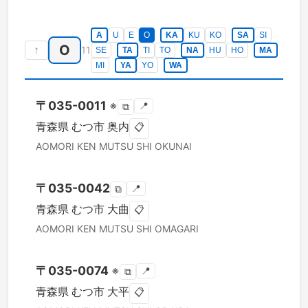
A
U
E
O
KA
KU
KO
SA
SI
O
↑
11
SE
TA
TI
TO
NA
HU
HO
MA
MI
YA
YO
WA
〒
035-0011
※
📍
⧉
青森県
むつ市
奥内
📋
AOMORI KEN
MUTSU SHI
OKUNAI
〒
035-0042
📍
⧉
青森県
むつ市
大曲
📋
AOMORI KEN
MUTSU SHI
OMAGARI
〒
035-0074
※
📍
⧉
青森県
むつ市
大平
📋