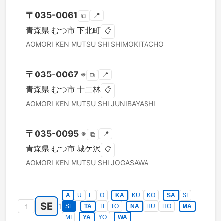
〒
035-0061
📍
⧉
青森県
むつ市
下北町
📋
AOMORI KEN
MUTSU SHI
SHIMOKITACHO
〒
035-0067
※
📍
⧉
青森県
むつ市
十二林
📋
AOMORI KEN
MUTSU SHI
JUNIBAYASHI
〒
035-0095
※
📍
⧉
青森県
むつ市
城ケ沢
📋
AOMORI KEN
MUTSU SHI
JOGASAWA
A
U
E
O
KA
KU
KO
SA
SI
SE
↑
1
SE
TA
TI
TO
NA
HU
HO
MA
MI
YA
YO
WA