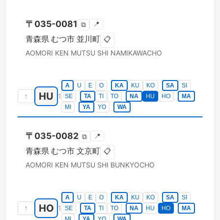
〒
035-0081
📍
⧉
青森県
むつ市
並川町
📋
AOMORI KEN
MUTSU SHI
NAMIKAWACHO
A
U
E
O
KA
KU
KO
SA
SI
HU
↑
1
SE
TA
TI
TO
NA
HU
HO
MA
MI
YA
YO
WA
〒
035-0082
📍
⧉
青森県
むつ市
文京町
📋
AOMORI KEN
MUTSU SHI
BUNKYOCHO
A
U
E
O
KA
KU
KO
SA
SI
HO
↑
1
SE
TA
TI
TO
NA
HU
HO
MA
MI
YA
YO
WA