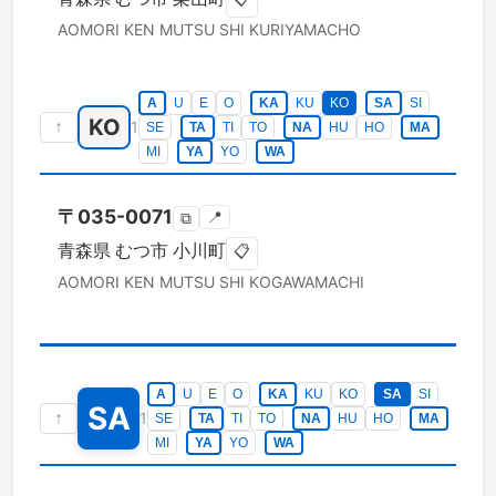
AOMORI KEN
MUTSU SHI
KURIYAMACHO
A
U
E
O
KA
KU
KO
SA
SI
KO
↑
1
SE
TA
TI
TO
NA
HU
HO
MA
MI
YA
YO
WA
〒
035-0071
📍
⧉
青森県
むつ市
小川町
📋
AOMORI KEN
MUTSU SHI
KOGAWAMACHI
A
U
E
O
KA
KU
KO
SA
SI
SA
↑
1
SE
TA
TI
TO
NA
HU
HO
MA
MI
YA
YO
WA