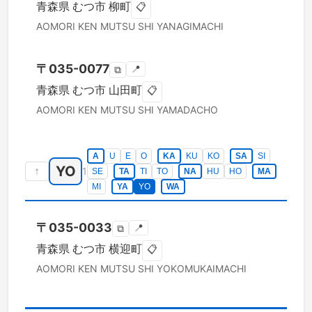
青森県
むつ市
柳町
📋
AOMORI KEN
MUTSU SHI
YANAGIMACHI
〒
035-0077
📍
⧉
青森県
むつ市
山田町
📋
AOMORI KEN
MUTSU SHI
YAMADACHO
A
U
E
O
KA
KU
KO
SA
SI
YO
↑
1
SE
TA
TI
TO
NA
HU
HO
MA
MI
YA
YO
WA
〒
035-0033
📍
⧉
青森県
むつ市
横迎町
📋
AOMORI KEN
MUTSU SHI
YOKOMUKAIMACHI