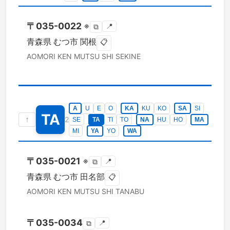
〒
035-0022
※
📍
⧉
青森県
むつ市
関根
📋
AOMORI KEN
MUTSU SHI
SEKINE
A
U
E
O
KA
KU
KO
SA
SI
TA
↑
2
SE
TA
TI
TO
NA
HU
HO
MA
MI
YA
YO
WA
〒
035-0021
※
📍
⧉
青森県
むつ市
田名部
📋
AOMORI KEN
MUTSU SHI
TANABU
〒
035-0034
📍
⧉