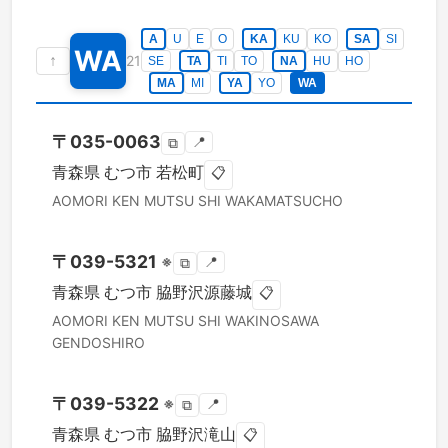
A
U
E
O
KA
KU
KO
SA
SI
WA
↑
21
SE
TA
TI
TO
NA
HU
HO
MA
MI
YA
YO
WA
〒
035-0063
📍
⧉
青森県
むつ市
若松町
📋
AOMORI KEN
MUTSU SHI
WAKAMATSUCHO
〒
039-5321
※
📍
⧉
青森県
むつ市
脇野沢源藤城
📋
AOMORI KEN
MUTSU SHI
WAKINOSAWA
GENDOSHIRO
〒
039-5322
※
📍
⧉
青森県
むつ市
脇野沢滝山
📋