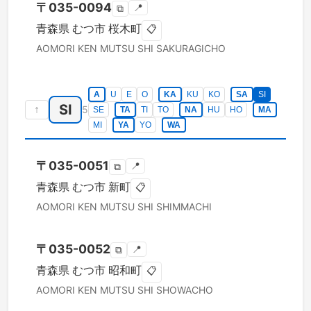
〒
035-0094
📍
⧉
青森県
むつ市
桜木町
📋
AOMORI KEN
MUTSU SHI
SAKURAGICHO
A
U
E
O
KA
KU
KO
SA
SI
SI
↑
5
SE
TA
TI
TO
NA
HU
HO
MA
MI
YA
YO
WA
〒
035-0051
📍
⧉
青森県
むつ市
新町
📋
AOMORI KEN
MUTSU SHI
SHIMMACHI
〒
035-0052
📍
⧉
青森県
むつ市
昭和町
📋
AOMORI KEN
MUTSU SHI
SHOWACHO