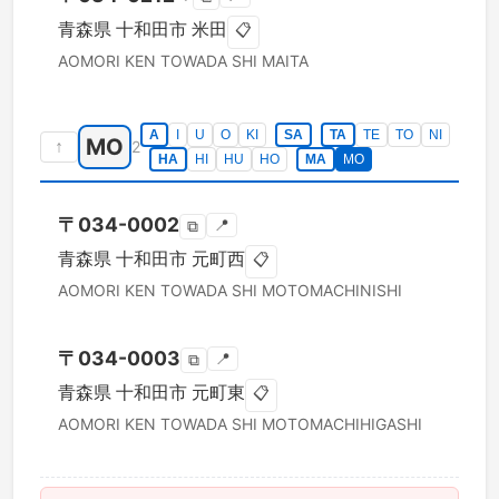
青森県
十和田市
米田
📋
AOMORI KEN
TOWADA SHI
MAITA
A
I
U
O
KI
SA
TA
TE
TO
NI
MO
↑
2
HA
HI
HU
HO
MA
MO
〒
034-0002
📍
⧉
青森県
十和田市
元町西
📋
AOMORI KEN
TOWADA SHI
MOTOMACHINISHI
〒
034-0003
📍
⧉
青森県
十和田市
元町東
📋
AOMORI KEN
TOWADA SHI
MOTOMACHIHIGASHI