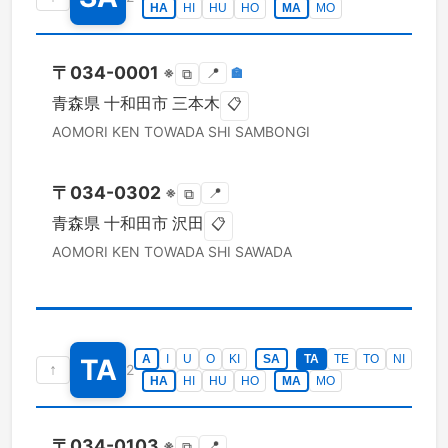
HA
HI
HU
HO
MA
MO
〒
034-0001
※
📍
🏣
⧉
青森県
十和田市
三本木
📋
AOMORI KEN
TOWADA SHI
SAMBONGI
〒
034-0302
※
📍
⧉
青森県
十和田市
沢田
📋
AOMORI KEN
TOWADA SHI
SAWADA
A
I
U
O
KI
SA
TA
TE
TO
NI
TA
↑
2
HA
HI
HU
HO
MA
MO
〒
034-0103
※
📍
⧉