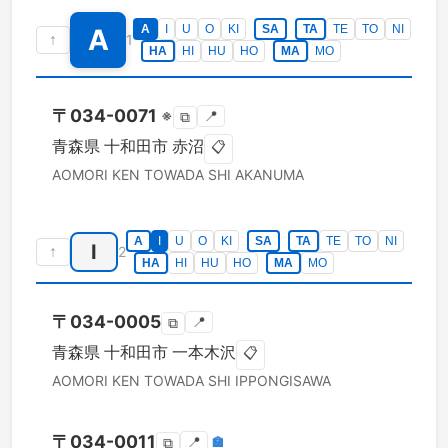
A
I
U
O
KI
SA
TA
TE
TO
NI
A
↑
1
HA
HI
HU
HO
MA
MO
〒
034-0071
※
📍
⧉
青森県
十和田市
赤沼
📋
AOMORI KEN
TOWADA SHI
AKANUMA
A
I
U
O
KI
SA
TA
TE
TO
NI
I
↑
2
HA
HI
HU
HO
MA
MO
〒
034-0005
📍
⧉
青森県
十和田市
一本木沢
📋
AOMORI KEN
TOWADA SHI
IPPONGISAWA
〒
034-0011
📍
🏣
⧉