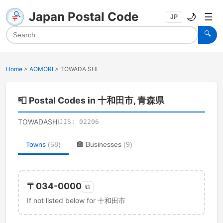
Japan Postal Code
🌙
☰
JP
🔍
Home
>
AOMORI
>
TOWADA SHI
📮
Postal Codes in 十和田市, 青森県
TOWADASHI
JIS:
02206
Towns
(
58
)
🏣
Businesses
(
9
)
〒
034-0000
⧉
If not listed below for 十和田市