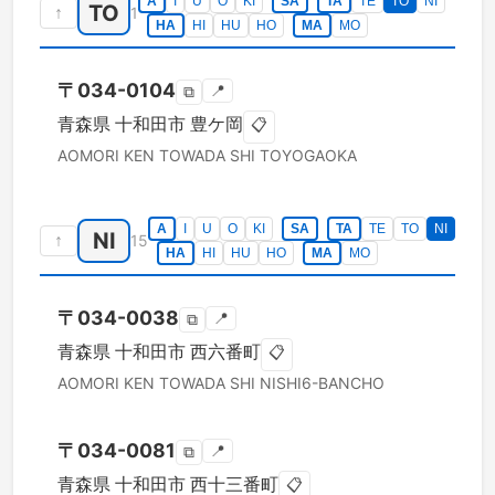
A
I
U
O
KI
SA
TA
TE
TO
NI
TO
↑
1
HA
HI
HU
HO
MA
MO
〒
034-0104
📍
⧉
青森県
十和田市
豊ケ岡
📋
AOMORI KEN
TOWADA SHI
TOYOGAOKA
A
I
U
O
KI
SA
TA
TE
TO
NI
NI
↑
15
HA
HI
HU
HO
MA
MO
〒
034-0038
📍
⧉
青森県
十和田市
西六番町
📋
AOMORI KEN
TOWADA SHI
NISHI6-BANCHO
〒
034-0081
📍
⧉
青森県
十和田市
西十三番町
📋