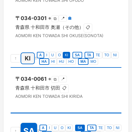
AOMORI KEN
TOWADA SHI
OFUDO
〒
034-0301
※
📍
🏣
⧉
青森県
十和田市
奥瀬（その他）
📋
AOMORI KEN
TOWADA SHI
OKUSE(SONOTA)
A
I
U
O
KI
SA
TA
TE
TO
NI
KI
↑
1
HA
HI
HU
HO
MA
MO
〒
034-0061
※
📍
⧉
青森県
十和田市
切田
📋
AOMORI KEN
TOWADA SHI
KIRIDA
A
I
U
O
KI
SA
TA
TE
TO
NI
SA
↑
2