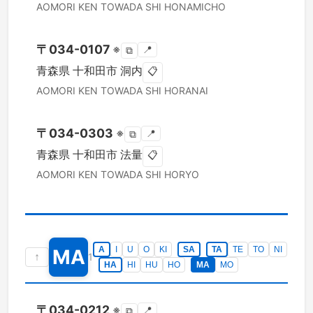
AOMORI KEN
TOWADA SHI
HONAMICHO
〒
034-0107
※
📍
⧉
青森県
十和田市
洞内
📋
AOMORI KEN
TOWADA SHI
HORANAI
〒
034-0303
※
📍
⧉
青森県
十和田市
法量
📋
AOMORI KEN
TOWADA SHI
HORYO
A
I
U
O
KI
SA
TA
TE
TO
NI
MA
↑
1
HA
HI
HU
HO
MA
MO
〒
034-0212
※
📍
⧉