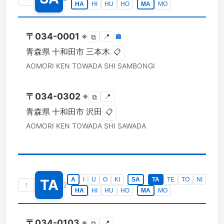
HA
HI
HU
HO
MA
MO
〒
034-0001
※
📍
🏣
⧉
青森県
十和田市
三本木
📋
AOMORI KEN
TOWADA SHI
SAMBONGI
〒
034-0302
※
📍
⧉
青森県
十和田市
沢田
📋
AOMORI KEN
TOWADA SHI
SAWADA
A
I
U
O
KI
SA
TA
TE
TO
NI
TA
↑
2
HA
HI
HU
HO
MA
MO
〒
034-0103
※
📍
⧉