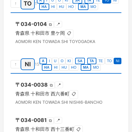
A
I
U
O
KI
SA
TA
TE
TO
NI
TO
↑
1
HA
HI
HU
HO
MA
MO
〒
034-0104
📍
⧉
青森県
十和田市
豊ケ岡
📋
AOMORI KEN
TOWADA SHI
TOYOGAOKA
A
I
U
O
KI
SA
TA
TE
TO
NI
NI
↑
15
HA
HI
HU
HO
MA
MO
〒
034-0038
📍
⧉
青森県
十和田市
西六番町
📋
AOMORI KEN
TOWADA SHI
NISHI6-BANCHO
〒
034-0081
📍
⧉
青森県
十和田市
西十三番町
📋