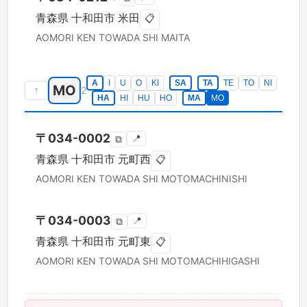
青森県
十和田市
米田
📋
AOMORI KEN
TOWADA SHI
MAITA
A
I
U
O
KI
SA
TA
TE
TO
NI
MO
↑
2
HA
HI
HU
HO
MA
MO
〒
034-0002
📍
⧉
青森県
十和田市
元町西
📋
AOMORI KEN
TOWADA SHI
MOTOMACHINISHI
〒
034-0003
📍
⧉
青森県
十和田市
元町東
📋
AOMORI KEN
TOWADA SHI
MOTOMACHIHIGASHI