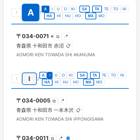
A
I
U
O
KI
SA
TA
TE
TO
NI
A
↑
1
HA
HI
HU
HO
MA
MO
〒
034-0071
※
📍
⧉
青森県
十和田市
赤沼
📋
AOMORI KEN
TOWADA SHI
AKANUMA
A
I
U
O
KI
SA
TA
TE
TO
NI
I
↑
2
HA
HI
HU
HO
MA
MO
〒
034-0005
📍
⧉
青森県
十和田市
一本木沢
📋
AOMORI KEN
TOWADA SHI
IPPONGISAWA
〒
034-0011
📍
🏣
⧉