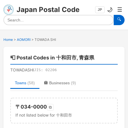
Japan Postal Code
🌙
☰
JP
🔍
Home
>
AOMORI
>
TOWADA SHI
📮
Postal Codes in 十和田市, 青森県
TOWADASHI
JIS:
02206
Towns
(
58
)
🏣
Businesses
(
9
)
〒
034-0000
⧉
If not listed below for 十和田市