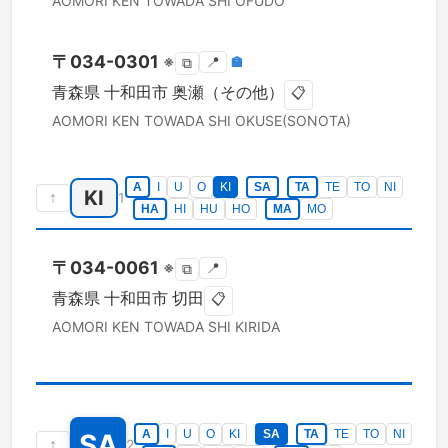
AOMORI KEN
TOWADA SHI
OFUDO
〒
034-0301
※
📍
🏣
⧉
青森県
十和田市
奥瀬（その他）
📋
AOMORI KEN
TOWADA SHI
OKUSE(SONOTA)
A
I
U
O
KI
SA
TA
TE
TO
NI
KI
↑
1
HA
HI
HU
HO
MA
MO
〒
034-0061
※
📍
⧉
青森県
十和田市
切田
📋
AOMORI KEN
TOWADA SHI
KIRIDA
A
I
U
O
KI
SA
TA
TE
TO
NI
SA
↑
2