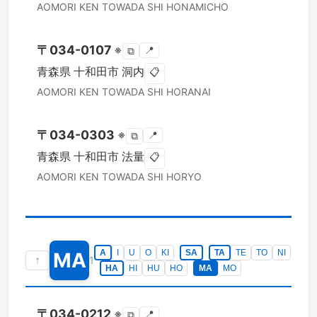
AOMORI KEN
TOWADA SHI
HONAMICHO
〒
034-0107
※
📍
⧉
青森県
十和田市
洞内
📋
AOMORI KEN
TOWADA SHI
HORANAI
〒
034-0303
※
📍
⧉
青森県
十和田市
法量
📋
AOMORI KEN
TOWADA SHI
HORYO
A
I
U
O
KI
SA
TA
TE
TO
NI
MA
↑
1
HA
HI
HU
HO
MA
MO
〒
034-0212
※
📍
⧉