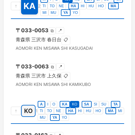
KA
↑
2
TI
TO
NE
HA
HI
HU
HO
MA
MI
MU
YA
YO
〒
033-0053
📍
⧉
青森県
三沢市
春日台
📋
AOMORI KEN
MISAWA SHI
KASUGADAI
〒
033-0063
📍
⧉
青森県
三沢市
上久保
📋
AOMORI KEN
MISAWA SHI
KAMIKUBO
A
I
O
KA
KO
SA
SI
SU
TA
KO
↑
1
TI
TO
NE
HA
HI
HU
HO
MA
MI
MU
YA
YO