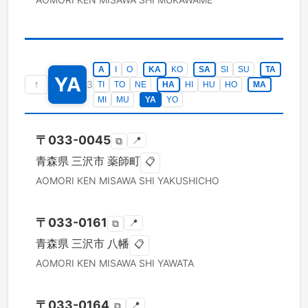
A
I
O
KA
KO
SA
SI
SU
TA
YA
↑
3
TI
TO
NE
HA
HI
HU
HO
MA
MI
MU
YA
YO
〒
033-0045
📍
⧉
青森県
三沢市
薬師町
📋
AOMORI KEN
MISAWA SHI
YAKUSHICHO
〒
033-0161
📍
⧉
青森県
三沢市
八幡
📋
AOMORI KEN
MISAWA SHI
YAWATA
〒
033-0164
📍
⧉