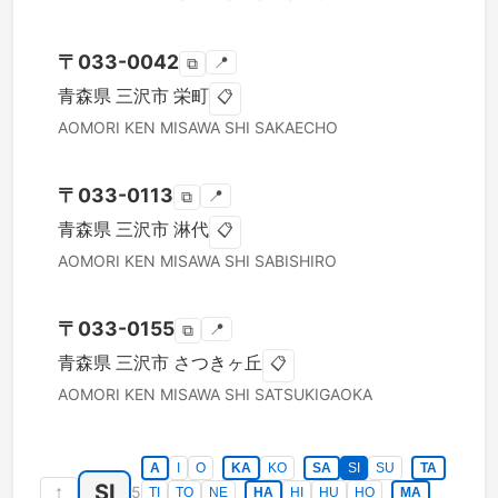
〒
033-0042
📍
⧉
青森県
三沢市
栄町
📋
AOMORI KEN
MISAWA SHI
SAKAECHO
〒
033-0113
📍
⧉
青森県
三沢市
淋代
📋
AOMORI KEN
MISAWA SHI
SABISHIRO
〒
033-0155
📍
⧉
青森県
三沢市
さつきヶ丘
📋
AOMORI KEN
MISAWA SHI
SATSUKIGAOKA
A
I
O
KA
KO
SA
SI
SU
TA
SI
↑
5
TI
TO
NE
HA
HI
HU
HO
MA