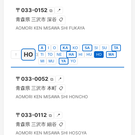
〒
033-0152
📍
⧉
青森県
三沢市
深谷
📋
AOMORI KEN
MISAWA SHI
FUKAYA
A
I
O
KA
KO
SA
SI
SU
TA
HO
↑
3
TI
TO
NE
HA
HI
HU
HO
MA
MI
MU
YA
YO
〒
033-0052
📍
⧉
青森県
三沢市
本町
📋
AOMORI KEN
MISAWA SHI
HONCHO
〒
033-0112
📍
⧉
青森県
三沢市
細谷
📋
AOMORI KEN
MISAWA SHI
HOSOYA