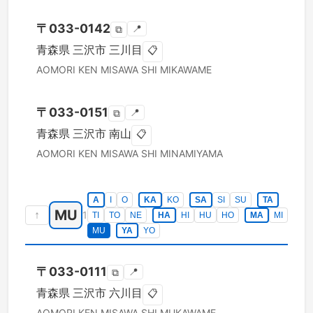
〒
033-0142
📍
⧉
青森県
三沢市
三川目
📋
AOMORI KEN
MISAWA SHI
MIKAWAME
〒
033-0151
📍
⧉
青森県
三沢市
南山
📋
AOMORI KEN
MISAWA SHI
MINAMIYAMA
A
I
O
KA
KO
SA
SI
SU
TA
MU
↑
1
TI
TO
NE
HA
HI
HU
HO
MA
MI
MU
YA
YO
〒
033-0111
📍
⧉
青森県
三沢市
六川目
📋
AOMORI KEN
MISAWA SHI
MUKAWAME