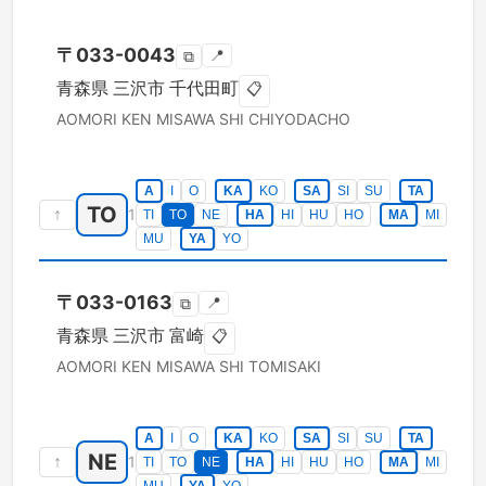
〒
033-0043
📍
⧉
青森県
三沢市
千代田町
📋
AOMORI KEN
MISAWA SHI
CHIYODACHO
A
I
O
KA
KO
SA
SI
SU
TA
TO
↑
1
TI
TO
NE
HA
HI
HU
HO
MA
MI
MU
YA
YO
〒
033-0163
📍
⧉
青森県
三沢市
富崎
📋
AOMORI KEN
MISAWA SHI
TOMISAKI
A
I
O
KA
KO
SA
SI
SU
TA
NE
↑
1
TI
TO
NE
HA
HI
HU
HO
MA
MI