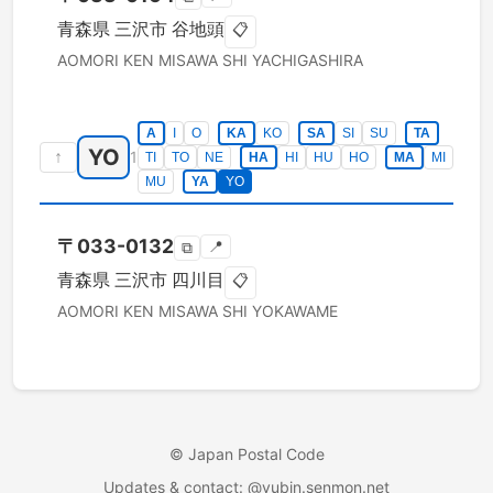
青森県
三沢市
谷地頭
📋
AOMORI KEN
MISAWA SHI
YACHIGASHIRA
A
I
O
KA
KO
SA
SI
SU
TA
YO
↑
1
TI
TO
NE
HA
HI
HU
HO
MA
MI
MU
YA
YO
〒
033-0132
📍
⧉
青森県
三沢市
四川目
📋
AOMORI KEN
MISAWA SHI
YOKAWAME
©
Japan Postal Code
Updates & contact
: @yubin.senmon.net