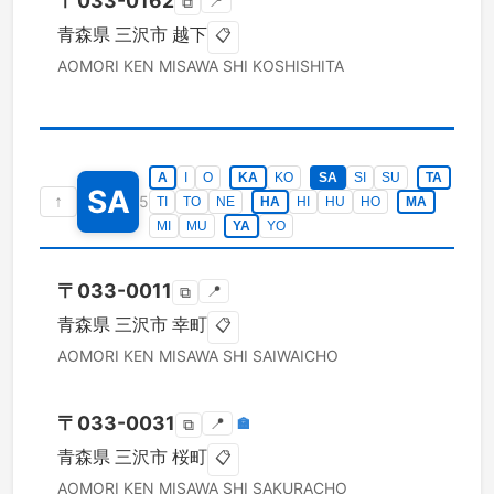
〒
033-0162
📍
⧉
青森県
三沢市
越下
📋
AOMORI KEN
MISAWA SHI
KOSHISHITA
A
I
O
KA
KO
SA
SI
SU
TA
SA
↑
5
TI
TO
NE
HA
HI
HU
HO
MA
MI
MU
YA
YO
〒
033-0011
📍
⧉
青森県
三沢市
幸町
📋
AOMORI KEN
MISAWA SHI
SAIWAICHO
〒
033-0031
📍
🏣
⧉
青森県
三沢市
桜町
📋
AOMORI KEN
MISAWA SHI
SAKURACHO