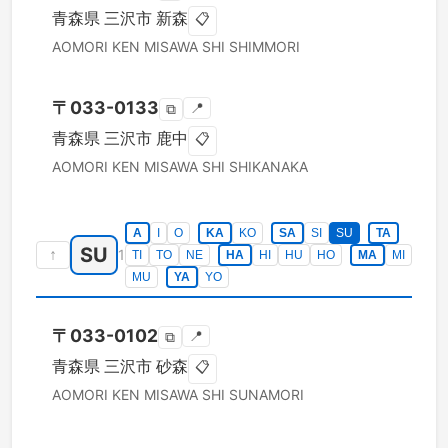
青森県
三沢市
新森
📋
AOMORI KEN
MISAWA SHI
SHIMMORI
〒
033-0133
📍
⧉
青森県
三沢市
鹿中
📋
AOMORI KEN
MISAWA SHI
SHIKANAKA
A
I
O
KA
KO
SA
SI
SU
TA
SU
↑
1
TI
TO
NE
HA
HI
HU
HO
MA
MI
MU
YA
YO
〒
033-0102
📍
⧉
青森県
三沢市
砂森
📋
AOMORI KEN
MISAWA SHI
SUNAMORI