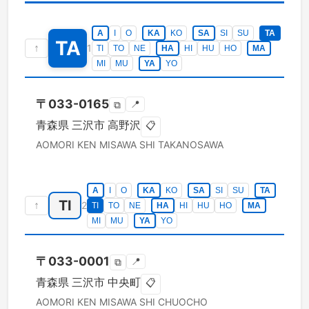
A
I
O
KA
KO
SA
SI
SU
TA
TA
↑
1
TI
TO
NE
HA
HI
HU
HO
MA
MI
MU
YA
YO
〒
033-0165
📍
⧉
青森県
三沢市
高野沢
📋
AOMORI KEN
MISAWA SHI
TAKANOSAWA
A
I
O
KA
KO
SA
SI
SU
TA
TI
↑
2
TI
TO
NE
HA
HI
HU
HO
MA
MI
MU
YA
YO
〒
033-0001
📍
⧉
青森県
三沢市
中央町
📋
AOMORI KEN
MISAWA SHI
CHUOCHO