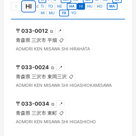
HI
↑
4
TI
TO
NE
HA
HI
HU
HO
MA
MI
MU
YA
YO
〒
033-0012
📍
⧉
青森県
三沢市
平畑
📋
AOMORI KEN
MISAWA SHI
HIRAHATA
〒
033-0024
📍
⧉
青森県
三沢市
東岡三沢
📋
AOMORI KEN
MISAWA SHI
HIGASHIOKAMISAWA
〒
033-0034
📍
⧉
青森県
三沢市
東町
📋
AOMORI KEN
MISAWA SHI
HIGASHICHO