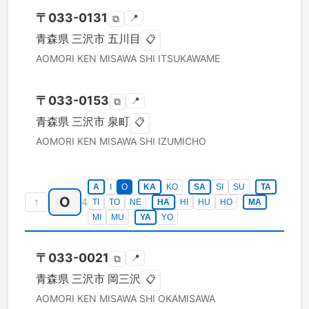
〒
033-0131
📍
⧉
青森県
三沢市
五川目
📋
AOMORI KEN
MISAWA SHI
ITSUKAWAME
〒
033-0153
📍
⧉
青森県
三沢市
泉町
📋
AOMORI KEN
MISAWA SHI
IZUMICHO
A
I
O
KA
KO
SA
SI
SU
TA
O
↑
4
TI
TO
NE
HA
HI
HU
HO
MA
MI
MU
YA
YO
〒
033-0021
📍
⧉
青森県
三沢市
岡三沢
📋
AOMORI KEN
MISAWA SHI
OKAMISAWA