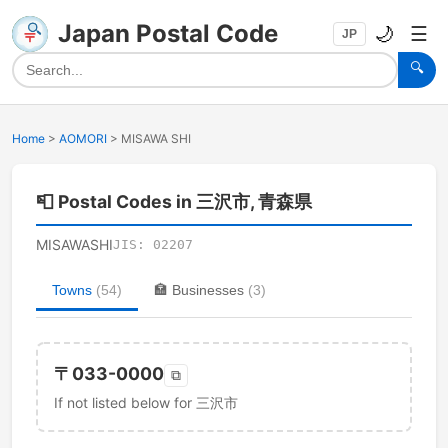
Japan Postal Code
🌙
☰
JP
🔍
Home
>
AOMORI
>
MISAWA SHI
📮
Postal Codes in 三沢市, 青森県
MISAWASHI
JIS:
02207
Towns
(
54
)
🏣
Businesses
(
3
)
〒
033-0000
⧉
If not listed below for 三沢市