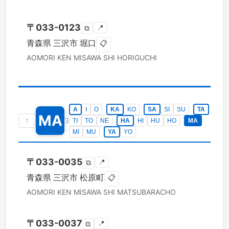
〒
033-0123
📍
⧉
青森県
三沢市
堀口
📋
AOMORI KEN
MISAWA SHI
HORIGUCHI
A
I
O
KA
KO
SA
SI
SU
TA
MA
↑
3
TI
TO
NE
HA
HI
HU
HO
MA
MI
MU
YA
YO
〒
033-0035
📍
⧉
青森県
三沢市
松原町
📋
AOMORI KEN
MISAWA SHI
MATSUBARACHO
〒
033-0037
📍
⧉