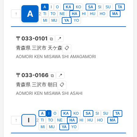
A
I
O
KA
KO
SA
SI
SU
TA
A
↑
2
TI
TO
NE
HA
HI
HU
HO
MA
MI
MU
YA
YO
〒
033-0101
📍
⧉
青森県
三沢市
天ケ森
📋
AOMORI KEN
MISAWA SHI
AMAGAMORI
〒
033-0166
📍
⧉
青森県
三沢市
朝日
📋
AOMORI KEN
MISAWA SHI
ASAHI
A
I
O
KA
KO
SA
SI
SU
TA
I
↑
2
TI
TO
NE
HA
HI
HU
HO
MA
MI
MU
YA
YO