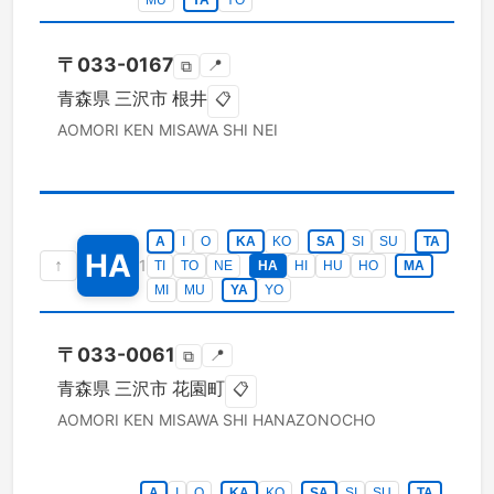
MU
YA
YO
〒
033-0167
📍
⧉
青森県
三沢市
根井
📋
AOMORI KEN
MISAWA SHI
NEI
A
I
O
KA
KO
SA
SI
SU
TA
HA
↑
1
TI
TO
NE
HA
HI
HU
HO
MA
MI
MU
YA
YO
〒
033-0061
📍
⧉
青森県
三沢市
花園町
📋
AOMORI KEN
MISAWA SHI
HANAZONOCHO
A
I
O
KA
KO
SA
SI
SU
TA