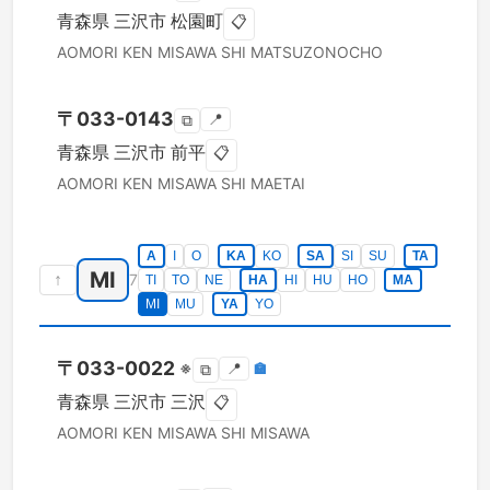
青森県
三沢市
松園町
📋
AOMORI KEN
MISAWA SHI
MATSUZONOCHO
〒
033-0143
📍
⧉
青森県
三沢市
前平
📋
AOMORI KEN
MISAWA SHI
MAETAI
A
I
O
KA
KO
SA
SI
SU
TA
MI
↑
7
TI
TO
NE
HA
HI
HU
HO
MA
MI
MU
YA
YO
〒
033-0022
※
📍
🏣
⧉
青森県
三沢市
三沢
📋
AOMORI KEN
MISAWA SHI
MISAWA