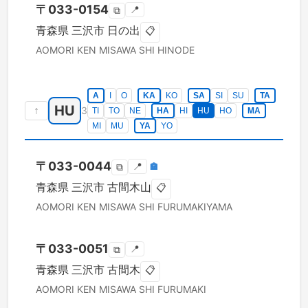
〒
033-0154
📍
⧉
青森県
三沢市
日の出
📋
AOMORI KEN
MISAWA SHI
HINODE
A
I
O
KA
KO
SA
SI
SU
TA
HU
↑
3
TI
TO
NE
HA
HI
HU
HO
MA
MI
MU
YA
YO
〒
033-0044
📍
🏣
⧉
青森県
三沢市
古間木山
📋
AOMORI KEN
MISAWA SHI
FURUMAKIYAMA
〒
033-0051
📍
⧉
青森県
三沢市
古間木
📋
AOMORI KEN
MISAWA SHI
FURUMAKI