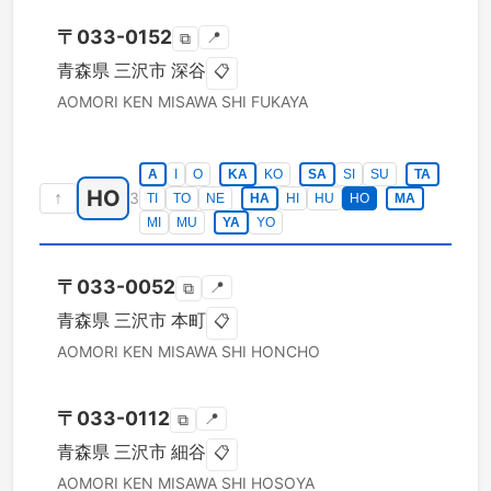
〒
033-0152
📍
⧉
青森県
三沢市
深谷
📋
AOMORI KEN
MISAWA SHI
FUKAYA
A
I
O
KA
KO
SA
SI
SU
TA
HO
↑
3
TI
TO
NE
HA
HI
HU
HO
MA
MI
MU
YA
YO
〒
033-0052
📍
⧉
青森県
三沢市
本町
📋
AOMORI KEN
MISAWA SHI
HONCHO
〒
033-0112
📍
⧉
青森県
三沢市
細谷
📋
AOMORI KEN
MISAWA SHI
HOSOYA