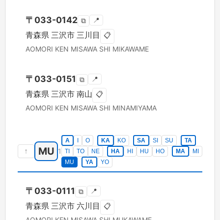
〒
033-0142
📍
⧉
青森県
三沢市
三川目
📋
AOMORI KEN
MISAWA SHI
MIKAWAME
〒
033-0151
📍
⧉
青森県
三沢市
南山
📋
AOMORI KEN
MISAWA SHI
MINAMIYAMA
A
I
O
KA
KO
SA
SI
SU
TA
MU
↑
1
TI
TO
NE
HA
HI
HU
HO
MA
MI
MU
YA
YO
〒
033-0111
📍
⧉
青森県
三沢市
六川目
📋
AOMORI KEN
MISAWA SHI
MUKAWAME