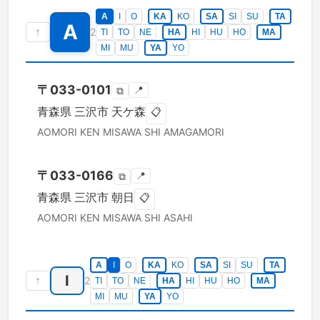
A
I
O
KA
KO
SA
SI
SU
TA
A
↑
2
TI
TO
NE
HA
HI
HU
HO
MA
MI
MU
YA
YO
〒
033-0101
📍
⧉
青森県
三沢市
天ケ森
📋
AOMORI KEN
MISAWA SHI
AMAGAMORI
〒
033-0166
📍
⧉
青森県
三沢市
朝日
📋
AOMORI KEN
MISAWA SHI
ASAHI
A
I
O
KA
KO
SA
SI
SU
TA
I
↑
2
TI
TO
NE
HA
HI
HU
HO
MA
MI
MU
YA
YO