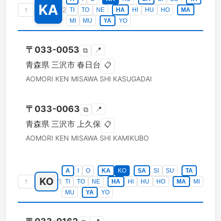
KA
↑
2
TI
TO
NE
HA
HI
HU
HO
MA
MI
MU
YA
YO
〒
033-0053
📍
⧉
青森県
三沢市
春日台
📋
AOMORI KEN
MISAWA SHI
KASUGADAI
〒
033-0063
📍
⧉
青森県
三沢市
上久保
📋
AOMORI KEN
MISAWA SHI
KAMIKUBO
A
I
O
KA
KO
SA
SI
SU
TA
KO
↑
1
TI
TO
NE
HA
HI
HU
HO
MA
MI
MU
YA
YO