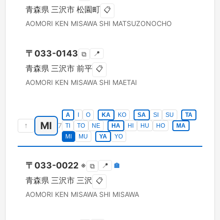
青森県
三沢市
松園町
📋
AOMORI KEN
MISAWA SHI
MATSUZONOCHO
〒
033-0143
📍
⧉
青森県
三沢市
前平
📋
AOMORI KEN
MISAWA SHI
MAETAI
A
I
O
KA
KO
SA
SI
SU
TA
MI
↑
7
TI
TO
NE
HA
HI
HU
HO
MA
MI
MU
YA
YO
〒
033-0022
※
📍
🏣
⧉
青森県
三沢市
三沢
📋
AOMORI KEN
MISAWA SHI
MISAWA