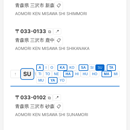
青森県
三沢市
新森
📋
AOMORI KEN
MISAWA SHI
SHIMMORI
〒
033-0133
📍
⧉
青森県
三沢市
鹿中
📋
AOMORI KEN
MISAWA SHI
SHIKANAKA
A
I
O
KA
KO
SA
SI
SU
TA
SU
↑
1
TI
TO
NE
HA
HI
HU
HO
MA
MI
MU
YA
YO
〒
033-0102
📍
⧉
青森県
三沢市
砂森
📋
AOMORI KEN
MISAWA SHI
SUNAMORI