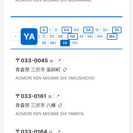
A
I
O
KA
KO
SA
SI
SU
TA
YA
↑
3
TI
TO
NE
HA
HI
HU
HO
MA
MI
MU
YA
YO
〒
033-0045
📍
⧉
青森県
三沢市
薬師町
📋
AOMORI KEN
MISAWA SHI
YAKUSHICHO
〒
033-0161
📍
⧉
青森県
三沢市
八幡
📋
AOMORI KEN
MISAWA SHI
YAWATA
〒
033-0164
📍
⧉