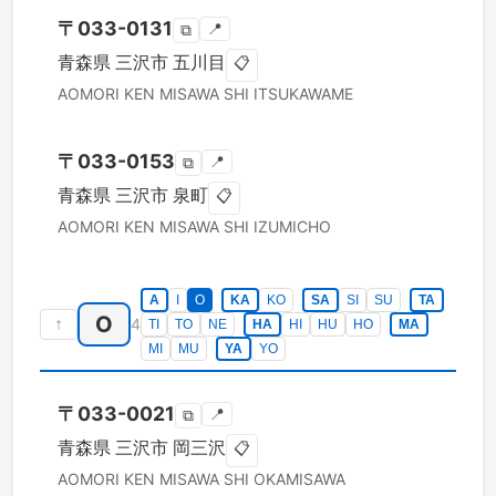
〒
033-0131
📍
⧉
青森県
三沢市
五川目
📋
AOMORI KEN
MISAWA SHI
ITSUKAWAME
〒
033-0153
📍
⧉
青森県
三沢市
泉町
📋
AOMORI KEN
MISAWA SHI
IZUMICHO
A
I
O
KA
KO
SA
SI
SU
TA
O
↑
4
TI
TO
NE
HA
HI
HU
HO
MA
MI
MU
YA
YO
〒
033-0021
📍
⧉
青森県
三沢市
岡三沢
📋
AOMORI KEN
MISAWA SHI
OKAMISAWA