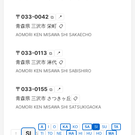
〒
033-0042
📍
⧉
青森県
三沢市
栄町
📋
AOMORI KEN
MISAWA SHI
SAKAECHO
〒
033-0113
📍
⧉
青森県
三沢市
淋代
📋
AOMORI KEN
MISAWA SHI
SABISHIRO
〒
033-0155
📍
⧉
青森県
三沢市
さつきヶ丘
📋
AOMORI KEN
MISAWA SHI
SATSUKIGAOKA
A
I
O
KA
KO
SA
SI
SU
TA
SI
↑
5
TI
TO
NE
HA
HI
HU
HO
MA