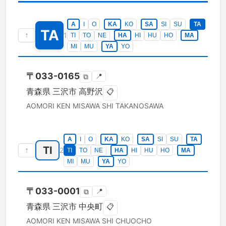
A
I
O
KA
KO
SA
SI
SU
TA
TA
↑
1
TI
TO
NE
HA
HI
HU
HO
MA
MI
MU
YA
YO
〒
033-0165
📍
⧉
青森県
三沢市
高野沢
📋
AOMORI KEN
MISAWA SHI
TAKANOSAWA
A
I
O
KA
KO
SA
SI
SU
TA
TI
↑
2
TI
TO
NE
HA
HI
HU
HO
MA
MI
MU
YA
YO
〒
033-0001
📍
⧉
青森県
三沢市
中央町
📋
AOMORI KEN
MISAWA SHI
CHUOCHO