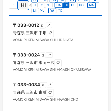
HI
↑
4
TI
TO
NE
HA
HI
HU
HO
MA
MI
MU
YA
YO
〒
033-0012
📍
⧉
青森県
三沢市
平畑
📋
AOMORI KEN
MISAWA SHI
HIRAHATA
〒
033-0024
📍
⧉
青森県
三沢市
東岡三沢
📋
AOMORI KEN
MISAWA SHI
HIGASHIOKAMISAWA
〒
033-0034
📍
⧉
青森県
三沢市
東町
📋
AOMORI KEN
MISAWA SHI
HIGASHICHO