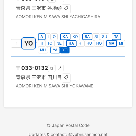
青森県
三沢市
谷地頭
📋
AOMORI KEN
MISAWA SHI
YACHIGASHIRA
A
I
O
KA
KO
SA
SI
SU
TA
YO
↑
1
TI
TO
NE
HA
HI
HU
HO
MA
MI
MU
YA
YO
〒
033-0132
📍
⧉
青森県
三沢市
四川目
📋
AOMORI KEN
MISAWA SHI
YOKAWAME
©
Japan Postal Code
Updates & contact
: @yubin.senmon.net