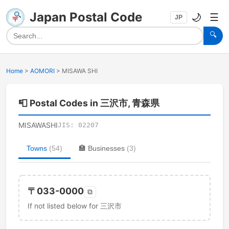
Japan Postal Code
🌙
☰
JP
🔍
Home
>
AOMORI
>
MISAWA SHI
📮
Postal Codes in 三沢市, 青森県
MISAWASHI
JIS:
02207
Towns
(
54
)
🏣
Businesses
(
3
)
〒
033-0000
⧉
If not listed below for 三沢市