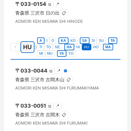
〒
033-0154
📍
⧉
青森県
三沢市
日の出
📋
AOMORI KEN
MISAWA SHI
HINODE
A
I
O
KA
KO
SA
SI
SU
TA
HU
↑
3
TI
TO
NE
HA
HI
HU
HO
MA
MI
MU
YA
YO
〒
033-0044
📍
🏣
⧉
青森県
三沢市
古間木山
📋
AOMORI KEN
MISAWA SHI
FURUMAKIYAMA
〒
033-0051
📍
⧉
青森県
三沢市
古間木
📋
AOMORI KEN
MISAWA SHI
FURUMAKI