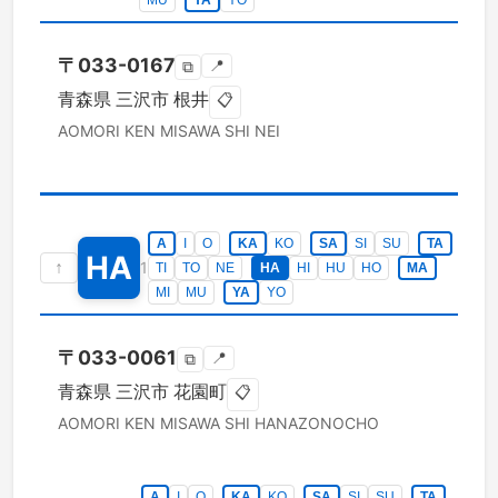
MU
YA
YO
〒
033-0167
📍
⧉
青森県
三沢市
根井
📋
AOMORI KEN
MISAWA SHI
NEI
A
I
O
KA
KO
SA
SI
SU
TA
HA
↑
1
TI
TO
NE
HA
HI
HU
HO
MA
MI
MU
YA
YO
〒
033-0061
📍
⧉
青森県
三沢市
花園町
📋
AOMORI KEN
MISAWA SHI
HANAZONOCHO
A
I
O
KA
KO
SA
SI
SU
TA