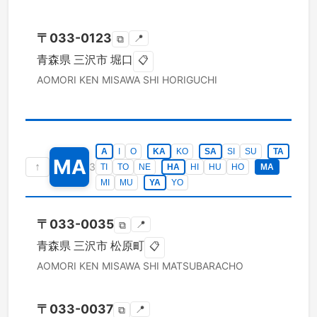
〒
033-0123
📍
⧉
青森県
三沢市
堀口
📋
AOMORI KEN
MISAWA SHI
HORIGUCHI
A
I
O
KA
KO
SA
SI
SU
TA
MA
↑
3
TI
TO
NE
HA
HI
HU
HO
MA
MI
MU
YA
YO
〒
033-0035
📍
⧉
青森県
三沢市
松原町
📋
AOMORI KEN
MISAWA SHI
MATSUBARACHO
〒
033-0037
📍
⧉