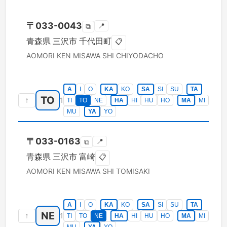
〒
033-0043
📍
⧉
青森県
三沢市
千代田町
📋
AOMORI KEN
MISAWA SHI
CHIYODACHO
A
I
O
KA
KO
SA
SI
SU
TA
TO
↑
1
TI
TO
NE
HA
HI
HU
HO
MA
MI
MU
YA
YO
〒
033-0163
📍
⧉
青森県
三沢市
富崎
📋
AOMORI KEN
MISAWA SHI
TOMISAKI
A
I
O
KA
KO
SA
SI
SU
TA
NE
↑
1
TI
TO
NE
HA
HI
HU
HO
MA
MI