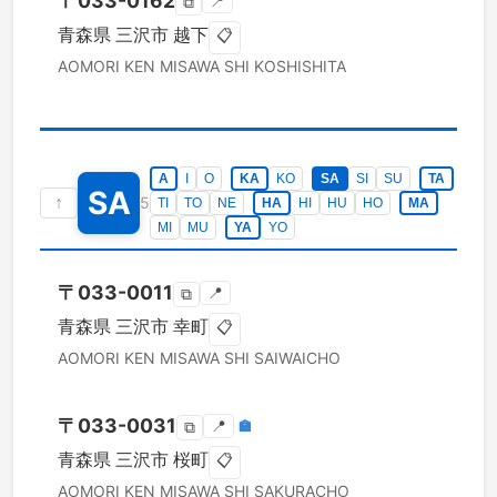
〒
033-0162
📍
⧉
青森県
三沢市
越下
📋
AOMORI KEN
MISAWA SHI
KOSHISHITA
A
I
O
KA
KO
SA
SI
SU
TA
SA
↑
5
TI
TO
NE
HA
HI
HU
HO
MA
MI
MU
YA
YO
〒
033-0011
📍
⧉
青森県
三沢市
幸町
📋
AOMORI KEN
MISAWA SHI
SAIWAICHO
〒
033-0031
📍
🏣
⧉
青森県
三沢市
桜町
📋
AOMORI KEN
MISAWA SHI
SAKURACHO