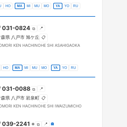
U
HO
MA
MI
MU
MO
YA
YO
RU
〒
031-0824
📍
⧉
青森県
八戸市
旭ケ丘
📋
OMORI KEN
HACHINOHE SHI
ASAHIGAOKA
HO
MA
MI
MU
MO
YA
YO
RU
〒
031-0088
📍
⧉
青森県
八戸市
岩泉町
📋
OMORI KEN
HACHINOHE SHI
IWAIZUMICHO
〒
039-2241
※
📍
🏣
⧉