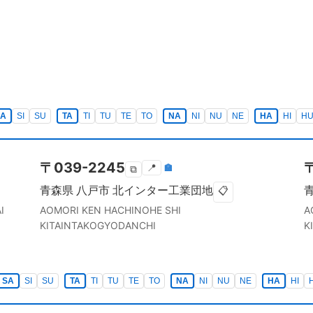
SA
SI
SU
TA
TI
TU
TE
TO
NA
NI
NU
NE
HA
HI
H
〒
039-2245
📍
🏣
⧉
青森県
八戸市
北インター工業団地
📋
I
AOMORI KEN
HACHINOHE SHI
A
KITAINTAKOGYODANCHI
K
SA
SI
SU
TA
TI
TU
TE
TO
NA
NI
NU
NE
HA
HI