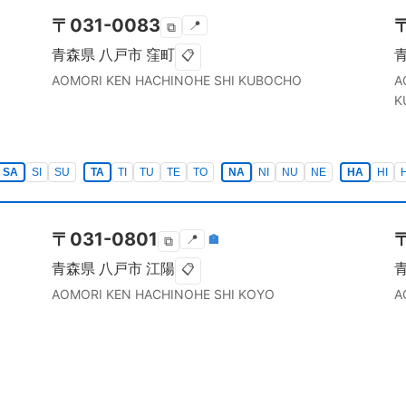
〒
031-0083
📍
⧉
青森県
八戸市
窪町
📋
AOMORI KEN
HACHINOHE SHI
KUBOCHO
A
K
SA
SI
SU
TA
TI
TU
TE
TO
NA
NI
NU
NE
HA
HI
〒
031-0801
📍
🏣
⧉
青森県
八戸市
江陽
📋
AOMORI KEN
HACHINOHE SHI
KOYO
A