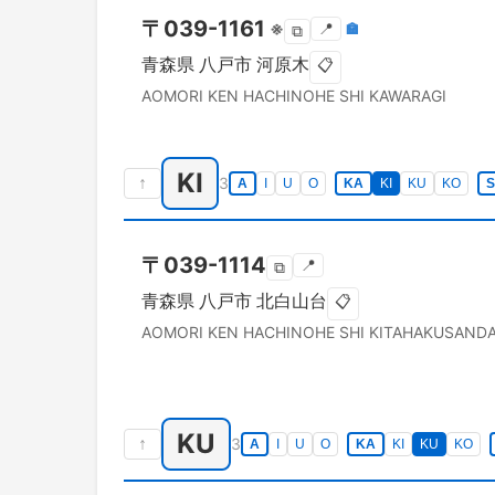
〒
039-1161
※
📍
🏣
⧉
青森県
八戸市
河原木
📋
AOMORI KEN
HACHINOHE SHI
KAWARAGI
KI
↑
3
A
I
U
O
KA
KI
KU
KO
〒
039-1114
📍
⧉
青森県
八戸市
北白山台
📋
AOMORI KEN
HACHINOHE SHI
KITAHAKUSANDA
KU
↑
3
A
I
U
O
KA
KI
KU
KO