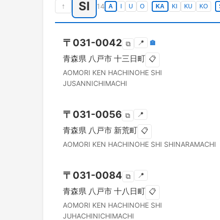
SI
↑
14
A
I
U
O
KA
KI
KU
KO
〒
031-0042
📍
🏣
⧉
青森県
八戸市
十三日町
📋
AOMORI KEN
HACHINOHE SHI
JUSANNICHIMACHI
〒
031-0056
📍
⧉
青森県
八戸市
新荒町
📋
AOMORI KEN
HACHINOHE SHI
SHINARAMACHI
〒
031-0084
📍
⧉
青森県
八戸市
十八日町
📋
AOMORI KEN
HACHINOHE SHI
JUHACHINICHIMACHI