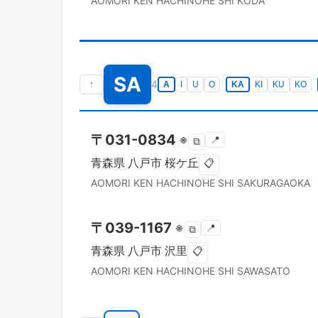
AOMORI KEN
HACHINOHE SHI
KODA
SA
↑
4
A
I
U
O
KA
KI
KU
KO
〒
031-0834
※
📍
⧉
青森県
八戸市
桜ケ丘
📋
AOMORI KEN
HACHINOHE SHI
SAKURAGAOKA
〒
039-1167
※
📍
⧉
青森県
八戸市
沢里
📋
AOMORI KEN
HACHINOHE SHI
SAWASATO