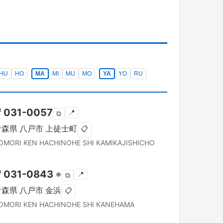
HU
HO
MA
MI
MU
MO
YA
YO
RU
〒
031-0057
📍
⧉
青森県
八戸市
上徒士町
📋
OMORI KEN
HACHINOHE SHI
KAMIKAJISHICHO
〒
031-0843
※
📍
⧉
青森県
八戸市
金浜
📋
OMORI KEN
HACHINOHE SHI
KANEHAMA