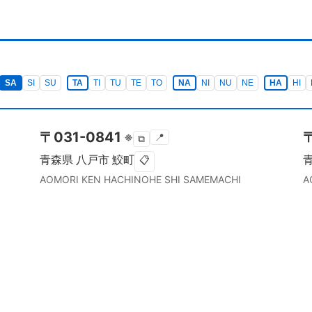
SA
SI
SU
TA
TI
TU
TE
TO
NA
NI
NU
NE
HA
HI
〒
031-0841
※
📍
⧉
青森県
八戸市
鮫町
📋
AOMORI KEN
HACHINOHE SHI
SAMEMACHI
A