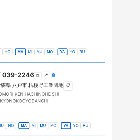
U
HO
MA
MI
MU
MO
YA
YO
RU
〒
039-2246
📍
🏣
⧉
青森県
八戸市
桔梗野工業団地
📋
OMORI KEN
HACHINOHE SHI
IKYONOKOGYODANCHI
HU
HO
MA
MI
MU
MO
YA
YO
RU