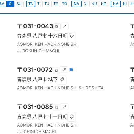
SA
SI
SU
TA
TI
TU
TE
TO
NA
NI
NU
NE
HA
HI
H
〒
031-0043
📍
⧉
青森県
八戸市
十六日町
📋
AOMORI KEN
HACHINOHE SHI
A
JUROKUNICHIMACHI
〒
031-0072
📍
🏣
⧉
青森県
八戸市
城下
📋
AOMORI KEN
HACHINOHE SHI
SHIROSHITA
A
〒
031-0085
📍
⧉
青森県
八戸市
十一日町
📋
AOMORI KEN
HACHINOHE SHI
A
JUICHINICHIMACHI