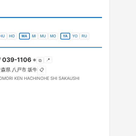
HU
HO
MA
MI
MU
MO
YA
YO
RU
〒
039-1106
※
📍
⧉
青森県
八戸市
坂牛
📋
OMORI KEN
HACHINOHE SHI
SAKAUSHI