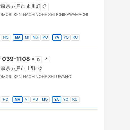
青森県
八戸市
市川町
📋
OMORI KEN
HACHINOHE SHI
ICHIKAWAMACHI
HO
MA
MI
MU
MO
YA
YO
RU
〒
039-1108
※
📍
⧉
青森県
八戸市
上野
📋
OMORI KEN
HACHINOHE SHI
UWANO
HO
MA
MI
MU
MO
YA
YO
RU