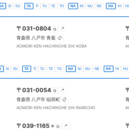
SA
SI
SU
TA
TI
TU
TE
TO
NA
NI
NU
NE
HA
HI
H
〒
031-0804
📍
⧉
青森県
八戸市
青葉
📋
AOMORI KEN
HACHINOHE SHI
AOBA
A
A
SI
SU
TA
TI
TU
TE
TO
NA
NI
NU
NE
HA
HI
HU
〒
031-0054
📍
⧉
青森県
八戸市
稲荷町
📋
AOMORI KEN
HACHINOHE SHI
INARICHO
A
〒
039-1165
※
📍
⧉