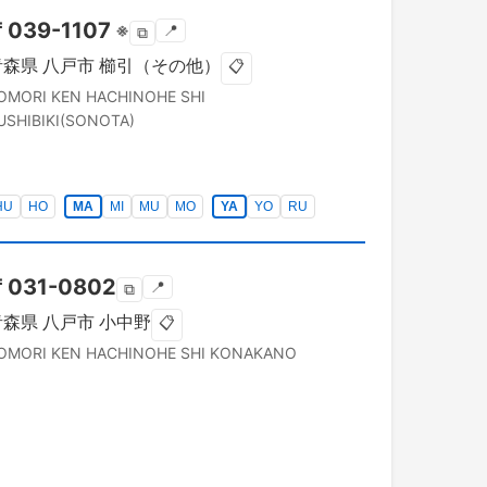
〒
039-1107
※
📍
⧉
青森県
八戸市
櫛引（その他）
📋
OMORI KEN
HACHINOHE SHI
USHIBIKI(SONOTA)
HU
HO
MA
MI
MU
MO
YA
YO
RU
〒
031-0802
📍
⧉
青森県
八戸市
小中野
📋
OMORI KEN
HACHINOHE SHI
KONAKANO