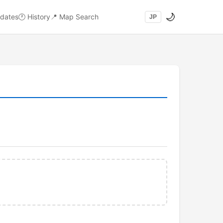
🌙
dates
🕐
History
📍
Map Search
JP