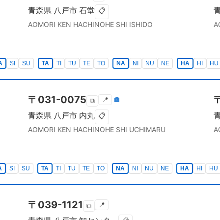
青森県
八戸市
石堂
📋
AOMORI KEN
HACHINOHE SHI
ISHIDO
A
A
SI
SU
TA
TI
TU
TE
TO
NA
NI
NU
NE
HA
HI
HU
〒
031-0075
📍
🏣
⧉
青森県
八戸市
内丸
📋
AOMORI KEN
HACHINOHE SHI
UCHIMARU
A
A
SI
SU
TA
TI
TU
TE
TO
NA
NI
NU
NE
HA
HI
HU
〒
039-1121
📍
⧉