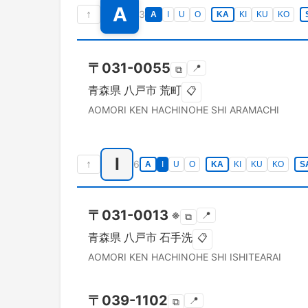
A
↑
3
A
I
U
O
KA
KI
KU
KO
〒
031-0055
📍
⧉
青森県
八戸市
荒町
📋
AOMORI KEN
HACHINOHE SHI
ARAMACHI
I
↑
6
A
I
U
O
KA
KI
KU
KO
S
〒
031-0013
※
📍
⧉
青森県
八戸市
石手洗
📋
AOMORI KEN
HACHINOHE SHI
ISHITEARAI
〒
039-1102
📍
⧉