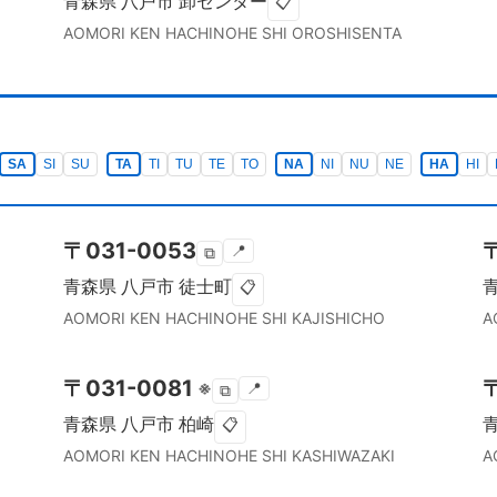
青森県
八戸市
卸センター
📋
AOMORI KEN
HACHINOHE SHI
OROSHISENTA
SA
SI
SU
TA
TI
TU
TE
TO
NA
NI
NU
NE
HA
HI
〒
031-0053
📍
⧉
青森県
八戸市
徒士町
📋
AOMORI KEN
HACHINOHE SHI
KAJISHICHO
A
〒
031-0081
※
📍
⧉
青森県
八戸市
柏崎
📋
AOMORI KEN
HACHINOHE SHI
KASHIWAZAKI
A