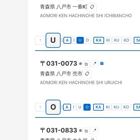
青森県
八戸市
一番町
📋
AOMORI KEN
HACHINOHE SHI
ICHIBANCHO
U
↑
3
A
I
U
O
KA
KI
KU
KO
S
〒
031-0073
※
📍
🏣
⧉
青森県
八戸市
売市
📋
AOMORI KEN
HACHINOHE SHI
URUICHI
O
↑
2
A
I
U
O
KA
KI
KU
KO
S
〒
031-0833
※
📍
⧉