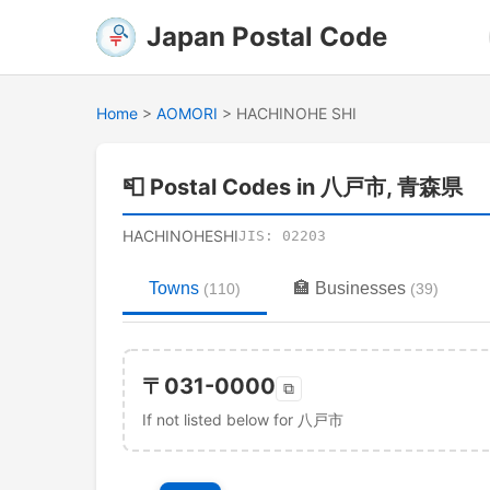
Japan Postal Code
Home
>
AOMORI
>
HACHINOHE SHI
📮
Postal Codes in 八戸市, 青森県
HACHINOHESHI
JIS:
02203
Towns
🏣
Businesses
(
110
)
(
39
)
〒
031-0000
⧉
If not listed below for 八戸市