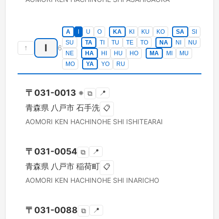
A
I
U
O
KA
KI
KU
KO
SA
SI
SU
TA
TI
TU
TE
TO
NA
NI
NU
I
↑
6
NE
HA
HI
HU
HO
MA
MI
MU
MO
YA
YO
RU
〒
031-0013
※
📍
⧉
青森県
八戸市
石手洗
📋
AOMORI KEN
HACHINOHE SHI
ISHITEARAI
〒
031-0054
📍
⧉
青森県
八戸市
稲荷町
📋
AOMORI KEN
HACHINOHE SHI
INARICHO
〒
031-0088
📍
⧉