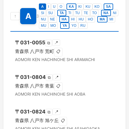
A
I
U
O
KA
KI
KU
KO
SA
SI
SU
TA
TI
TU
TE
TO
NA
NI
A
↑
3
NU
NE
HA
HI
HU
HO
MA
MI
MU
MO
YA
YO
RU
〒
031-0055
📍
⧉
青森県
八戸市
荒町
📋
AOMORI KEN
HACHINOHE SHI
ARAMACHI
〒
031-0804
📍
⧉
青森県
八戸市
青葉
📋
AOMORI KEN
HACHINOHE SHI
AOBA
〒
031-0824
📍
⧉
青森県
八戸市
旭ケ丘
📋
AOMORI KEN
HACHINOHE SHI
ASAHIGAOKA