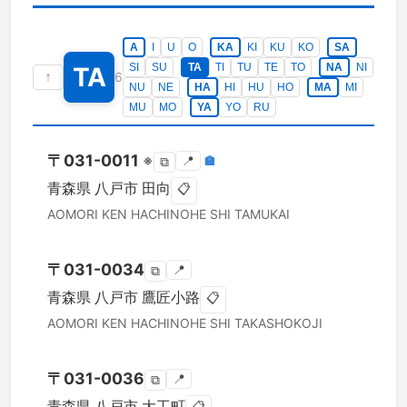
A
I
U
O
KA
KI
KU
KO
SA
SI
SU
TA
TI
TU
TE
TO
NA
NI
TA
↑
6
NU
NE
HA
HI
HU
HO
MA
MI
MU
MO
YA
YO
RU
〒
031-0011
※
📍
🏣
⧉
青森県
八戸市
田向
📋
AOMORI KEN
HACHINOHE SHI
TAMUKAI
〒
031-0034
📍
⧉
青森県
八戸市
鷹匠小路
📋
AOMORI KEN
HACHINOHE SHI
TAKASHOKOJI
〒
031-0036
📍
⧉
青森県
八戸市
大工町