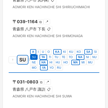
青森県
八戸市
尻内町
📋
AOMORI KEN
HACHINOHE SHI
SHIRIUCHIMACHI
〒
039-1164
📍
⧉
青森県
八戸市
下長
📋
AOMORI KEN
HACHINOHE SHI
SHIMONAGA
A
I
U
O
KA
KI
KU
KO
SA
SI
SU
TA
TI
TU
TE
TO
NA
NI
NU
SU
↑
1
NE
HA
HI
HU
HO
MA
MI
MU
MO
YA
YO
RU
〒
031-0803
📍
⧉
青森県
八戸市
諏訪
📋
AOMORI KEN
HACHINOHE SHI
SUWA