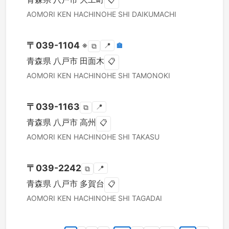
📋
AOMORI KEN
HACHINOHE SHI
DAIKUMACHI
〒
039-1104
※
📍
🏣
⧉
青森県
八戸市
田面木
📋
AOMORI KEN
HACHINOHE SHI
TAMONOKI
〒
039-1163
📍
⧉
青森県
八戸市
高州
📋
AOMORI KEN
HACHINOHE SHI
TAKASU
〒
039-2242
📍
⧉
青森県
八戸市
多賀台
📋
AOMORI KEN
HACHINOHE SHI
TAGADAI