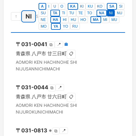
A
I
U
O
KA
KI
KU
KO
SA
SI
SU
TA
TI
TU
TE
TO
NA
NI
NU
NI
↑
5
NE
HA
HI
HU
HO
MA
MI
MU
MO
YA
YO
RU
〒
031-0041
📍
🏣
⧉
青森県
八戸市
廿三日町
📋
AOMORI KEN
HACHINOHE SHI
NIJUSANNICHIMACHI
〒
031-0044
📍
⧉
青森県
八戸市
廿六日町
📋
AOMORI KEN
HACHINOHE SHI
NIJUROKUNICHIMACHI
〒
031-0813
※
📍
⧉