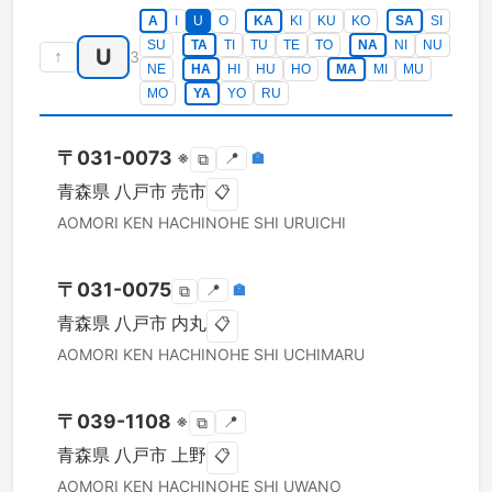
A
I
U
O
KA
KI
KU
KO
SA
SI
SU
TA
TI
TU
TE
TO
NA
NI
NU
U
↑
3
NE
HA
HI
HU
HO
MA
MI
MU
MO
YA
YO
RU
〒
031-0073
※
📍
🏣
⧉
青森県
八戸市
売市
📋
AOMORI KEN
HACHINOHE SHI
URUICHI
〒
031-0075
📍
🏣
⧉
青森県
八戸市
内丸
📋
AOMORI KEN
HACHINOHE SHI
UCHIMARU
〒
039-1108
※
📍
⧉
青森県
八戸市
上野
📋
AOMORI KEN
HACHINOHE SHI
UWANO