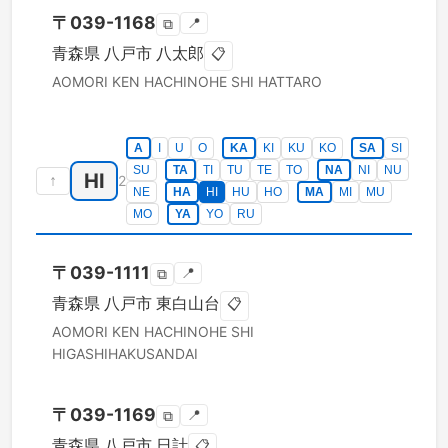
〒
039-1168
📍
⧉
青森県
八戸市
八太郎
📋
AOMORI KEN
HACHINOHE SHI
HATTARO
A
I
U
O
KA
KI
KU
KO
SA
SI
SU
TA
TI
TU
TE
TO
NA
NI
NU
HI
↑
2
NE
HA
HI
HU
HO
MA
MI
MU
MO
YA
YO
RU
〒
039-1111
📍
⧉
青森県
八戸市
東白山台
📋
AOMORI KEN
HACHINOHE SHI
HIGASHIHAKUSANDAI
〒
039-1169
📍
⧉
青森県
八戸市
日計
📋