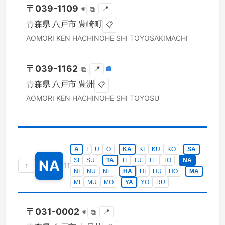
〒
039-1109
※
📍
⧉
青森県
八戸市
豊崎町
📋
AOMORI KEN
HACHINOHE SHI
TOYOSAKIMACHI
〒
039-1162
📍
🏣
⧉
青森県
八戸市
豊洲
📋
AOMORI KEN
HACHINOHE SHI
TOYOSU
A
I
U
O
KA
KI
KU
KO
SA
SI
SU
TA
TI
TU
TE
TO
NA
NA
↑
11
NI
NU
NE
HA
HI
HU
HO
MA
MI
MU
MO
YA
YO
RU
〒
031-0002
※
📍
⧉