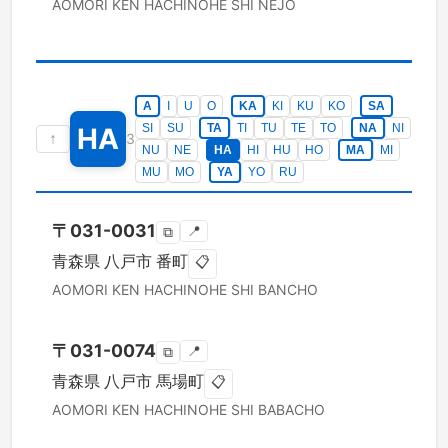
AOMORI KEN
HACHINOHE SHI
NEJO
A
I
U
O
KA
KI
KU
KO
SA
SI
SU
TA
TI
TU
TE
TO
NA
NI
HA
↑
3
NU
NE
HA
HI
HU
HO
MA
MI
MU
MO
YA
YO
RU
〒
031-0031
📍
⧉
青森県
八戸市
番町
📋
AOMORI KEN
HACHINOHE SHI
BANCHO
〒
031-0074
📍
⧉
青森県
八戸市
馬場町
📋
AOMORI KEN
HACHINOHE SHI
BABACHO