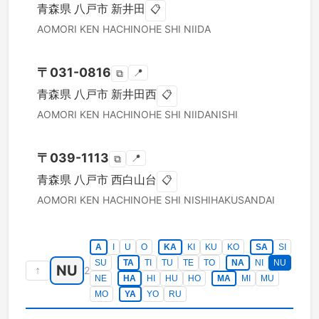
青森県
八戸市
新井田
📋
AOMORI KEN
HACHINOHE SHI
NIIDA
〒
031-0816
📍
⧉
青森県
八戸市
新井田西
📋
AOMORI KEN
HACHINOHE SHI
NIIDANISHI
〒
039-1113
📍
⧉
青森県
八戸市
西白山台
📋
AOMORI KEN
HACHINOHE SHI
NISHIHAKUSANDAI
A
I
U
O
KA
KI
KU
KO
SA
SI
SU
TA
TI
TU
TE
TO
NA
NI
NU
NU
↑
2
NE
HA
HI
HU
HO
MA
MI
MU
MO
YA
YO
RU