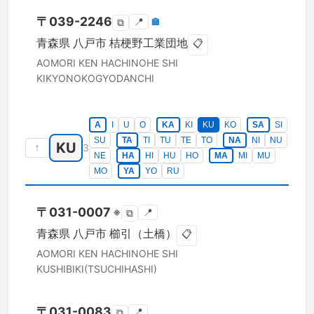
〒
039-2246
📍
🏣
⧉
青森県
八戸市
桔梗野工業団地
📋
AOMORI KEN
HACHINOHE SHI
KIKYONOKOGYODANCHI
A
I
U
O
KA
KI
KU
KO
SA
SI
SU
TA
TI
TU
TE
TO
NA
NI
NU
KU
↑
3
NE
HA
HI
HU
HO
MA
MI
MU
MO
YA
YO
RU
〒
031-0007
※
📍
⧉
青森県
八戸市
櫛引（土橋）
📋
AOMORI KEN
HACHINOHE SHI
KUSHIBIKI(TSUCHIHASHI)
〒
031-0083
📍
⧉