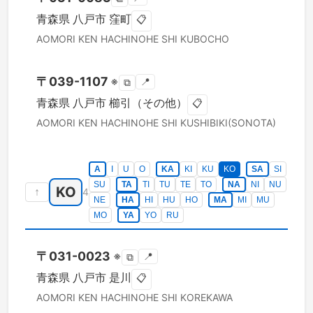
青森県
八戸市
窪町
📋
AOMORI KEN
HACHINOHE SHI
KUBOCHO
〒
039-1107
※
📍
⧉
青森県
八戸市
櫛引（その他）
📋
AOMORI KEN
HACHINOHE SHI
KUSHIBIKI(SONOTA)
A
I
U
O
KA
KI
KU
KO
SA
SI
SU
TA
TI
TU
TE
TO
NA
NI
NU
KO
↑
4
NE
HA
HI
HU
HO
MA
MI
MU
MO
YA
YO
RU
〒
031-0023
※
📍
⧉
青森県
八戸市
是川
📋
AOMORI KEN
HACHINOHE SHI
KOREKAWA