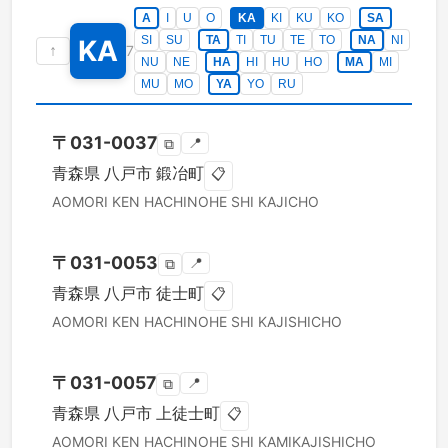
A
I
U
O
KA
KI
KU
KO
SA
SI
SU
TA
TI
TU
TE
TO
NA
NI
KA
↑
7
NU
NE
HA
HI
HU
HO
MA
MI
MU
MO
YA
YO
RU
〒
031-0037
📍
⧉
青森県
八戸市
鍛冶町
📋
AOMORI KEN
HACHINOHE SHI
KAJICHO
〒
031-0053
📍
⧉
青森県
八戸市
徒士町
📋
AOMORI KEN
HACHINOHE SHI
KAJISHICHO
〒
031-0057
📍
⧉
青森県
八戸市
上徒士町
📋
AOMORI KEN
HACHINOHE SHI
KAMIKAJISHICHO