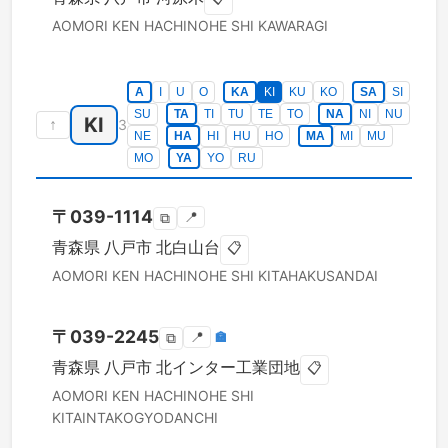
AOMORI KEN
HACHINOHE SHI
KAWARAGI
A
I
U
O
KA
KI
KU
KO
SA
SI
SU
TA
TI
TU
TE
TO
NA
NI
NU
KI
↑
3
NE
HA
HI
HU
HO
MA
MI
MU
MO
YA
YO
RU
〒
039-1114
📍
⧉
青森県
八戸市
北白山台
📋
AOMORI KEN
HACHINOHE SHI
KITAHAKUSANDAI
〒
039-2245
📍
🏣
⧉
青森県
八戸市
北インター工業団地
📋
AOMORI KEN
HACHINOHE SHI
KITAINTAKOGYODANCHI