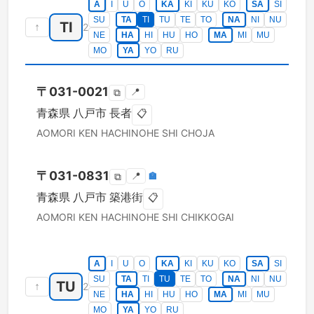
A
I
U
O
KA
KI
KU
KO
SA
SI
SU
TA
TI
TU
TE
TO
NA
NI
NU
TI
↑
2
NE
HA
HI
HU
HO
MA
MI
MU
MO
YA
YO
RU
〒
031-0021
📍
⧉
青森県
八戸市
長者
📋
AOMORI KEN
HACHINOHE SHI
CHOJA
〒
031-0831
📍
🏣
⧉
青森県
八戸市
築港街
📋
AOMORI KEN
HACHINOHE SHI
CHIKKOGAI
A
I
U
O
KA
KI
KU
KO
SA
SI
SU
TA
TI
TU
TE
TO
NA
NI
NU
TU
↑
2
NE
HA
HI
HU
HO
MA
MI
MU
MO
YA
YO
RU