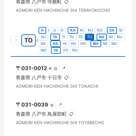
青森県
八戸市
寺横町
📋
AOMORI KEN
HACHINOHE SHI
TERAYOKOCHO
A
I
U
O
KA
KI
KU
KO
SA
SI
SU
TA
TI
TU
TE
TO
NA
NI
NU
TO
↑
4
NE
HA
HI
HU
HO
MA
MI
MU
MO
YA
YO
RU
〒
031-0012
※
📍
⧉
青森県
八戸市
十日市
📋
AOMORI KEN
HACHINOHE SHI
TOKAICHI
〒
031-0039
📍
⧉
青森県
八戸市
鳥屋部町
📋
AOMORI KEN
HACHINOHE SHI
TOYABECHO