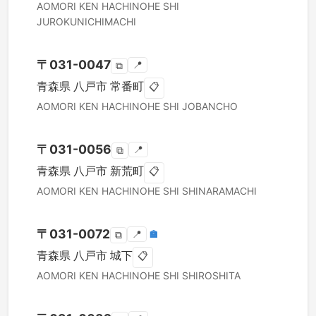
AOMORI KEN
HACHINOHE SHI
JUROKUNICHIMACHI
〒
031-0047
📍
⧉
青森県
八戸市
常番町
📋
AOMORI KEN
HACHINOHE SHI
JOBANCHO
〒
031-0056
📍
⧉
青森県
八戸市
新荒町
📋
AOMORI KEN
HACHINOHE SHI
SHINARAMACHI
〒
031-0072
📍
🏣
⧉
青森県
八戸市
城下
📋
AOMORI KEN
HACHINOHE SHI
SHIROSHITA