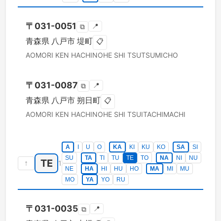
〒
031-0051
📍
⧉
青森県
八戸市
堤町
📋
AOMORI KEN
HACHINOHE SHI
TSUTSUMICHO
〒
031-0087
📍
⧉
青森県
八戸市
朔日町
📋
AOMORI KEN
HACHINOHE SHI
TSUITACHIMACHI
A
I
U
O
KA
KI
KU
KO
SA
SI
SU
TA
TI
TU
TE
TO
NA
NI
NU
TE
↑
1
NE
HA
HI
HU
HO
MA
MI
MU
MO
YA
YO
RU
〒
031-0035
📍
⧉