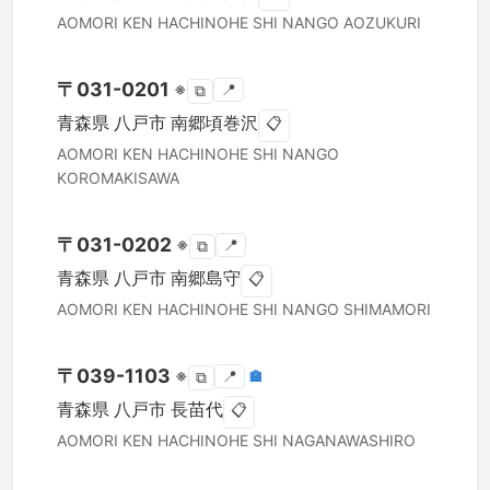
AOMORI KEN
HACHINOHE SHI
NANGO AOZUKURI
〒
031-0201
※
📍
⧉
青森県
八戸市
南郷頃巻沢
📋
AOMORI KEN
HACHINOHE SHI
NANGO
KOROMAKISAWA
〒
031-0202
※
📍
⧉
青森県
八戸市
南郷島守
📋
AOMORI KEN
HACHINOHE SHI
NANGO SHIMAMORI
〒
039-1103
※
📍
🏣
⧉
青森県
八戸市
長苗代
📋
AOMORI KEN
HACHINOHE SHI
NAGANAWASHIRO