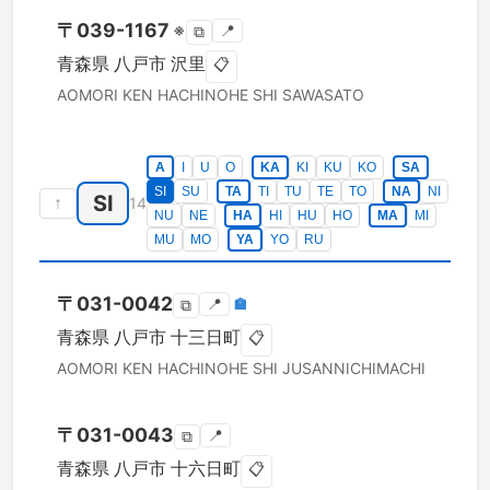
〒
039-1167
※
📍
⧉
青森県
八戸市
沢里
📋
AOMORI KEN
HACHINOHE SHI
SAWASATO
A
I
U
O
KA
KI
KU
KO
SA
SI
SU
TA
TI
TU
TE
TO
NA
NI
SI
↑
14
NU
NE
HA
HI
HU
HO
MA
MI
MU
MO
YA
YO
RU
〒
031-0042
📍
🏣
⧉
青森県
八戸市
十三日町
📋
AOMORI KEN
HACHINOHE SHI
JUSANNICHIMACHI
〒
031-0043
📍
⧉
青森県
八戸市
十六日町
📋