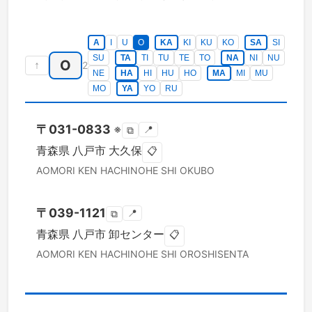
A
I
U
O
KA
KI
KU
KO
SA
SI
SU
TA
TI
TU
TE
TO
NA
NI
NU
O
↑
2
NE
HA
HI
HU
HO
MA
MI
MU
MO
YA
YO
RU
〒
031-0833
※
📍
⧉
青森県
八戸市
大久保
📋
AOMORI KEN
HACHINOHE SHI
OKUBO
〒
039-1121
📍
⧉
青森県
八戸市
卸センター
📋
AOMORI KEN
HACHINOHE SHI
OROSHISENTA