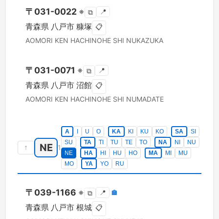
〒
031-0022
※
📍
⧉
青森県
八戸市
糠塚
📋
AOMORI KEN
HACHINOHE SHI
NUKAZUKA
〒
031-0071
※
📍
⧉
青森県
八戸市
沼館
📋
AOMORI KEN
HACHINOHE SHI
NUMADATE
A
I
U
O
KA
KI
KU
KO
SA
SI
SU
TA
TI
TU
TE
TO
NA
NI
NU
NE
↑
1
NE
HA
HI
HU
HO
MA
MI
MU
MO
YA
YO
RU
〒
039-1166
※
📍
🏣
⧉
青森県
八戸市
根城
📋