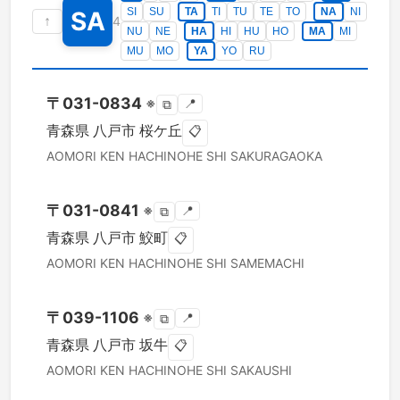
SI
SU
TA
TI
TU
TE
TO
NA
NI
SA
↑
4
NU
NE
HA
HI
HU
HO
MA
MI
MU
MO
YA
YO
RU
〒
031-0834
※
📍
⧉
青森県
八戸市
桜ケ丘
📋
AOMORI KEN
HACHINOHE SHI
SAKURAGAOKA
〒
031-0841
※
📍
⧉
青森県
八戸市
鮫町
📋
AOMORI KEN
HACHINOHE SHI
SAMEMACHI
〒
039-1106
※
📍
⧉
青森県
八戸市
坂牛
📋
AOMORI KEN
HACHINOHE SHI
SAKAUSHI