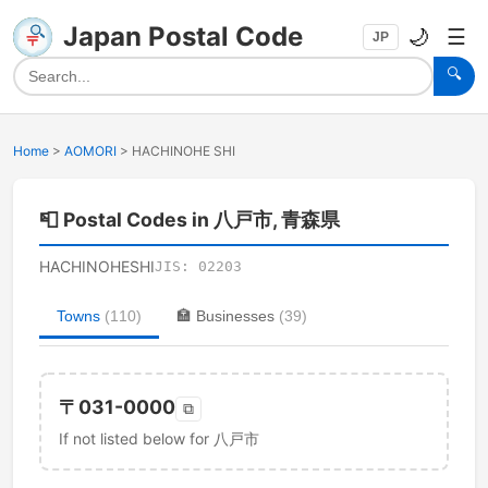
Japan Postal Code
🌙
☰
JP
🔍
Home
>
AOMORI
>
HACHINOHE SHI
📮
Postal Codes in 八戸市, 青森県
HACHINOHESHI
JIS:
02203
Towns
(
110
)
🏣
Businesses
(
39
)
〒
031-0000
⧉
If not listed below for 八戸市