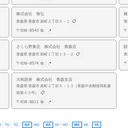
株式会社 角弘
株
📋
青森県
青森市
新町
２丁目５－１
青
〒
030-8543
⧉
〒
📍
さくら野東北 株式会社 青森店
財
📋
青森県
青森市
新町
１丁目１３－２
青
〒
030-8574
⧉
〒
📍
大和證券 株式会社 青森支店
青森県
青森市
新町
２丁目５－１３（青森中央郵便局私書
📋
箱第４３号）
〒
030-8611
⧉
📍
I
TU
TO
NA
NO
HA
HI
HO
MA
MI
YA