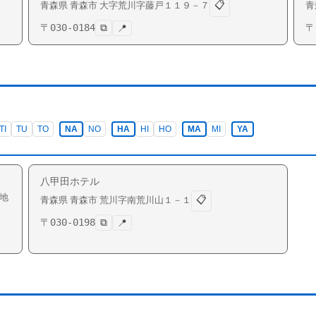
📋
青森県
青森市
大字荒川
字藤戸１１９－７
青
〒
030-0184
⧉
〒
📍
TI
TU
TO
NA
NO
HA
HI
HO
MA
MI
YA
八甲田ホテル
地
📋
青森県
青森市
荒川
字南荒川山１－１
〒
030-0198
⧉
📍