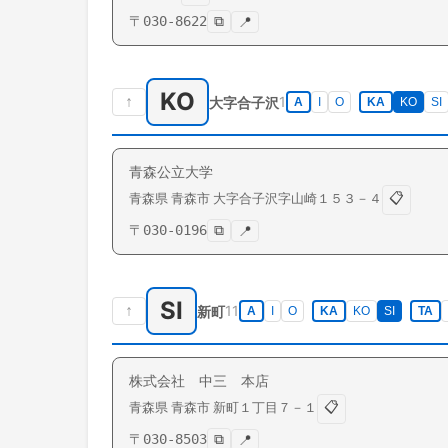
〒
030-8622
⧉
📍
KO
↑
1
大字合子沢
A
I
O
KA
KO
SI
青森公立大学
📋
青森県
青森市
大字合子沢
字山崎１５３－４
〒
030-0196
⧉
📍
SI
↑
11
新町
A
I
O
KA
KO
SI
TA
株式会社 中三 本店
📋
青森県
青森市
新町
１丁目７－１
〒
030-8503
⧉
📍