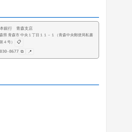
本銀行 青森支店
森県
青森市
中央
１丁目１１－１（青森中央郵便局私書
📋
第４号）
030-8677
⧉
📍