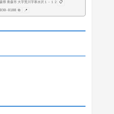
📋
森県
青森市
大字荒川
字寒水沢１－１２
030-0188
⧉
📍