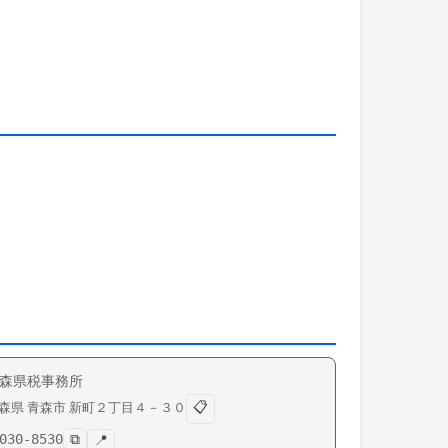
森県税事務所
📋
森県
青森市
新町
２丁目４－３０
030-8530
⧉
📍