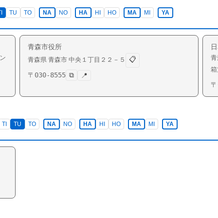
I
TU
TO
NA
NO
HA
HI
HO
MA
MI
YA
青森市役所
日
ン
青
📋
青森県
青森市
中央
１丁目２２－５
箱
〒
030-8555
⧉
📍
〒
TI
TU
TO
NA
NO
HA
HI
HO
MA
MI
YA