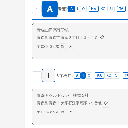
A
↑
2
青葉
A
I
O
KA
KO
SI
TA
青森山田高等学校
📋
青森県
青森市
青葉
３丁目１３－４０
〒
030-8520
⧉
📍
I
↑
2
大字石江
A
I
O
KA
KO
SI
T
青森ヤクルト販売 株式会社
📋
青森県
青森市
大字石江
字岡部６９番地
〒
038-8560
⧉
📍