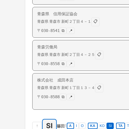
青森県 信用保証協会
📋
青森県
青森市
新町
２丁目４－１
〒
030-8541
⧉
📍
青森労働局
📋
青森県
青森市
新町
２丁目４－２５
〒
030-8558
⧉
📍
株式会社 成田本店
📋
青森県
青森市
新町
１丁目１３－４
〒
030-8588
⧉
📍
SI
↑
1
篠田
A
I
O
KA
KO
SI
TA
T