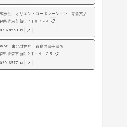
式会社 オリエントコーポレーション 青森支店
📋
森県
青森市
新町
２丁目２－４
030-8550
⧉
📍
務省 東北財務局 青森財務事務所
📋
森県
青森市
新町
２丁目４－２５
030-8577
⧉
📍