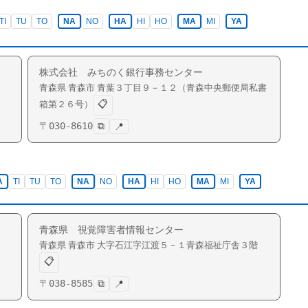
TI
TU
TO
NA
NO
HA
HI
HO
MA
MI
YA
株式会社 みちのく銀行事務センター
青森県
青森市
青葉
３丁目９－１２（青森中央郵便局私書
📋
箱第２６号）
〒
030-8610
⧉
📍
A
TI
TU
TO
NA
NO
HA
HI
HO
MA
MI
YA
青森県 視覚障害者情報センター
青森県
青森市
大字石江
字江渡５－１青森福祉庁舎３階
📋
〒
038-8585
⧉
📍