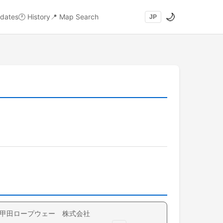
🌙
dates
🕐
History
📍
Map Search
JP
甲田ロープウェー 株式会社