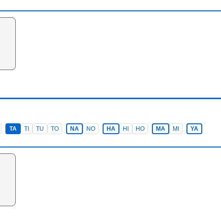
TA
TI
TU
TO
NA
NO
HA
HI
HO
MA
MI
YA