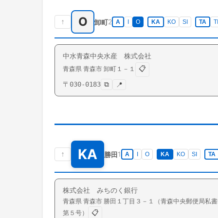
O
↑
2
卸町
A
I
O
KA
KO
SI
TA
T
中水青森中央水産 株式会社
📋
青森県
青森市
卸町
１－１
〒
030-0183
⧉
📍
KA
↑
1
勝田
A
I
O
KA
KO
SI
TA
株式会社 みちのく銀行
青森県
青森市
勝田
１丁目３－１（青森中央郵便局私書
📋
第５号）