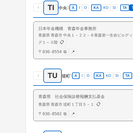
TI
↑
3
中央
A
I
O
KA
KO
SI
TA
T
日本年金機構 青森年金事務所
青森県
青森市
中央
１－２２－８青森第一生命ビルディ
📋
グ１～３階
〒
030-8554
⧉
📍
TU
↑
1
堤町
A
I
O
KA
KO
SI
TA
青森県 社会保険診療報酬支払基金
📋
青森県
青森市
堤町
１丁目５－１
〒
030-8502
⧉
📍