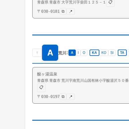
📋
青森県
青森市
大字荒川
字柴田１２５－１
〒
030-0181
⧉
📍
A
↑
2
荒川
A
I
O
KA
KO
SI
TA
酸ヶ湯温泉
青森県
青森市
荒川
字南荒川山国有林小字酸湯沢５０番
📋
〒
030-0197
⧉
📍