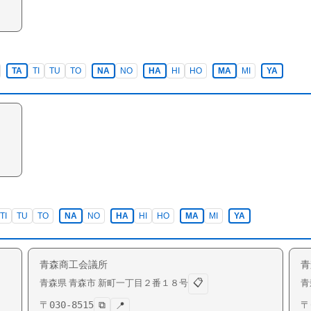
TA
TI
TU
TO
NA
NO
HA
HI
HO
MA
MI
YA
TI
TU
TO
NA
NO
HA
HI
HO
MA
MI
YA
青森商工会議所
青
📋
青森県
青森市
新町
一丁目２番１８号
青
〒
030-8515
⧉
〒
📍