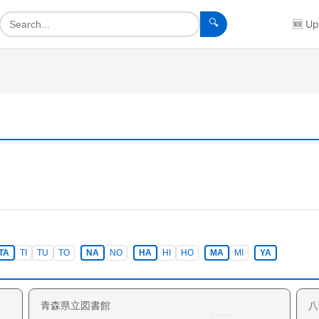
🔍
🆕
Up
TA
TI
TU
TO
NA
NO
HA
HI
HO
MA
MI
YA
青森県立図書館
八