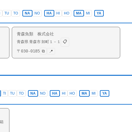
I
TU
TO
NA
NO
HA
HI
HO
MA
MI
YA
青森魚類 株式会社
📋
青森県
青森市
卸町
１－１
〒
030-0185
⧉
📍
TI
TU
TO
NA
NO
HA
HI
HO
MA
MI
YA
箱