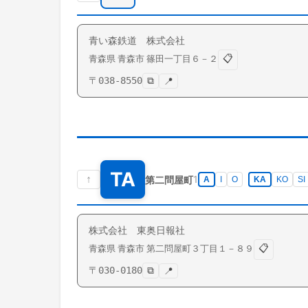
青い森鉄道 株式会社
📋
青森県
青森市
篠田
一丁目６－２
〒
038-8550
⧉
📍
TA
↑
1
第二問屋町
A
I
O
KA
KO
SI
株式会社 東奥日報社
📋
青森県
青森市
第二問屋町
３丁目１－８９
〒
030-0180
⧉
📍