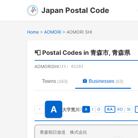
Japan Postal Code
Home
>
AOMORI
>
AOMORI SHI
📮
Postal Codes in 青森市, 青森県
AOMORISHI
JIS:
02201
Towns
🏣
Businesses
(
163
)
(
63
)
A
↑
3
大字荒川
A
I
O
KA
KO
SI
青森朝日放送 株式会社