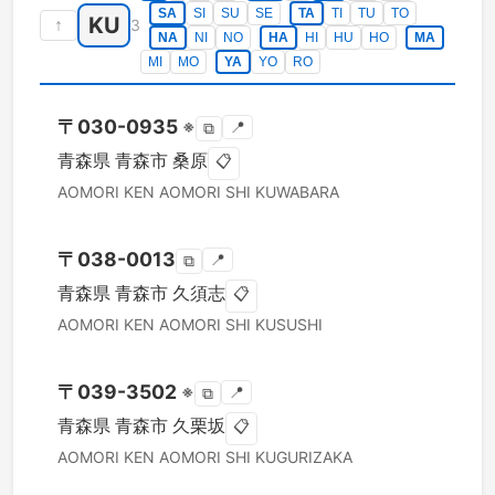
SA
SI
SU
SE
TA
TI
TU
TO
KU
↑
3
NA
NI
NO
HA
HI
HU
HO
MA
MI
MO
YA
YO
RO
〒
030-0935
※
📍
⧉
青森県
青森市
桑原
📋
AOMORI KEN
AOMORI SHI
KUWABARA
〒
038-0013
📍
⧉
青森県
青森市
久須志
📋
AOMORI KEN
AOMORI SHI
KUSUSHI
〒
039-3502
※
📍
⧉
青森県
青森市
久栗坂
📋
AOMORI KEN
AOMORI SHI
KUGURIZAKA