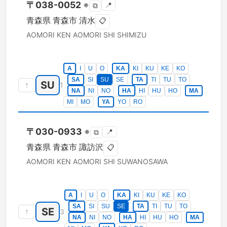
〒
038-0052
※
📍
⧉
青森県
青森市
清水
📋
AOMORI KEN
AOMORI SHI
SHIMIZU
A
I
U
O
KA
KI
KU
KE
KO
SA
SI
SU
SE
TA
TI
TU
TO
SU
↑
1
NA
NI
NO
HA
HI
HU
HO
MA
MI
MO
YA
YO
RO
〒
030-0933
※
📍
⧉
青森県
青森市
諏訪沢
📋
AOMORI KEN
AOMORI SHI
SUWANOSAWA
A
I
U
O
KA
KI
KU
KE
KO
SA
SI
SU
SE
TA
TI
TU
TO
SE
↑
3
NA
NI
NO
HA
HI
HU
HO
MA