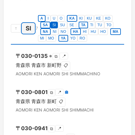
A
I
U
O
KA
KI
KU
KE
KO
SA
SI
SU
SE
TA
TI
TU
TO
SI
↑
7
NA
NI
NO
HA
HI
HU
HO
MA
MI
MO
YA
YO
RO
〒
030-0135
※
📍
⧉
青森県
青森市
新町野
📋
AOMORI KEN
AOMORI SHI
SHIMMACHINO
〒
030-0801
📍
🏣
⧉
青森県
青森市
新町
📋
AOMORI KEN
AOMORI SHI
SHIMMACHI
〒
030-0941
📍
⧉