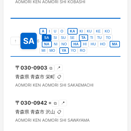
AOMORI KEN
AOMORI SHI
KOBASHI
A
I
U
O
KA
KI
KU
KE
KO
SA
SI
SU
SE
TA
TI
TU
TO
SA
↑
6
NA
NI
NO
HA
HI
HU
HO
MA
MI
MO
YA
YO
RO
〒
030-0903
📍
⧉
青森県
青森市
栄町
📋
AOMORI KEN
AOMORI SHI
SAKAEMACHI
〒
030-0942
※
📍
⧉
青森県
青森市
沢山
📋
AOMORI KEN
AOMORI SHI
SAWAYAMA