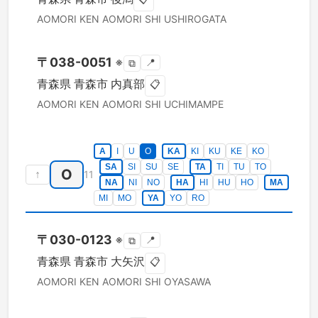
AOMORI KEN
AOMORI SHI
USHIROGATA
〒
038-0051
※
📍
⧉
青森県
青森市
内真部
📋
AOMORI KEN
AOMORI SHI
UCHIMAMPE
A
I
U
O
KA
KI
KU
KE
KO
SA
SI
SU
SE
TA
TI
TU
TO
O
↑
11
NA
NI
NO
HA
HI
HU
HO
MA
MI
MO
YA
YO
RO
〒
030-0123
※
📍
⧉
青森県
青森市
大矢沢
📋
AOMORI KEN
AOMORI SHI
OYASAWA