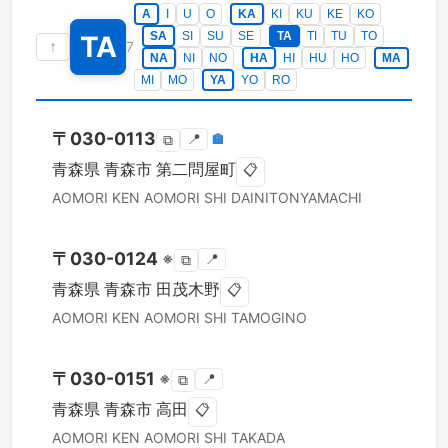
A
I
U
O
KA
KI
KU
KE
KO
SA
SI
SU
SE
TA
TI
TU
TO
TA
↑
7
NA
NI
NO
HA
HI
HU
HO
MA
MI
MO
YA
YO
RO
〒
030-0113
📍
🏣
⧉
青森県
青森市
第二問屋町
📋
AOMORI KEN
AOMORI SHI
DAINITONYAMACHI
〒
030-0124
※
📍
⧉
青森県
青森市
田茂木野
📋
AOMORI KEN
AOMORI SHI
TAMOGINO
〒
030-0151
※
📍
⧉
青森県
青森市
高田
📋
AOMORI KEN
AOMORI SHI
TAKADA