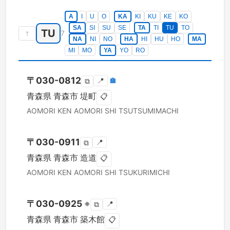
A
I
U
O
KA
KI
KU
KE
KO
SA
SI
SU
SE
TA
TI
TU
TO
TU
↑
7
NA
NI
NO
HA
HI
HU
HO
MA
MI
MO
YA
YO
RO
〒
030-0812
📍
🏣
⧉
青森県
青森市
堤町
📋
AOMORI KEN
AOMORI SHI
TSUTSUMIMACHI
〒
030-0911
📍
⧉
青森県
青森市
造道
📋
AOMORI KEN
AOMORI SHI
TSUKURIMICHI
〒
030-0925
※
📍
⧉
青森県
青森市
築木館
📋