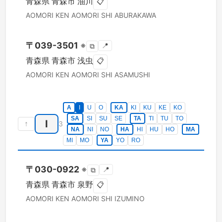
青森県
青森市
油川
📋
AOMORI KEN
AOMORI SHI
ABURAKAWA
〒
039-3501
※
📍
⧉
青森県
青森市
浅虫
📋
AOMORI KEN
AOMORI SHI
ASAMUSHI
A
I
U
O
KA
KI
KU
KE
KO
SA
SI
SU
SE
TA
TI
TU
TO
I
↑
3
NA
NI
NO
HA
HI
HU
HO
MA
MI
MO
YA
YO
RO
〒
030-0922
※
📍
⧉
青森県
青森市
泉野
📋
AOMORI KEN
AOMORI SHI
IZUMINO