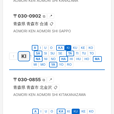
AOMORI KEN
AOMORI SHI
KANAZAWA
〒
030-0902
📍
⧉
青森県
青森市
合浦
📋
AOMORI KEN
AOMORI SHI
GAPPO
A
I
U
O
KA
KI
KU
KE
KO
SA
SI
SU
SE
TA
TI
TU
TO
KI
↑
1
NA
NI
NO
HA
HI
HU
HO
MA
MI
MO
YA
YO
RO
〒
030-0855
📍
⧉
青森県
青森市
北金沢
📋
AOMORI KEN
AOMORI SHI
KITAKANAZAWA
A
I
U
O
KA
KI
KU
KE
KO