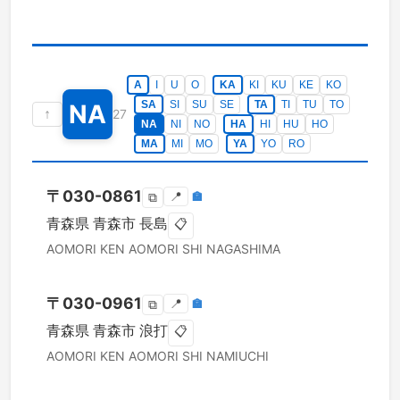
A
I
U
O
KA
KI
KU
KE
KO
SA
SI
SU
SE
TA
TI
TU
TO
NA
↑
27
NA
NI
NO
HA
HI
HU
HO
MA
MI
MO
YA
YO
RO
〒
030-0861
📍
🏣
⧉
青森県
青森市
長島
📋
AOMORI KEN
AOMORI SHI
NAGASHIMA
〒
030-0961
📍
🏣
⧉
青森県
青森市
浪打
📋
AOMORI KEN
AOMORI SHI
NAMIUCHI