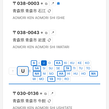
〒
038-0003
※
📍
🏣
⧉
青森県
青森市
石江
📋
AOMORI KEN
AOMORI SHI
ISHIE
〒
038-0043
※
📍
⧉
青森県
青森市
岩渡
📋
AOMORI KEN
AOMORI SHI
IWATARI
A
I
U
O
KA
KI
KU
KE
KO
SA
SI
SU
SE
TA
TI
TU
TO
U
↑
6
NA
NI
NO
HA
HI
HU
HO
MA
MI
MO
YA
YO
RO
〒
030-0136
※
📍
⧉
青森県
青森市
牛館
📋
AOMORI KEN
AOMORI SHI
USHITATE