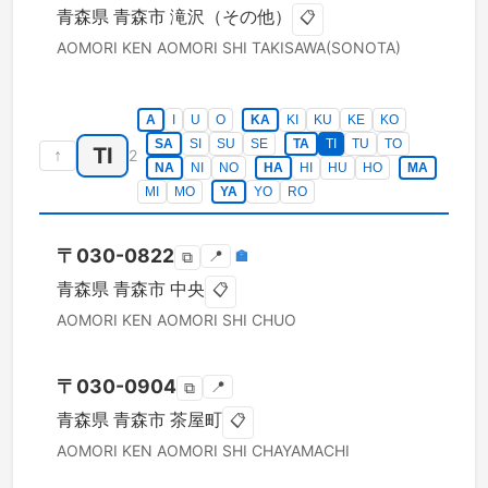
青森県
青森市
滝沢（その他）
📋
AOMORI KEN
AOMORI SHI
TAKISAWA(SONOTA)
A
I
U
O
KA
KI
KU
KE
KO
SA
SI
SU
SE
TA
TI
TU
TO
TI
↑
2
NA
NI
NO
HA
HI
HU
HO
MA
MI
MO
YA
YO
RO
〒
030-0822
📍
🏣
⧉
青森県
青森市
中央
📋
AOMORI KEN
AOMORI SHI
CHUO
〒
030-0904
📍
⧉
青森県
青森市
茶屋町
📋
AOMORI KEN
AOMORI SHI
CHAYAMACHI