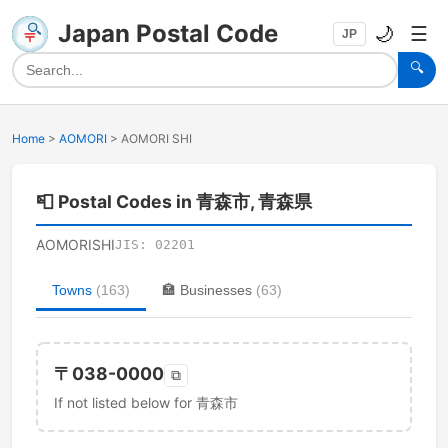
Japan Postal Code
🌙
☰
JP
🔍
Home
>
AOMORI
>
AOMORI SHI
📮
Postal Codes in 青森市, 青森県
AOMORISHI
JIS:
02201
Towns
(
163
)
🏣
Businesses
(
63
)
〒
038-0000
⧉
If not listed below for 青森市