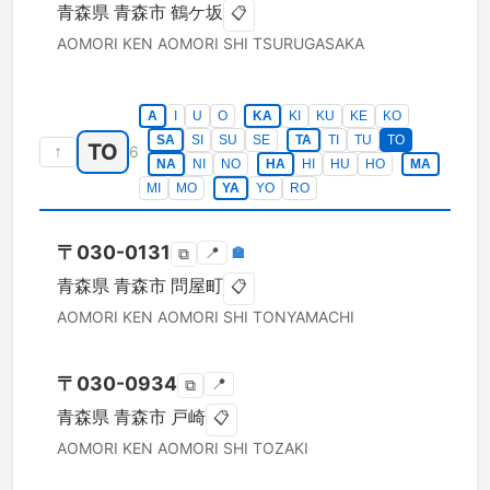
青森県
青森市
鶴ケ坂
📋
AOMORI KEN
AOMORI SHI
TSURUGASAKA
A
I
U
O
KA
KI
KU
KE
KO
SA
SI
SU
SE
TA
TI
TU
TO
TO
↑
6
NA
NI
NO
HA
HI
HU
HO
MA
MI
MO
YA
YO
RO
〒
030-0131
📍
🏣
⧉
青森県
青森市
問屋町
📋
AOMORI KEN
AOMORI SHI
TONYAMACHI
〒
030-0934
📍
⧉
青森県
青森市
戸崎
📋
AOMORI KEN
AOMORI SHI
TOZAKI