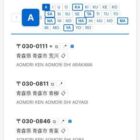
A
I
U
O
KA
KI
KU
KE
KO
SA
SI
SU
SE
TA
TI
TU
TO
A
↑
8
NA
NI
NO
HA
HI
HU
HO
MA
MI
MO
YA
YO
RO
〒
030-0111
※
📍
🏣
⧉
青森県
青森市
荒川
📋
AOMORI KEN
AOMORI SHI
ARAKAWA
〒
030-0811
📍
⧉
青森県
青森市
青柳
📋
AOMORI KEN
AOMORI SHI
AOYAGI
〒
030-0846
📍
🏣
⧉
青森県
青森市
青葉
📋
AOMORI KEN
AOMORI SHI
AOBA