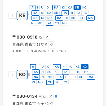
A
I
U
O
KA
KI
KU
KE
KO
SA
SI
SU
SE
TA
TI
TU
TO
KE
↑
1
NA
NI
NO
HA
HI
HU
HO
MA
MI
MO
YA
YO
RO
〒
030-0918
📍
⧉
青森県
青森市
けやき
📋
AOMORI KEN
AOMORI SHI
KEYAKI
A
I
U
O
KA
KI
KU
KE
KO
SA
SI
SU
SE
TA
TI
TU
TO
KO
↑
8
NA
NI
NO
HA
HI
HU
HO
MA
MI
MO
YA
YO
RO
〒
030-0134
※
📍
🏣
⧉
青森県
青森市
合子沢
📋