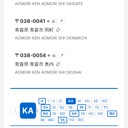
AOMORI KEN
AOMORI SHI
OKIDATE
〒
038-0041
※
📍
⧉
青森県
青森市
岡町
📋
AOMORI KEN
AOMORI SHI
OKAMACHI
〒
038-0054
※
📍
⧉
青森県
青森市
奥内
📋
AOMORI KEN
AOMORI SHI
OKUNAI
A
I
U
O
KA
KI
KU
KE
KO
SA
SI
SU
SE
TA
TI
TU
TO
KA
↑
5
NA
NI
NO
HA
HI
HU
HO
MA
MI
MO
YA
YO
RO