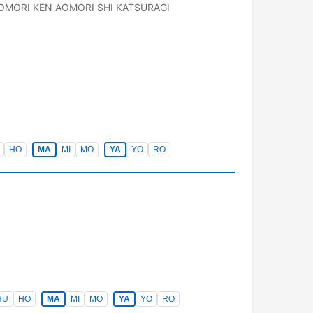
OMORI KEN
AOMORI SHI
KATSURAGI
HO
MA
MI
MO
YA
YO
RO
HU
HO
MA
MI
MO
YA
YO
RO