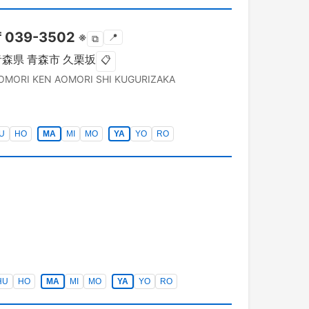
〒
039-3502
※
📍
⧉
青森県
青森市
久栗坂
📋
OMORI KEN
AOMORI SHI
KUGURIZAKA
U
HO
MA
MI
MO
YA
YO
RO
HU
HO
MA
MI
MO
YA
YO
RO