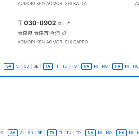
AOMORI KEN
AOMORI SHI
KATTA
A
〒
030-0902
📍
⧉
青森県
青森市
合浦
📋
AOMORI KEN
AOMORI SHI
GAPPO
SA
SI
SU
SE
TA
TI
TU
TO
NA
NI
NO
HA
HI
HU
KO
SA
SI
SU
SE
TA
TI
TU
TO
NA
NI
NO
HA
HI