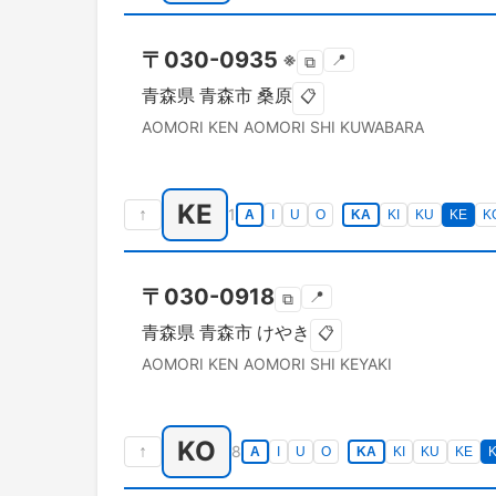
〒
030-0935
※
📍
⧉
青森県
青森市
桑原
📋
AOMORI KEN
AOMORI SHI
KUWABARA
KE
↑
1
A
I
U
O
KA
KI
KU
KE
K
〒
030-0918
📍
⧉
青森県
青森市
けやき
📋
AOMORI KEN
AOMORI SHI
KEYAKI
KO
↑
8
A
I
U
O
KA
KI
KU
KE