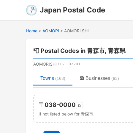
Japan Postal Code
Home
>
AOMORI
>
AOMORI SHI
📮
Postal Codes in 青森市, 青森県
AOMORISHI
JIS:
02201
Towns
🏣
Businesses
(
163
)
(
63
)
〒
038-0000
⧉
If not listed below for 青森市