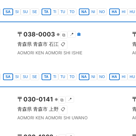
SA
SI
SU
SE
TA
TI
TU
TO
NA
NI
NO
HA
HI
HU
〒
038-0003
※
📍
🏣
⧉
青森県
青森市
石江
📋
AOMORI KEN
AOMORI SHI
ISHIE
A
SA
SI
SU
SE
TA
TI
TU
TO
NA
NI
NO
HA
HI
HU
〒
030-0141
※
📍
⧉
青森県
青森市
上野
📋
AOMORI KEN
AOMORI SHI
UWANO
A