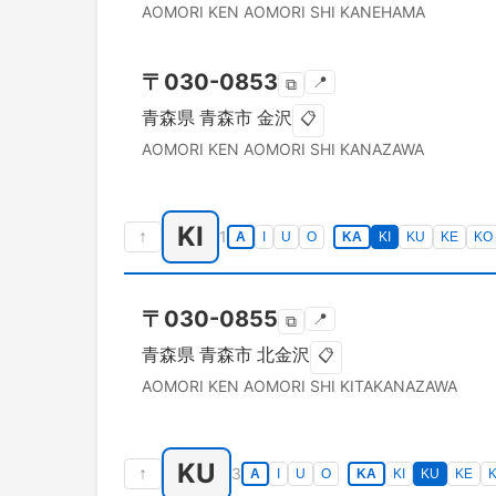
AOMORI KEN
AOMORI SHI
KANEHAMA
〒
030-0853
📍
⧉
青森県
青森市
金沢
📋
AOMORI KEN
AOMORI SHI
KANAZAWA
KI
↑
1
A
I
U
O
KA
KI
KU
KE
KO
〒
030-0855
📍
⧉
青森県
青森市
北金沢
📋
AOMORI KEN
AOMORI SHI
KITAKANAZAWA
KU
↑
3
A
I
U
O
KA
KI
KU
KE