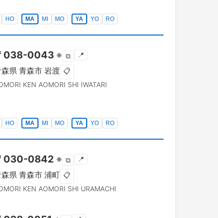
HO
MA
MI
MO
YA
YO
RO
〒
038-0043
※
📍
⧉
青森県
青森市
岩渡
📋
OMORI KEN
AOMORI SHI
IWATARI
HO
MA
MI
MO
YA
YO
RO
〒
030-0842
※
📍
⧉
青森県
青森市
浦町
📋
OMORI KEN
AOMORI SHI
URAMACHI