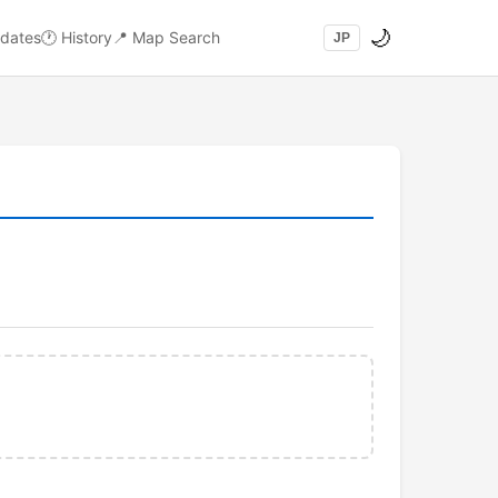
🌙
dates
🕐
History
📍
Map Search
JP