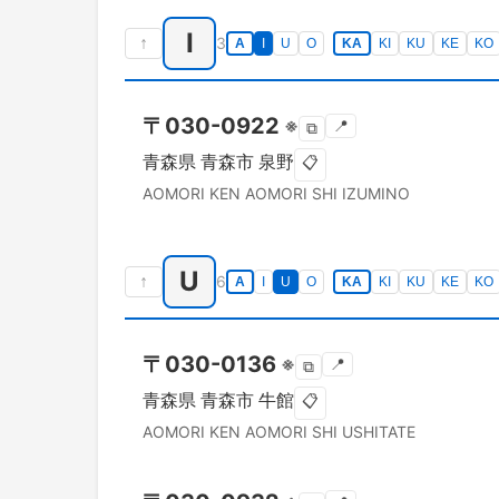
I
↑
3
A
I
U
O
KA
KI
KU
KE
KO
〒
030-0922
※
📍
⧉
青森県
青森市
泉野
📋
AOMORI KEN
AOMORI SHI
IZUMINO
U
↑
6
A
I
U
O
KA
KI
KU
KE
KO
〒
030-0136
※
📍
⧉
青森県
青森市
牛館
📋
AOMORI KEN
AOMORI SHI
USHITATE