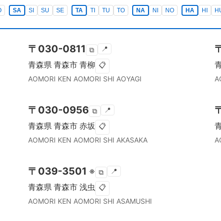
O
SA
SI
SU
SE
TA
TI
TU
TO
NA
NI
NO
HA
HI
H
〒
030-0811
📍
⧉
青森県
青森市
青柳
📋
AOMORI KEN
AOMORI SHI
AOYAGI
A
〒
030-0956
📍
⧉
青森県
青森市
赤坂
📋
AOMORI KEN
AOMORI SHI
AKASAKA
A
〒
039-3501
※
📍
⧉
青森県
青森市
浅虫
📋
AOMORI KEN
AOMORI SHI
ASAMUSHI