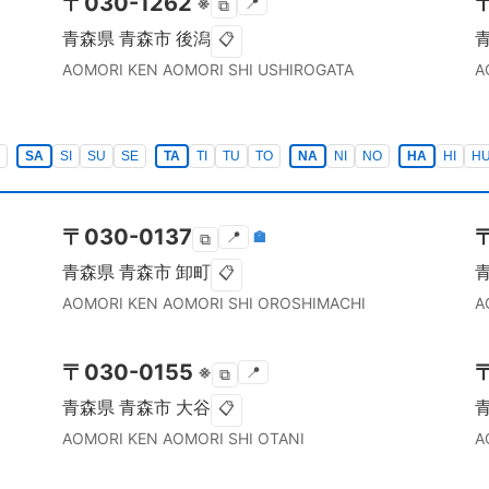
〒
030-1262
※
📍
⧉
青森県
青森市
後潟
📋
AOMORI KEN
AOMORI SHI
USHIROGATA
A
SA
SI
SU
SE
TA
TI
TU
TO
NA
NI
NO
HA
HI
H
〒
030-0137
📍
🏣
⧉
青森県
青森市
卸町
📋
AOMORI KEN
AOMORI SHI
OROSHIMACHI
A
〒
030-0155
※
📍
⧉
青森県
青森市
大谷
📋
AOMORI KEN
AOMORI SHI
OTANI
A