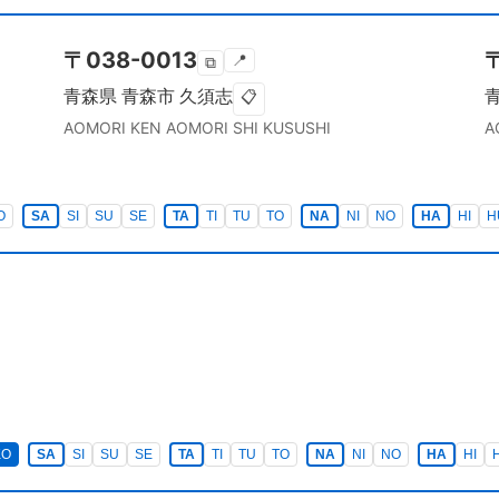
〒
038-0013
📍
⧉
青森県
青森市
久須志
📋
AOMORI KEN
AOMORI SHI
KUSUSHI
A
O
SA
SI
SU
SE
TA
TI
TU
TO
NA
NI
NO
HA
HI
H
KO
SA
SI
SU
SE
TA
TI
TU
TO
NA
NI
NO
HA
HI