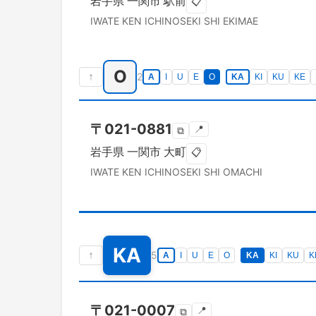
岩手県
一関市
駅前
📋
IWATE KEN
ICHINOSEKI SHI
EKIMAE
O
↑
2
A
I
U
E
O
KA
KI
KU
KE
〒
021-0881
📍
⧉
岩手県
一関市
大町
📋
IWATE KEN
ICHINOSEKI SHI
OMACHI
KA
↑
5
A
I
U
E
O
KA
KI
KU
K
〒
021-0007
📍
⧉