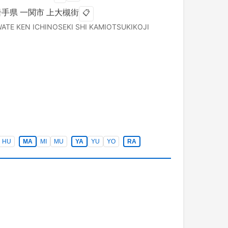
岩手県
一関市
上大槻街
📋
WATE KEN
ICHINOSEKI SHI
KAMIOTSUKIKOJI
HU
MA
MI
MU
YA
YU
YO
RA