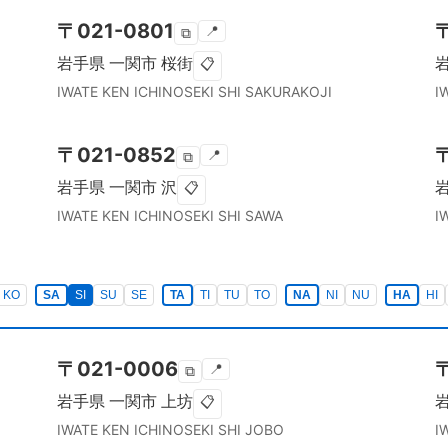
〒
021-0801
📍
⧉
岩手県
一関市
桜街
📋
IWATE KEN
ICHINOSEKI SHI
SAKURAKOJI
I
〒
021-0852
📍
⧉
岩手県
一関市
沢
📋
IWATE KEN
ICHINOSEKI SHI
SAWA
I
KO
SA
SI
SU
SE
TA
TI
TU
TO
NA
NI
NU
HA
HI
〒
021-0006
📍
⧉
岩手県
一関市
上坊
📋
IWATE KEN
ICHINOSEKI SHI
JOBO
I