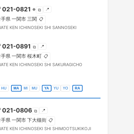
〒
021-0821
※
📍
⧉
岩手県
一関市
三関
📋
WATE KEN
ICHINOSEKI SHI
SANNOSEKI
〒
021-0891
📍
⧉
岩手県
一関市
桜木町
📋
WATE KEN
ICHINOSEKI SHI
SAKURAGICHO
HU
MA
MI
MU
YA
YU
YO
RA
〒
021-0806
📍
⧉
岩手県
一関市
下大槻街
📋
WATE KEN
ICHINOSEKI SHI
SHIMOOTSUKIKOJI