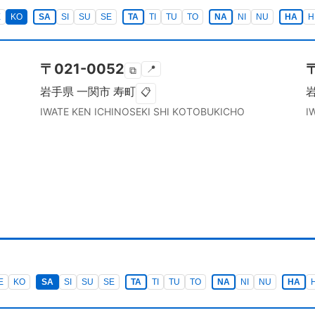
E
KO
SA
SI
SU
SE
TA
TI
TU
TO
NA
NI
NU
HA
H
〒
021-0052
📍
⧉
岩手県
一関市
寿町
📋
IWATE KEN
ICHINOSEKI SHI
KOTOBUKICHO
I
E
KO
SA
SI
SU
SE
TA
TI
TU
TO
NA
NI
NU
HA
H