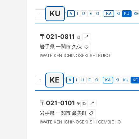
KU
↑
1
A
I
U
E
O
KA
KI
KU
KE
〒
021-0811
📍
⧉
岩手県
一関市
久保
📋
IWATE KEN
ICHINOSEKI SHI
KUBO
KE
↑
1
A
I
U
E
O
KA
KI
KU
KE
〒
021-0101
※
📍
⧉
岩手県
一関市
厳美町
📋
IWATE KEN
ICHINOSEKI SHI
GEMBICHO