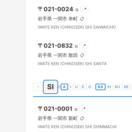
〒
021-0024
📍
⧉
岩手県
一関市
幸町
📋
IWATE KEN
ICHINOSEKI SHI
SAIWAICHO
〒
021-0832
📍
⧉
岩手県
一関市
散田
📋
IWATE KEN
ICHINOSEKI SHI
SANTA
SI
↑
6
A
I
U
E
O
KA
KI
KU
KE
〒
021-0001
📍
⧉
岩手県
一関市
新町
📋
IWATE KEN
ICHINOSEKI SHI
SHIMMACHI