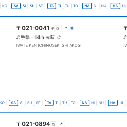
KO
SA
SI
SU
SE
TA
TI
TU
TO
NA
NI
NU
HA
HI
〒
021-0041
※
📍
🏣
⧉
岩手県
一関市
赤荻
📋
IWATE KEN
ICHINOSEKI SHI
AKOGI
I
KO
SA
SI
SU
SE
TA
TI
TU
TO
NA
NI
NU
HA
HI
〒
021-0894
📍
⧉