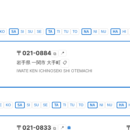
KO
SA
SI
SU
SE
TA
TI
TU
TO
NA
NI
NU
HA
HI
〒
021-0884
📍
⧉
岩手県
一関市
大手町
📋
IWATE KEN
ICHINOSEKI SHI
OTEMACHI
E
KO
SA
SI
SU
SE
TA
TI
TU
TO
NA
NI
NU
HA
〒
021-0833
📍
🏣
⧉