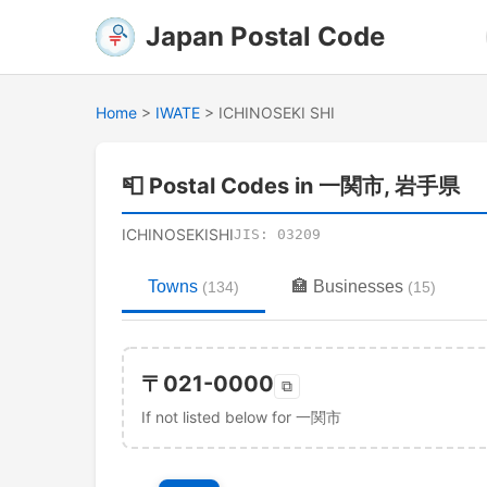
Japan Postal Code
Home
>
IWATE
>
ICHINOSEKI SHI
📮
Postal Codes in 一関市, 岩手県
ICHINOSEKISHI
JIS:
03209
Towns
🏣
Businesses
(
134
)
(
15
)
〒
021-0000
⧉
If not listed below for 一関市