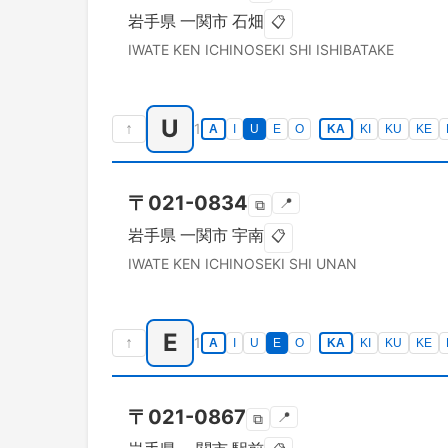
岩手県
一関市
石畑
📋
IWATE KEN
ICHINOSEKI SHI
ISHIBATAKE
U
↑
1
A
I
U
E
O
KA
KI
KU
KE
〒
021-0834
📍
⧉
岩手県
一関市
宇南
📋
IWATE KEN
ICHINOSEKI SHI
UNAN
E
↑
1
A
I
U
E
O
KA
KI
KU
KE
〒
021-0867
📍
⧉