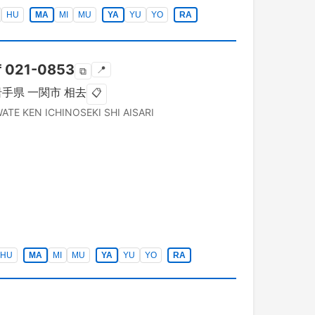
HU
MA
MI
MU
YA
YU
YO
RA
〒
021-0853
📍
⧉
岩手県
一関市
相去
📋
WATE KEN
ICHINOSEKI SHI
AISARI
HU
MA
MI
MU
YA
YU
YO
RA