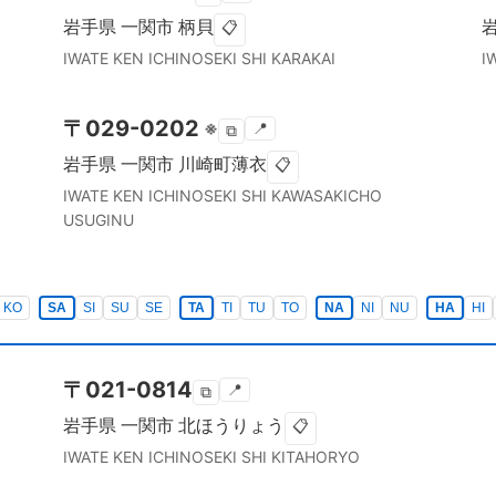
岩手県
一関市
柄貝
📋
IWATE KEN
ICHINOSEKI SHI
KARAKAI
I
〒
029-0202
※
📍
⧉
岩手県
一関市
川崎町薄衣
📋
IWATE KEN
ICHINOSEKI SHI
KAWASAKICHO
USUGINU
KO
SA
SI
SU
SE
TA
TI
TU
TO
NA
NI
NU
HA
HI
〒
021-0814
📍
⧉
岩手県
一関市
北ほうりょう
📋
IWATE KEN
ICHINOSEKI SHI
KITAHORYO