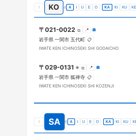
KO
↑
4
A
I
U
E
O
KA
KI
KU
K
〒
021-0022
📍
🏣
⧉
岩手県
一関市
五代町
📋
IWATE KEN
ICHINOSEKI SHI
GODAICHO
〒
029-0131
※
📍
🏣
⧉
岩手県
一関市
狐禅寺
📋
IWATE KEN
ICHINOSEKI SHI
KOZENJI
SA
↑
6
A
I
U
E
O
KA
KI
KU
K