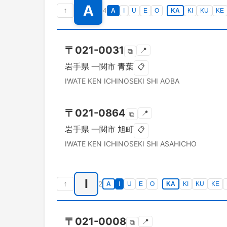
A
↑
4
A
I
U
E
O
KA
KI
KU
KE
〒
021-0031
📍
⧉
岩手県
一関市
青葉
📋
IWATE KEN
ICHINOSEKI SHI
AOBA
〒
021-0864
📍
⧉
岩手県
一関市
旭町
📋
IWATE KEN
ICHINOSEKI SHI
ASAHICHO
I
↑
2
A
I
U
E
O
KA
KI
KU
KE
〒
021-0008
📍
⧉