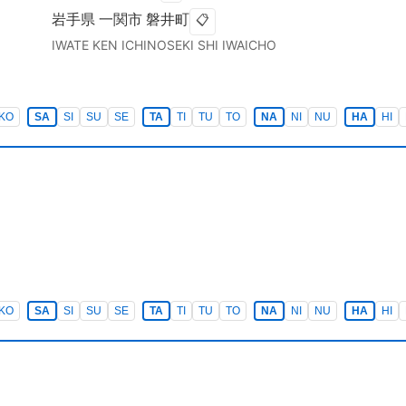
岩手県
一関市
磐井町
📋
IWATE KEN
ICHINOSEKI SHI
IWAICHO
KO
SA
SI
SU
SE
TA
TI
TU
TO
NA
NI
NU
HA
HI
KO
SA
SI
SU
SE
TA
TI
TU
TO
NA
NI
NU
HA
HI