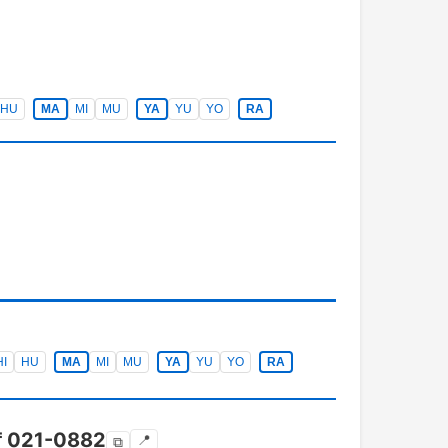
HU
MA
MI
MU
YA
YU
YO
RA
HI
HU
MA
MI
MU
YA
YU
YO
RA
〒
021-0882
📍
⧉