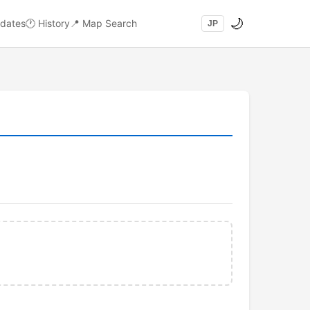
🌙
dates
🕐
History
📍
Map Search
JP