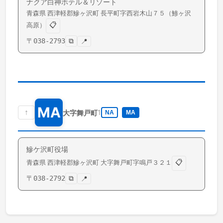
ナクア白神ホテル＆リゾート
青森県
西津軽郡鰺ヶ沢町
長平町
字西岩木山７５（鯵ヶ沢
📋
高原）
〒
038-2793
⧉
📍
MA
↑
1
大字舞戸町
NA
MA
鰺ケ沢町役場
📋
青森県
西津軽郡鰺ヶ沢町
大字舞戸町
字鳴戸３２１
〒
038-2792
⧉
📍