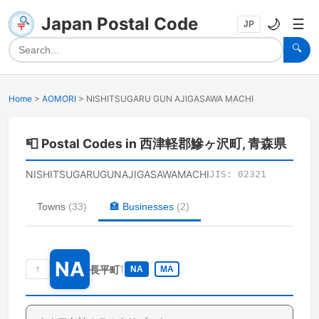
Japan Postal Code
🌙
☰
JP
🔍
Home
>
AOMORI
>
NISHITSUGARU GUN AJIGASAWA MACHI
📮
Postal Codes in 西津軽郡鰺ヶ沢町, 青森県
NISHITSUGARUGUNAJIGASAWAMACHI
JIS:
02321
Towns
(
33
)
🏣
Businesses
(
2
)
NA
↑
1
長平町
NA
MA