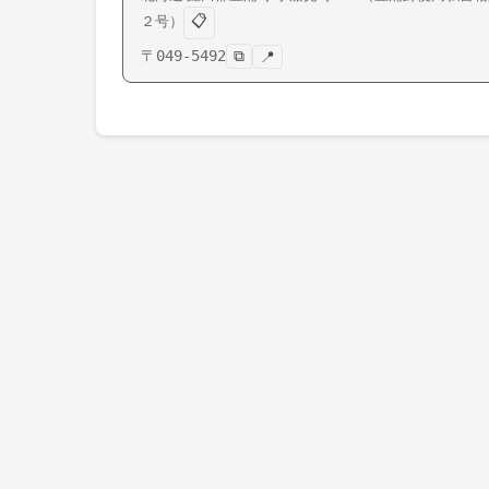
📋
２号）
〒
049-5492
⧉
📍