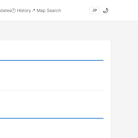
🌙
dates
🕐
History
📍
Map Search
JP