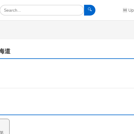
🔍
🆕
Up
北海道
第