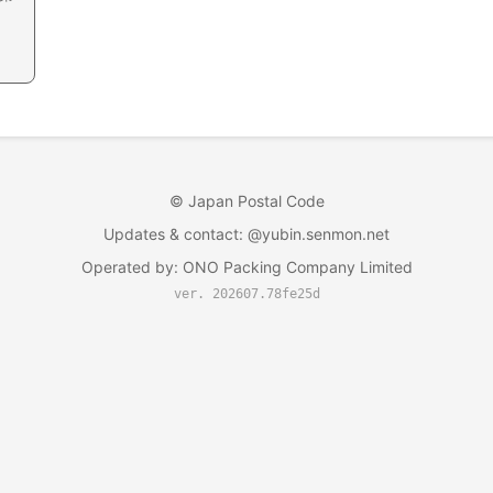
©
Japan Postal Code
Updates & contact
: @yubin.senmon.net
Operated by
:
ONO Packing Company Limited
ver. 202607.78fe25d