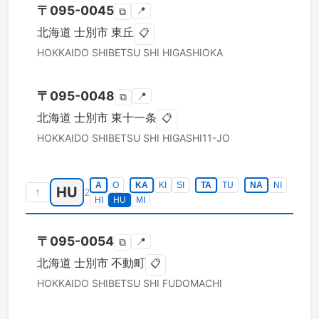
〒
095-0045
📍
⧉
北海道
士別市
東丘
📋
HOKKAIDO
SHIBETSU SHI
HIGASHIOKA
〒
095-0048
📍
⧉
北海道
士別市
東十一条
📋
HOKKAIDO
SHIBETSU SHI
HIGASHI11-JO
A
O
KA
KI
SI
TA
TU
NA
NI
HU
↑
2
HI
HU
MI
〒
095-0054
📍
⧉
北海道
士別市
不動町
📋
HOKKAIDO
SHIBETSU SHI
FUDOMACHI