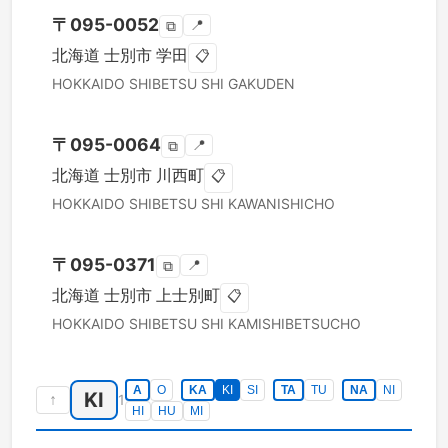
〒
095-0052
📍
⧉
北海道
士別市
学田
📋
HOKKAIDO
SHIBETSU SHI
GAKUDEN
〒
095-0064
📍
⧉
北海道
士別市
川西町
📋
HOKKAIDO
SHIBETSU SHI
KAWANISHICHO
〒
095-0371
📍
⧉
北海道
士別市
上士別町
📋
HOKKAIDO
SHIBETSU SHI
KAMISHIBETSUCHO
A
O
KA
KI
SI
TA
TU
NA
NI
KI
↑
1
HI
HU
MI