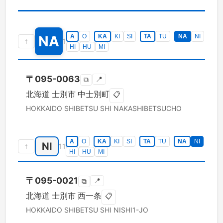
NA
A
O
KA
KI
SI
TA
TU
NA
NI
↑
1
HI
HU
MI
〒
095-0063
📍
⧉
北海道
士別市
中士別町
📋
HOKKAIDO
SHIBETSU SHI
NAKASHIBETSUCHO
A
O
KA
KI
SI
TA
TU
NA
NI
NI
↑
11
HI
HU
MI
〒
095-0021
📍
⧉
北海道
士別市
西一条
📋
HOKKAIDO
SHIBETSU SHI
NISHI1-JO