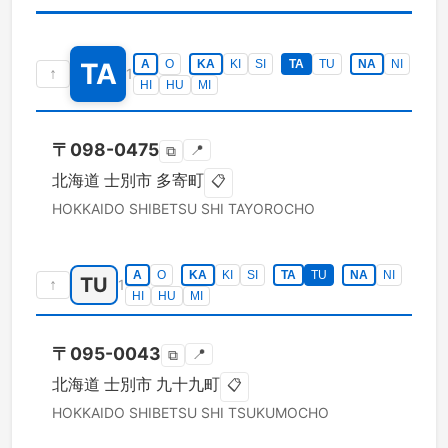
TA
A
O
KA
KI
SI
TA
TU
NA
NI
↑
1
HI
HU
MI
〒
098-0475
📍
⧉
北海道
士別市
多寄町
📋
HOKKAIDO
SHIBETSU SHI
TAYOROCHO
A
O
KA
KI
SI
TA
TU
NA
NI
TU
↑
1
HI
HU
MI
〒
095-0043
📍
⧉
北海道
士別市
九十九町
📋
HOKKAIDO
SHIBETSU SHI
TSUKUMOCHO