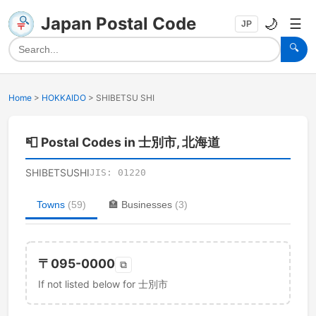
Japan Postal Code
🌙
☰
JP
🔍
Home
>
HOKKAIDO
>
SHIBETSU SHI
📮
Postal Codes in 士別市, 北海道
SHIBETSUSHI
JIS:
01220
Towns
(
59
)
🏣
Businesses
(
3
)
〒
095-0000
⧉
If not listed below for 士別市