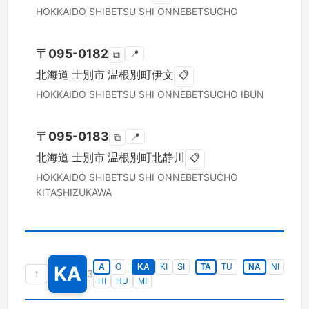
HOKKAIDO
SHIBETSU SHI
ONNEBETSUCHO
〒
095-0182
📍
⧉
北海道
士別市
温根別町伊文
📋
HOKKAIDO
SHIBETSU SHI
ONNEBETSUCHO IBUN
〒
095-0183
📍
⧉
北海道
士別市
温根別町北静川
📋
HOKKAIDO
SHIBETSU SHI
ONNEBETSUCHO
KITASHIZUKAWA
KA
A
O
KA
KI
SI
TA
TU
NA
NI
↑
3
HI
HU
MI