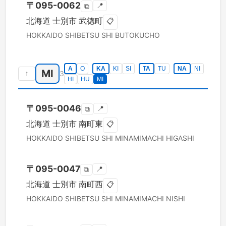
〒
095-0062
📍
⧉
北海道
士別市
武徳町
📋
HOKKAIDO
SHIBETSU SHI
BUTOKUCHO
A
O
KA
KI
SI
TA
TU
NA
NI
MI
↑
3
HI
HU
MI
〒
095-0046
📍
⧉
北海道
士別市
南町東
📋
HOKKAIDO
SHIBETSU SHI
MINAMIMACHI HIGASHI
〒
095-0047
📍
⧉
北海道
士別市
南町西
📋
HOKKAIDO
SHIBETSU SHI
MINAMIMACHI NISHI