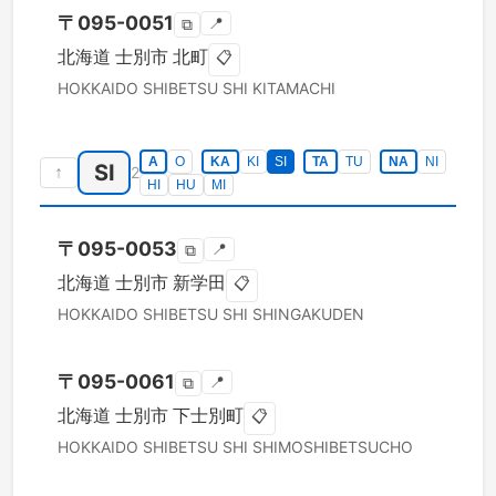
〒
095-0051
📍
⧉
北海道
士別市
北町
📋
HOKKAIDO
SHIBETSU SHI
KITAMACHI
A
O
KA
KI
SI
TA
TU
NA
NI
SI
↑
2
HI
HU
MI
〒
095-0053
📍
⧉
北海道
士別市
新学田
📋
HOKKAIDO
SHIBETSU SHI
SHINGAKUDEN
〒
095-0061
📍
⧉
北海道
士別市
下士別町
📋
HOKKAIDO
SHIBETSU SHI
SHIMOSHIBETSUCHO